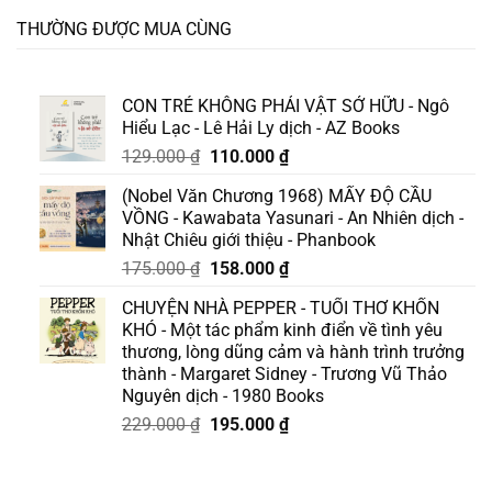
THƯỜNG ĐƯỢC MUA CÙNG
CON TRẺ KHÔNG PHẢI VẬT SỞ HỮU - Ngô
Hiểu Lạc - Lê Hải Ly dịch - AZ Books
Giá
Giá
129.000
₫
110.000
₫
gốc
hiện
(Nobel Văn Chương 1968) MẤY ĐỘ CẦU
là:
tại
VỒNG - Kawabata Yasunari - An Nhiên dịch -
129.000 ₫.
là:
Nhật Chiêu giới thiệu - Phanbook
110.000 ₫.
Giá
Giá
175.000
₫
158.000
₫
gốc
hiện
CHUYỆN NHÀ PEPPER - TUỔI THƠ KHỐN
là:
tại
KHÓ - Một tác phẩm kinh điển về tình yêu
175.000 ₫.
là:
thương, lòng dũng cảm và hành trình trưởng
158.000 ₫.
thành - Margaret Sidney - Trương Vũ Thảo
Nguyên dịch - 1980 Books
Giá
Giá
229.000
₫
195.000
₫
gốc
hiện
là:
tại