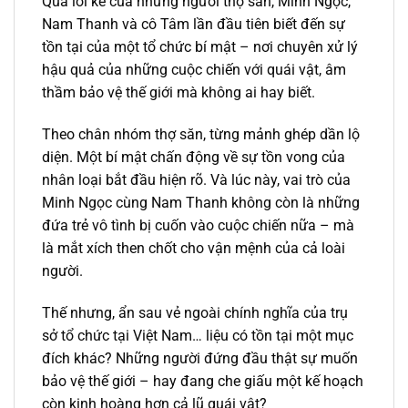
Qua lời kể của những người thợ săn, Minh Ngọc,
Nam Thanh và cô Tâm lần đầu tiên biết đến sự
tồn tại của một tổ chức bí mật – nơi chuyên xử lý
hậu quả của những cuộc chiến với quái vật, âm
thầm bảo vệ thế giới mà không ai hay biết.
Theo chân nhóm thợ săn, từng mảnh ghép dần lộ
diện. Một bí mật chấn động về sự tồn vong của
nhân loại bắt đầu hiện rõ. Và lúc này, vai trò của
Minh Ngọc cùng Nam Thanh không còn là những
đứa trẻ vô tình bị cuốn vào cuộc chiến nữa – mà
là mắt xích then chốt cho vận mệnh của cả loài
người.
Thế nhưng, ẩn sau vẻ ngoài chính nghĩa của trụ
sở tổ chức tại Việt Nam… liệu có tồn tại một mục
đích khác? Những người đứng đầu thật sự muốn
bảo vệ thế giới – hay đang che giấu một kế hoạch
còn kinh hoàng hơn cả lũ quái vật?