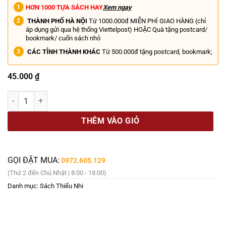
HƠN 1000 TỰA SÁCH HAY
Xem ngay
THÀNH PHỐ HÀ NỘI
Từ 1000.000đ MIỄN PHÍ GIAO HÀNG (chỉ
áp dụng gửi qua hệ thống Viettelpost) HOẶC Quà tặng postcard/
bookmark/ cuốn sách nhỏ
CÁC TỈNH THÀNH KHÁC
Từ 500.000đ tặng postcard, bookmark;
45.000
₫
(Tập 5 - Tập cuối) HESMAN – CHIẾN BINH THIẾT GIÁP – Nhiều tác gi
THÊM VÀO GIỎ
GỌI ĐẶT MUA:
0972.605.129
(Thứ 2 đến Chủ Nhật | 8:00 - 18:00)
Danh mục:
Sách Thiếu Nhi