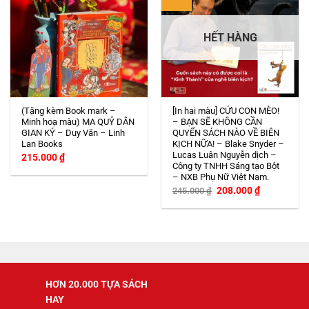
HẾT HÀNG
(Tặng kèm Book mark –
[In hai màu] CỨU CON MÈO!
Minh hoạ màu) MA QUỶ DÂN
– BẠN SẼ KHÔNG CẦN
GIAN KÝ – Duy Văn – Linh
QUYỂN SÁCH NÀO VỀ BIÊN
Lan Books
KỊCH NỮA! – Blake Snyder –
Lucas Luân Nguyễn dịch –
215.000
₫
Công ty TNHH Sáng tạo Bột
– NXB Phụ Nữ Việt Nam.
Giá
Giá
208.000
₫
245.000
₫
gốc
hiện
là:
tại
245.000 ₫.
là:
208.000 ₫.
HƠN 20.000 TỰA SÁCH
HAY