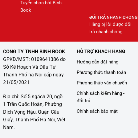
Tuyển chọn bởi Bình
Book
ĐỔI TRẢ NHANH CHÓNG
Hàng bị lỗi được đổi
trả nhanh chóng
CÔNG TY TNHH BÌNH BOOK
HỖ TRỢ KHÁCH HÀNG
GPKD/MST: 0109641386 do
Hướng dẫn đặt hàng
Sở Kế Hoạch Và Đầu Tư
Phương thức thanh toán
Thành Phố hà Nội cấp ngày
21/05/2021
Phương thức vận chuyển
Chính sách kiểm hàng -
Địa chỉ: Số 5 ngách 20, ngõ
đổi trả
1 Trần Quốc Hoàn, Phường
Chính sách bảo mật
Dịch Vọng Hậu, Quận Cầu
Giấy, Thành Phố Hà Nội, Việt
Nam.