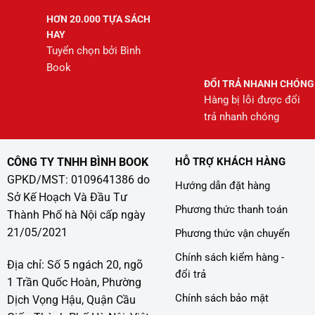
HƠN 20.000 TỰA SÁCH
HAY
Tuyển chọn bởi Bình
Book
ĐỔI TRẢ NHANH CHÓNG
Hàng bị lỗi được đổi
trả nhanh chóng
CÔNG TY TNHH BÌNH BOOK
HỖ TRỢ KHÁCH HÀNG
GPKD/MST: 0109641386 do
Hướng dẫn đặt hàng
Sở Kế Hoạch Và Đầu Tư
Phương thức thanh toán
Thành Phố hà Nội cấp ngày
21/05/2021
Phương thức vận chuyển
Chính sách kiểm hàng -
Địa chỉ: Số 5 ngách 20, ngõ
đổi trả
1 Trần Quốc Hoàn, Phường
Chính sách bảo mật
Dịch Vọng Hậu, Quận Cầu