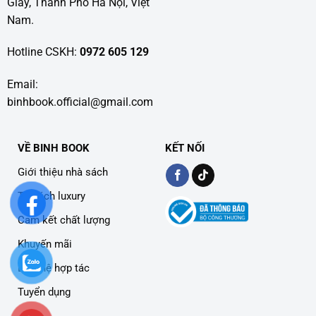
Giấy, Thành Phố Hà Nội, Việt
Nam.
Hotline CSKH:
0972 605 129
Email:
binhbook.official@gmail.com
VỀ BINH BOOK
KẾT NỐI
Giới thiệu nhà sách
Tủ sách luxury
Cam kết chất lượng
Khuyến mãi
Liên hệ hợp tác
Tuyển dụng