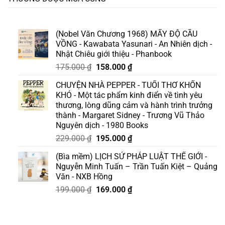
(Nobel Văn Chương 1968) MẤY ĐỘ CẦU
VỒNG - Kawabata Yasunari - An Nhiên dịch -
Nhật Chiêu giới thiệu - Phanbook
Giá
Giá
175.000
₫
158.000
₫
gốc
hiện
CHUYỆN NHÀ PEPPER - TUỔI THƠ KHỐN
là:
tại
KHÓ - Một tác phẩm kinh điển về tình yêu
175.000 ₫.
là:
thương, lòng dũng cảm và hành trình trưởng
158.000 ₫.
thành - Margaret Sidney - Trương Vũ Thảo
Nguyên dịch - 1980 Books
Giá
Giá
229.000
₫
195.000
₫
gốc
hiện
(Bìa mềm) LỊCH SỬ PHÁP LUẬT THẾ GIỚI -
là:
tại
Nguyễn Minh Tuấn – Trần Tuấn Kiệt – Quảng
229.000 ₫.
là:
Văn - NXB Hồng
195.000 ₫.
Giá
Giá
199.000
₫
169.000
₫
gốc
hiện
là:
tại
199.000 ₫.
là: