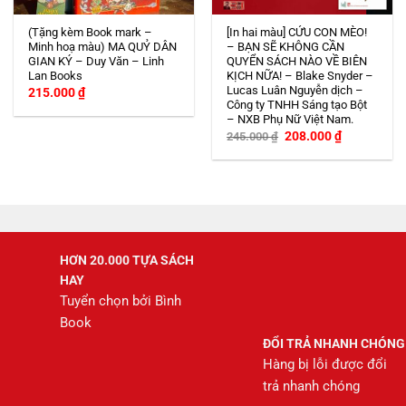
(Tặng kèm Book mark –
[In hai màu] CỨU CON MÈO!
Minh hoạ màu) MA QUỶ DÂN
– BẠN SẼ KHÔNG CẦN
GIAN KÝ – Duy Văn – Linh
QUYỂN SÁCH NÀO VỀ BIÊN
Lan Books
KỊCH NỮA! – Blake Snyder –
Lucas Luân Nguyễn dịch –
215.000
₫
Công ty TNHH Sáng tạo Bột
– NXB Phụ Nữ Việt Nam.
Giá
Giá
208.000
₫
245.000
₫
gốc
hiện
là:
tại
245.000 ₫.
là:
208.000 ₫.
HƠN 20.000 TỰA SÁCH
HAY
Tuyển chọn bởi Bình
Book
ĐỔI TRẢ NHANH CHÓNG
Hàng bị lỗi được đổi
trả nhanh chóng