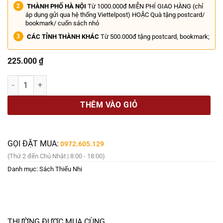
THÀNH PHỐ HÀ NỘI
Từ 1000.000đ MIỄN PHÍ GIAO HÀNG (chỉ
áp dụng gửi qua hệ thống Viettelpost) HOẶC Quà tặng postcard/
bookmark/ cuốn sách nhỏ
CÁC TỈNH THÀNH KHÁC
Từ 500.000đ tặng postcard, bookmark;
225.000
₫
(Trọn bộ 5 tập) HESMAN – CHIẾN BINH THIẾT GIÁP – Nhiều tác giả 
THÊM VÀO GIỎ
GỌI ĐẶT MUA:
0972.605.129
(Thứ 2 đến Chủ Nhật | 8:00 - 18:00)
Danh mục:
Sách Thiếu Nhi
THƯỜNG ĐƯỢC MUA CÙNG