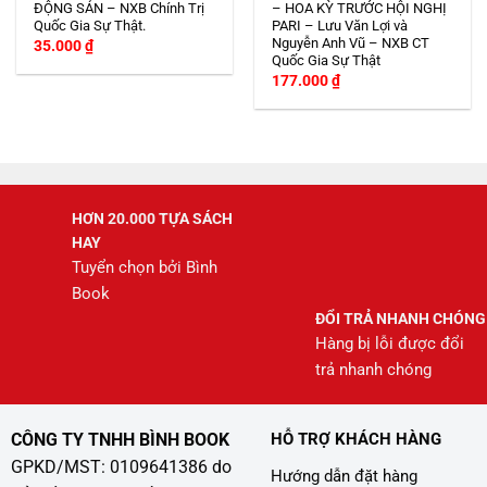
ĐỘNG SẢN – NXB Chính Trị
– HOA KỲ TRƯỚC HỘI NGHỊ
Quốc Gia Sự Thật.
PARI – Lưu Văn Lợi và
Nguyễn Anh Vũ – NXB CT
35.000
₫
Quốc Gia Sự Thật
177.000
₫
HƠN 20.000 TỰA SÁCH
HAY
Tuyển chọn bởi Bình
Book
ĐỔI TRẢ NHANH CHÓNG
Hàng bị lỗi được đổi
trả nhanh chóng
CÔNG TY TNHH BÌNH BOOK
HỖ TRỢ KHÁCH HÀNG
GPKD/MST: 0109641386 do
Hướng dẫn đặt hàng