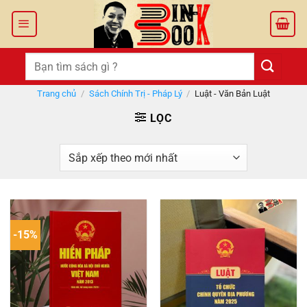
Bỏ
qua
nội
dung
Tìm
kiếm:
Trang chủ
/
Sách Chính Trị - Pháp Lý
/
Luật - Văn Bản Luật
LỌC
-15%