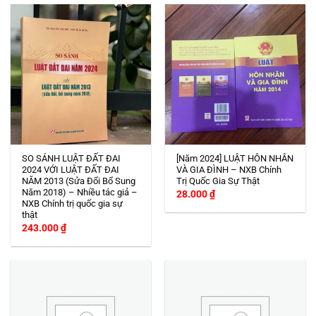
SO SÁNH LUẬT ĐẤT ĐAI
[Năm 2024] LUẬT HÔN NHÂN
2024 VỚI LUẬT ĐẤT ĐAI
VÀ GIA ĐÌNH – NXB Chính
NĂM 2013 (Sửa Đổi Bổ Sung
Trị Quốc Gia Sự Thật
Năm 2018) – Nhiều tác giả –
28.000
₫
NXB Chính trị quốc gia sự
thật
243.000
₫