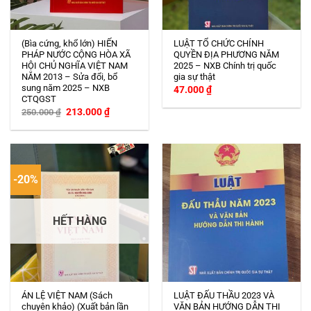
(Bìa cứng, khổ lớn) HIẾN
LUẬT TỔ CHỨC CHÍNH
PHÁP NƯỚC CỘNG HÒA XÃ
QUYỀN ĐỊA PHƯƠNG NĂM
HỘI CHỦ NGHĨA VIỆT NAM
2025 – NXB Chính trị quốc
NĂM 2013 – Sửa đổi, bổ
gia sự thật
sung năm 2025 – NXB
47.000
₫
CTQGST
Giá
Giá
213.000
₫
250.000
₫
gốc
hiện
là:
tại
250.000 ₫.
là:
213.000 ₫.
-20%
HẾT HÀNG
ÁN LỆ VIỆT NAM (Sách
LUẬT ĐẤU THẦU 2023 VÀ
chuyên khảo) (Xuất bản lần
VĂN BẢN HƯỚNG DẪN THI