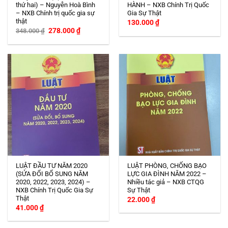
thứ hai) – Nguyễn Hoà Bình
HÀNH – NXB Chính Trị Quốc
– NXB Chính trị quốc gia sự
Gia Sự Thật
thật
130.000
₫
Giá
Giá
278.000
₫
348.000
₫
gốc
hiện
là:
tại
348.000 ₫.
là:
278.000 ₫.
LUẬT ĐẦU TƯ NĂM 2020
LUẬT PHÒNG, CHỐNG BẠO
(SỬA ĐỔI BỔ SUNG NĂM
LỰC GIA ĐÌNH NĂM 2022 –
2020, 2022, 2023, 2024) –
Nhiều tác giả – NXB CTQG
NXB Chính Trị Quốc Gia Sự
Sự Thật
Thật
22.000
₫
41.000
₫