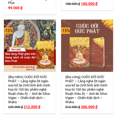
Plus
Giá
Giá
160.000
₫
188.000
₫
gốc
hiện
99.000
₫
là:
tại
188.000 ₫.
là:
160.000 ₫.
-15%
-15%
(Bìa mềm) CUỘC ĐỜI ĐỨC
(Bìa cứng) CUỘC ĐỜI ĐỨC
PHẬT – Lắng nghe lời ngàn
PHẬT – Lắng nghe lời ngàn
xưa kể lại (Với hình ảnh minh
xưa kể lại (Với hình ảnh minh
họa từ 160 tác phẩm nghệ
họa từ 160 tác phẩm nghệ
thuật châu Á) – Anil de Silva-
thuật châu Á) – Anil de Silva-
Vigier – Chiến Kiệt dịch –
Vigier – Chiến Kiệt dịch –
Waka
Waka
Giá
Giá
Giá
Giá
212.000
₫
266.000
₫
249.000
₫
312.000
₫
gốc
hiện
gốc
hiện
là:
tại
là:
tại
249.000 ₫.
là:
312.000 ₫.
là: