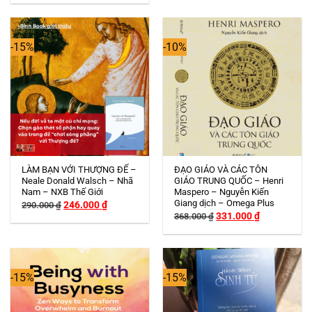
là:
tại
190.000 ₫.
là:
162.000 ₫.
-15%
-10%
LÀM BẠN VỚI THƯỢNG ĐẾ –
ĐẠO GIÁO VÀ CÁC TÔN
Neale Donald Walsch – Nhã
GIÁO TRUNG QUỐC – Henri
Nam – NXB Thế Giới
Maspero – Nguyễn Kiến
Giang dịch – Omega Plus
Giá
Giá
246.000
₫
290.000
₫
gốc
hiện
Giá
Giá
331.000
₫
368.000
₫
là:
tại
gốc
hiện
290.000 ₫.
là:
là:
tại
246.000 ₫.
368.000 ₫.
là:
331.000 ₫.
-15%
-15%