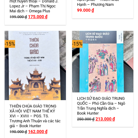
một huyền thoại – Donald J.
Hạnh – Phương Nam
Lopez Jr – Phạm Thị Ngọc
99.000
₫
Mai dịch – Omega Plus
Giá
Giá
175.000
₫
199.000
₫
gốc
hiện
là:
tại
199.000 ₫.
là:
175.000 ₫.
-15%
-15%
Hết hàng
LỊCH SỬ ĐẠO GIÁO TRUNG
QUỐC – Phó Cần Gia – Ngô
THIÊN CHÚA GIÁO TRONG
Trần Trung Nghĩa dịch –
XÃ HỘI VIỆT NAM THẾ KỶ
Book Hunter
XVI – XVIII – PGS. TS.
Giá
Giá
213.000
₫
250.000
₫
Trương Anh Thuận và các tác
gốc
hiện
giả – Book Hunter
là:
tại
250.000 ₫.
là:
Giá
Giá
162.000
₫
190.000
₫
213.000 ₫.
gốc
hiện