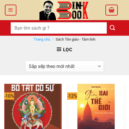
Bỏ
qua
nội
dung
Tìm
kiếm:
Trang chủ
/
Sách Tôn giáo - Tâm linh
LỌC
-10%
-12%