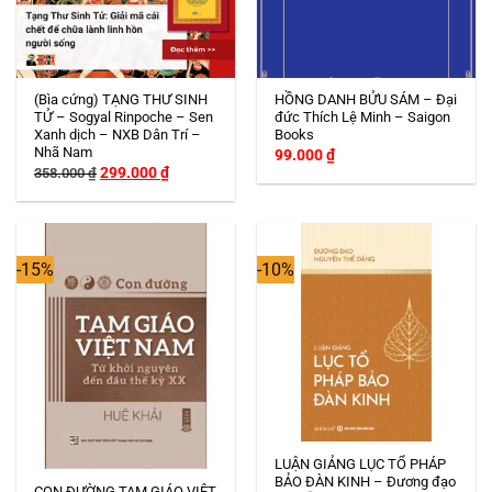
(Bìa cứng) TẠNG THƯ SINH
HỒNG DANH BỬU SÁM – Đại
TỬ – Sogyal Rinpoche – Sen
đức Thích Lệ Minh – Saigon
Xanh dịch – NXB Dân Trí –
Books
Nhã Nam
99.000
₫
Giá
Giá
299.000
₫
358.000
₫
gốc
hiện
là:
tại
358.000 ₫.
là:
299.000 ₫.
-15%
-10%
Hết hàng
LUẬN GIẢNG LỤC TỔ PHÁP
BẢO ĐÀN KINH – Đương đạo
CON ĐƯỜNG TAM GIÁO VIỆT