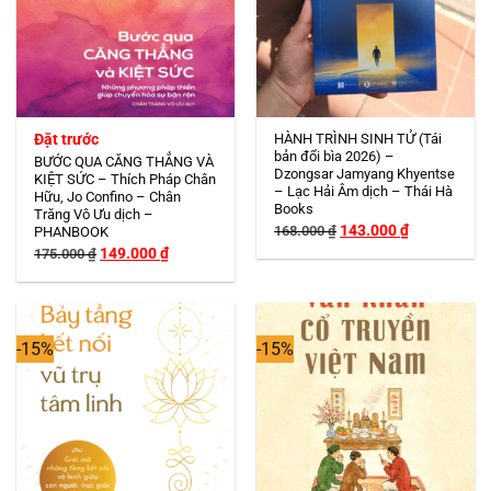
Đặt trước
HÀNH TRÌNH SINH TỬ (Tái
bản đổi bìa 2026) –
BƯỚC QUA CĂNG THẲNG VÀ
Dzongsar Jamyang Khyentse
KIỆT SỨC – Thích Pháp Chân
– Lạc Hải Âm dịch – Thái Hà
Hữu, Jo Confino – Chân
Books
Trăng Vô Ưu dịch –
Giá
Giá
143.000
₫
168.000
₫
PHANBOOK
gốc
hiện
Giá
Giá
149.000
₫
175.000
₫
là:
tại
gốc
hiện
168.000 ₫.
là:
là:
tại
143.000 ₫.
175.000 ₫.
là:
149.000 ₫.
-15%
-15%