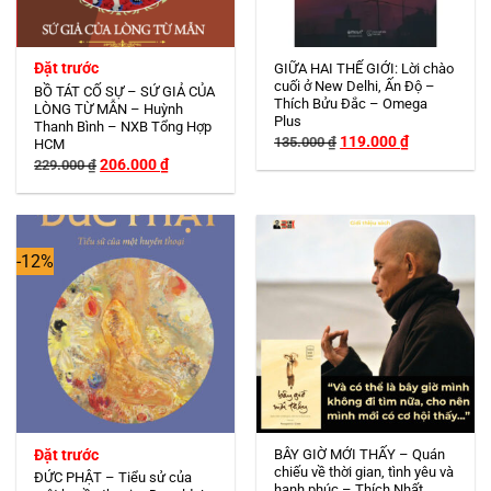
Đặt trước
GIỮA HAI THẾ GIỚI: Lời chào
cuối ở New Delhi, Ấn Độ –
BỒ TÁT CỐ SỰ – SỨ GIẢ CỦA
Thích Bửu Đắc – Omega
LÒNG TỪ MẪN – Huỳnh
Plus
Thanh Bình – NXB Tổng Hợp
Giá
Giá
119.000
₫
135.000
₫
HCM
gốc
hiện
Giá
Giá
206.000
₫
229.000
₫
là:
tại
gốc
hiện
135.000 ₫.
là:
là:
tại
119.000 ₫.
229.000 ₫.
là:
206.000 ₫.
-12%
Đặt trước
BÂY GIỜ MỚI THẤY – Quán
chiếu về thời gian, tình yêu và
ĐỨC PHẬT – Tiểu sử của
hạnh phúc – Thích Nhất