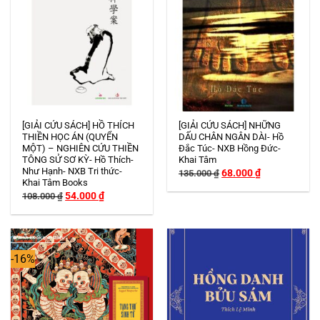
Hết hàng
Hết hàng
[GIẢI CỨU SÁCH] HỒ THÍCH
[GIẢI CỨU SÁCH] NHỮNG
THIỀN HỌC ÁN (QUYỂN
DẤU CHÂN NGÂN DÀI- Hồ
MỘT) – NGHIÊN CỨU THIỀN
Đắc Túc- NXB Hồng Đức-
TÔNG SỬ SƠ KỲ- Hồ Thích-
Khai Tâm
Như Hạnh- NXB Tri thức-
Giá
Giá
68.000
₫
135.000
₫
gốc
hiện
Khai Tâm Books
là:
tại
Giá
Giá
54.000
₫
108.000
₫
135.000 ₫.
là:
gốc
hiện
68.000 ₫.
là:
tại
108.000 ₫.
là:
54.000 ₫.
-16%