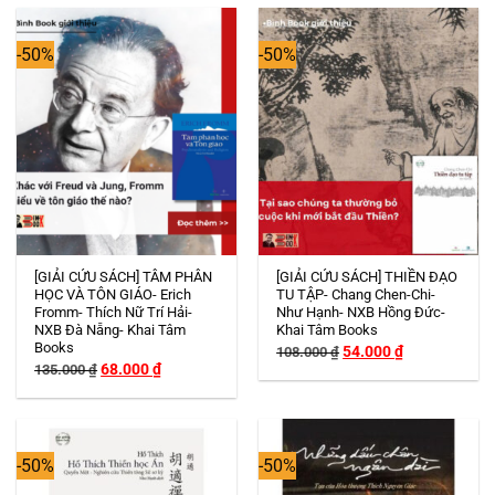
212.000 ₫.
266.000 ₫.
-50%
-50%
Hết hàng
Hết hàng
[GIẢI CỨU SÁCH] TÂM PHÂN
[GIẢI CỨU SÁCH] THIỀN ĐẠO
HỌC VÀ TÔN GIÁO- Erich
TU TẬP- Chang Chen-Chi-
Fromm- Thích Nữ Trí Hải-
Như Hạnh- NXB Hồng Đức-
NXB Đà Nẵng- Khai Tâm
Khai Tâm Books
Books
Giá
Giá
54.000
₫
108.000
₫
gốc
hiện
Giá
Giá
68.000
₫
135.000
₫
là:
tại
gốc
hiện
108.000 ₫.
là:
là:
tại
54.000 ₫.
135.000 ₫.
là:
68.000 ₫.
-50%
-50%