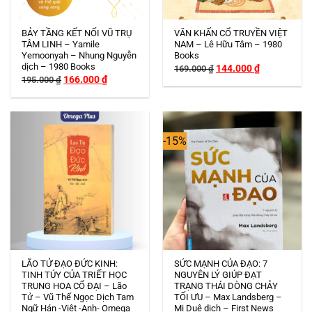
BẢY TẦNG KẾT NỐI VŨ TRỤ
VĂN KHẤN CỔ TRUYỀN VIỆT
TÂM LINH – Yamile
NAM – Lê Hữu Tâm – 1980
Yemoonyah – Nhung Nguyễn
Books
dịch – 1980 Books
Giá
Giá
144.000
₫
169.000
₫
gốc
hiện
Giá
Giá
166.000
₫
195.000
₫
là:
tại
gốc
hiện
169.000 ₫.
là:
là:
tại
144.000 ₫.
195.000 ₫.
là:
166.000 ₫.
-15%
LÃO TỬ ĐẠO ĐỨC KINH:
SỨC MẠNH CỦA ĐẠO: 7
TINH TÚY CỦA TRIẾT HỌC
NGUYÊN LÝ GIÚP ĐẠT
TRUNG HOA CỔ ĐẠI – Lão
TRẠNG THÁI DÒNG CHẢY
Tử – Vũ Thế Ngọc Dịch Tam
TỐI ƯU – Max Landsberg –
Ngữ Hán -Việt -Anh- Omega
Mị Duệ dịch – First News