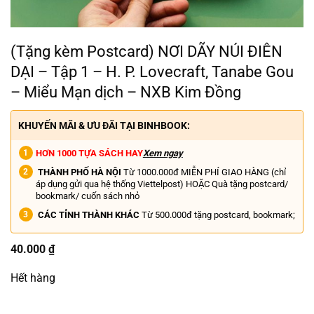
(Tặng kèm Postcard) NƠI DÃY NÚI ĐIÊN
DẠI – Tập 1 – H. P. Lovecraft, Tanabe Gou
– Miểu Mạn dịch – NXB Kim Đồng
KHUYẾN MÃI & ƯU ĐÃI TẠI BINHBOOK:
HƠN 1000 TỰA SÁCH HAY
Xem ngay
THÀNH PHỐ HÀ NỘI
Từ 1000.000đ MIỄN PHÍ GIAO HÀNG (chỉ
áp dụng gửi qua hệ thống Viettelpost) HOẶC Quà tặng postcard/
bookmark/ cuốn sách nhỏ
CÁC TỈNH THÀNH KHÁC
Từ 500.000đ tặng postcard, bookmark;
40.000
₫
Hết hàng