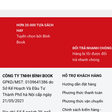
208.000 ₫.
HƠN 20.000 TỰA SÁCH
HAY
Tuyển chọn bởi Bình
Book
ĐỔI TRẢ NHANH CHÓNG
Hàng bị lỗi được đổi
trả nhanh chóng
CÔNG TY TNHH BÌNH BOOK
HỖ TRỢ KHÁCH HÀNG
GPKD/MST: 0109641386 do
Hướng dẫn đặt hàng
Sở Kế Hoạch Và Đầu Tư
Phương thức thanh toán
Thành Phố hà Nội cấp ngày
21/05/2021
Phương thức vận chuyển
Chính sách kiểm hàng -