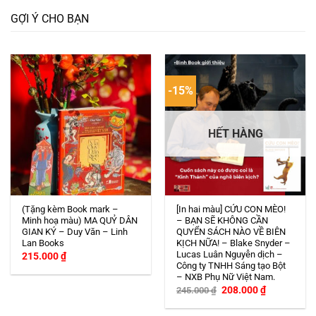
GỢI Ý CHO BẠN
-15%
HẾT HÀNG
(Tặng kèm Book mark –
[In hai màu] CỨU CON MÈO!
Minh hoạ màu) MA QUỶ DÂN
– BẠN SẼ KHÔNG CẦN
GIAN KÝ – Duy Văn – Linh
QUYỂN SÁCH NÀO VỀ BIÊN
Lan Books
KỊCH NỮA! – Blake Snyder –
Lucas Luân Nguyễn dịch –
215.000
₫
Công ty TNHH Sáng tạo Bột
– NXB Phụ Nữ Việt Nam.
Giá
Giá
208.000
₫
245.000
₫
gốc
hiện
là:
tại
245.000 ₫.
là: