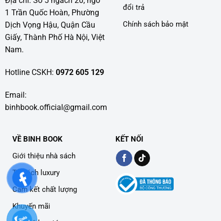
Địa chỉ: Số 5 ngách 20, ngõ
đổi trả
1 Trần Quốc Hoàn, Phường
Chính sách bảo mật
Dịch Vọng Hậu, Quận Cầu
Giấy, Thành Phố Hà Nội, Việt
Nam.
Hotline CSKH:
0972 605 129
Email:
binhbook.official@gmail.com
VỀ BINH BOOK
KẾT NỐI
Giới thiệu nhà sách
Tủ sách luxury
Cam kết chất lượng
Khuyến mãi