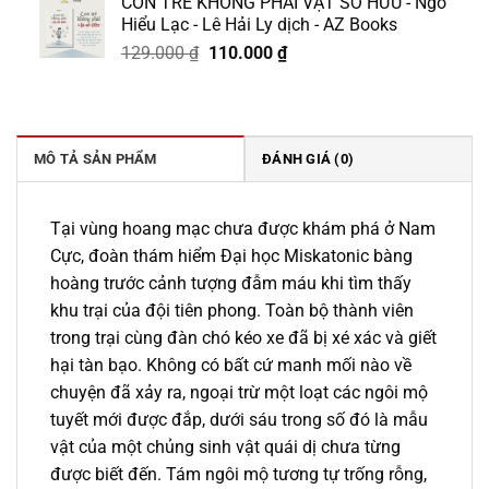
CON TRẺ KHÔNG PHẢI VẬT SỞ HỮU - Ngô
là:
tại
Hiểu Lạc - Lê Hải Ly dịch - AZ Books
138.000 ₫.
là:
Giá
Giá
129.000
₫
110.000
₫
117.000 ₫.
gốc
hiện
là:
tại
129.000 ₫.
là:
110.000 ₫.
MÔ TẢ SẢN PHẨM
ĐÁNH GIÁ (0)
Tại vùng hoang mạc chưa được khám phá ở Nam
Cực, đoàn thám hiểm Đại học Miskatonic bàng
hoàng trước cảnh tượng đẫm máu khi tìm thấy
khu trại của đội tiên phong. Toàn bộ thành viên
trong trại cùng đàn chó kéo xe đã bị xé xác và giết
hại tàn bạo. Không có bất cứ manh mối nào về
chuyện đã xảy ra, ngoại trừ một loạt các ngôi mộ
tuyết mới được đắp, dưới sáu trong số đó là mẫu
vật của một chủng sinh vật quái dị chưa từng
được biết đến. Tám ngôi mộ tương tự trống rỗng,