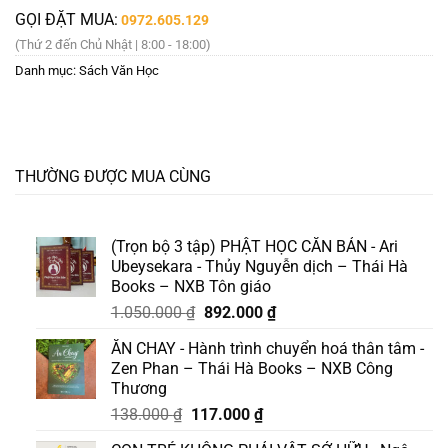
GỌI ĐẶT MUA:
0972.605.129
(Thứ 2 đến Chủ Nhật | 8:00 - 18:00)
Danh mục:
Sách Văn Học
THƯỜNG ĐƯỢC MUA CÙNG
(Trọn bộ 3 tập) PHẬT HỌC CĂN BẢN - Ari
Ubeysekara - Thủy Nguyễn dịch – Thái Hà
Books – NXB Tôn giáo
Giá
Giá
1.050.000
₫
892.000
₫
gốc
hiện
ĂN CHAY - Hành trình chuyển hoá thân tâm -
là:
tại
Zen Phan – Thái Hà Books – NXB Công
1.050.000 ₫.
là:
Thương
892.000 ₫.
Giá
Giá
138.000
₫
117.000
₫
gốc
hiện