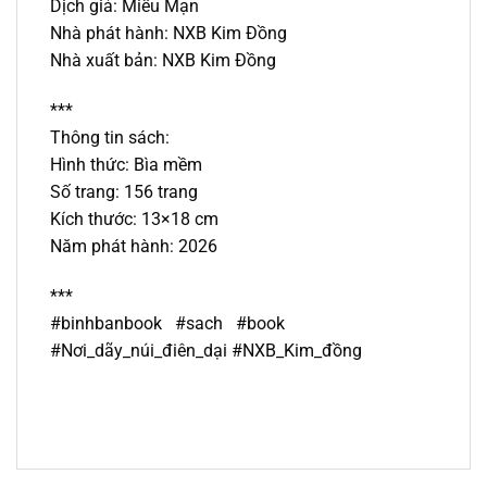
Dịch giả: Miểu Mạn
Nhà phát hành: NXB Kim Đồng
Nhà xuất bản: NXB Kim Đồng
***
Thông tin sách:
Hình thức: Bìa mềm
Số trang: 156 trang
Kích thước: 13×18 cm
Năm phát hành: 2026
***
#binhbanbook #sach #book
#Nơi_dãy_núi_điên_dại #NXB_Kim_đồng