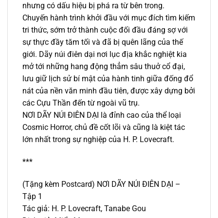
nhưng có dấu hiệu bị phá ra từ bên trong.
Chuyến hành trình khởi đầu với mục đích tìm kiếm
tri thức, sớm trở thành cuộc đối đầu đáng sợ với
sự thực đầy tăm tối và đã bị quên lãng của thế
giới. Dãy núi điên dại nơi lục địa khắc nghiệt kia
mở tới những hang động thẳm sâu thuở cổ đại,
lưu giữ lịch sử bí mật của hành tinh giữa đống đổ
nát của nền văn minh đầu tiên, được xây dựng bởi
các Cựu Thần đến từ ngoài vũ trụ.
NƠI DÃY NÚI ĐIÊN DẠI là đỉnh cao của thể loại
Cosmic Horror, chủ đề cốt lõi và cũng là kiệt tác
lớn nhất trong sự nghiệp của H. P. Lovecraft.
***
(Tặng kèm Postcard) NƠI DÃY NÚI ĐIÊN DẠI –
Tập 1
Tác giả: H. P. Lovecraft, Tanabe Gou