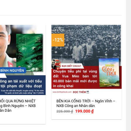
-12%
HỔI QUA RỪNG NHIỆT
BÊN KIA CỔNG TRỜI – Ngôn Vĩnh –
g Bình Nguyên – NXB
NXB Công an Nhân dân
ân Dân
Giá
Giá
199.000
₫
225.000
₫
gốc
hiện
là:
tại
225.000 ₫.
là:
199.000 ₫.