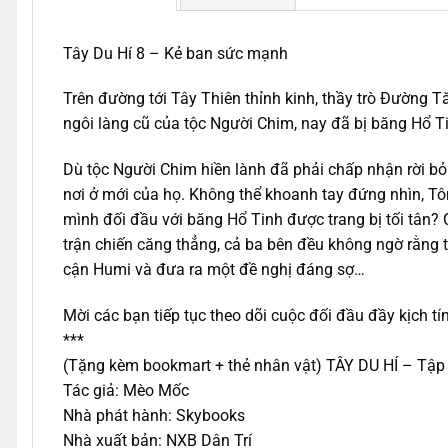
Tây Du Hí 8 – Kẻ ban sức mạnh
Trên đường tới Tây Thiên thỉnh kinh, thầy trò Đường
ngôi làng cũ của tộc Người Chim, nay đã bị băng Hổ T
Dù tộc Người Chim hiền lành đã phải chấp nhận rời b
nơi ở mới của họ. Không thể khoanh tay đứng nhìn, Tôn
mình đối đầu với băng Hổ Tinh được trang bị tối tân?
trận chiến căng thẳng, cả ba bên đều không ngờ rằng 
cận Humi và đưa ra một đề nghị đáng sợ…
Mời các bạn tiếp tục theo dõi cuộc đối đầu đầy kịch t
***
(Tặng kèm bookmart + thẻ nhân vật) TÂY DU HÍ – Tập
Tác giả: Mèo Mốc
Nhà phát hành: Skybooks
Nhà xuất bản: NXB Dân Trí