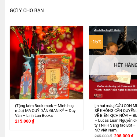
GỢI Ý CHO BẠN
-15%
HẾT HÀN
(Tặng kèm Book mark – Minh hoạ
[In hai màu] CỨU CON M
màu) MA QUỶ DÂN GIAN KÝ – Duy
SẼ KHÔNG CẦN QUYỂN
Văn – Linh Lan Books
VỀ BIÊN KỊCH NỮA! – Bl
– Lucas Luân Nguyễn dị
215.000
₫
ty TNHH Sáng tạo Bột –
Nữ Việt Nam.
Giá
G
208.000
₫
245.000
₫