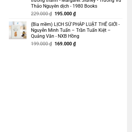
trưởng thành - Margaret Sidney - Trương Vũ
Thảo Nguyên dịch - 1980 Books
Giá
Giá
229.000
₫
195.000
₫
gốc
hiện
(Bìa mềm) LỊCH SỬ PHÁP LUẬT THẾ GIỚI -
là:
tại
Nguyễn Minh Tuấn – Trần Tuấn Kiệt –
229.000 ₫.
là:
Quảng Văn - NXB Hồng
195.000 ₫.
Giá
Giá
199.000
₫
169.000
₫
ức Mạnh – Mèo Mốc – Skybooks số lượng
gốc
hiện
là:
tại
199.000 ₫.
là:
169.000 ₫.