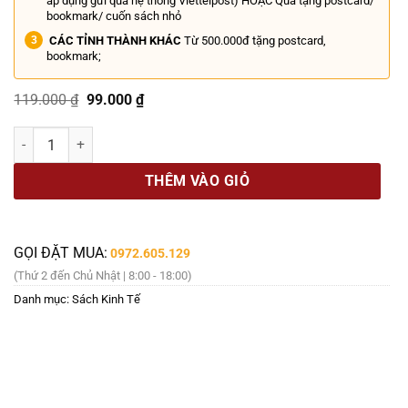
áp dụng gửi qua hệ thống Viettelpost) HOẶC Quà tặng postcard/
bookmark/ cuốn sách nhỏ
CÁC TỈNH THÀNH KHÁC
Từ 500.000đ tặng postcard,
bookmark;
Giá
Giá
119.000
₫
99.000
₫
gốc
hiện
là:
tại
(Tặng kèm bookmart + thẻ nhân vật) TÂY DU HÍ – TẬP 8 – Kẻ Ban S
119.000 ₫.
là:
99.000 ₫.
THÊM VÀO GIỎ
GỌI ĐẶT MUA:
0972.605.129
(Thứ 2 đến Chủ Nhật | 8:00 - 18:00)
Danh mục:
Sách Kinh Tế