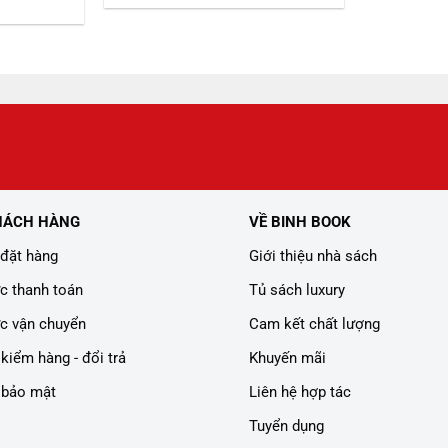
là:
tại
iện
359.000 ₫.
là:
i
299.000 ₫.
:
08.000 ₫.
HÁCH HÀNG
VỀ BINH BOOK
đặt hàng
Giới thiệu nhà sách
c thanh toán
Tủ sách luxury
c vận chuyển
Cam kết chất lượng
kiểm hàng - đổi trả
Khuyến mãi
 bảo mật
Liên hệ hợp tác
Tuyển dụng