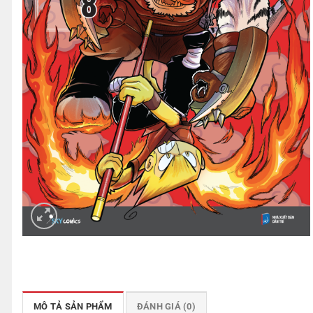
MÔ TẢ SẢN PHẨM
ĐÁNH GIÁ (0)