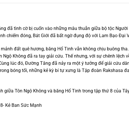
 Tăng đã tình cờ bị cuốn vào những mâu thuẫn giữa bộ tộc Ngườ
inh chiếm đóng, Bát Giới đã bất ngờ đụng độ với Lam Bạo Đại V
ỏ mảnh đất quê hương, băng Hổ Tinh vẫn không chịu buông tha. 
 Ngộ Không đã ra tay giải cứu. Thế nhưng, với sự chênh lệch về
 Cùng lúc đó, Đường Tăng đã nảy ra một ý tưởng để giải cứu dâ
trong bóng tối, những kẻ kỳ bí tự xưng là Tập đoàn Rakshasa đ
ính giữa Tôn Ngộ Không và băng Hổ Tinh trong tập thứ 8 của Tây
 8- Kẻ Ban Sức Mạnh