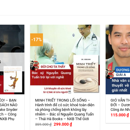
-17%
G
ÈO! – BẠN
MINH TRIẾT TRONG LỐI SỐNG –
GIÓ VẪN T
 SÁCH NÀO
Hành trình để có sức khoẻ toàn diện
ĐỚI – Dươn
ake Snyder
và phòng chống bệnh không lây
Công An Nh
ch – Công
nhiễm – Bác sĩ Nguyễn Quang Tuấn
115.000
₫
 NXB Phụ
– Thái Hà Books – NXB Thế Giới
Giá
Giá
299.000
₫
359.000
₫
gốc
hiện
iá