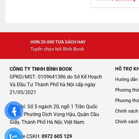
gốc
h
là:
tạ
245.000 ₫.
là
2
HƠN 20.000 TỰA SÁCH HAY
Tuyển chọn bởi Bình Book
CÔNG TY TNHH BÌNH BOOK
HỖ TRỢ K
GPKD/MST: 0109641386 do Sở Kế Hoạch
Hướng dẫn 
Và Đầu Tư Thành Phố hà Nội cấp ngày
Phương thứ
21/05/2021
Phương thứ
Địa chỉ: Số 5 ngách 20, ngõ 1 Trần Quốc
Chính sách 
Hoàn, Phường Dịch Vọng Hậu, Quận Cầu
Chính sách
Giấy, Thành Phố Hà Nội, Việt Nam.
Hotline CSKH:
0972 605 129