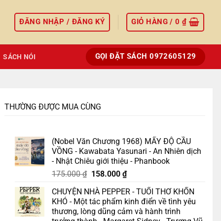
ĐĂNG NHẬP / ĐĂNG KÝ
GIỎ HÀNG /
0
₫
GỌI ĐẶT SÁCH 0972605129
SÁCH NÓI
THƯỜNG ĐƯỢC MUA CÙNG
(Nobel Văn Chương 1968) MẤY ĐỘ CẦU
VỒNG - Kawabata Yasunari - An Nhiên dịch
- Nhật Chiêu giới thiệu - Phanbook
Giá
Giá
175.000
₫
158.000
₫
gốc
hiện
CHUYỆN NHÀ PEPPER - TUỔI THƠ KHỐN
là:
tại
KHÓ - Một tác phẩm kinh điển về tình yêu
175.000 ₫.
là:
thương, lòng dũng cảm và hành trình
158.000 ₫.