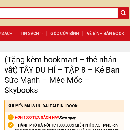
Ủ SÁCH
TIN SÁCH
GÓC CỦA BÌNH
VỀ BÌNH BÁN BOOK
(Tặng kèm bookmart + thẻ nhân
vật) TÂY DU HÍ – TẬP 8 – Kẻ Ban
Sức Mạnh – Mèo Mốc –
Skybooks
KHUYẾN MÃI & ƯU ĐÃI TẠI BINHBOOK:
HƠN 1000 TỰA SÁCH HAY
Xem ngay
THÀNH PHỐ HÀ NỘI
Từ 1000.000đ MIỄN PHÍ GIAO HÀNG (chỉ