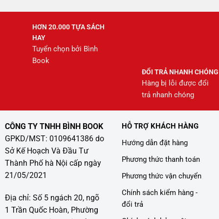
HƠN 20.000 TỰA SÁCH
HAY
Tuyển chọn bởi Bình
Book
ĐỔI TRẢ NHANH CHÓNG
Hàng bị lỗi được đổi
trả nhanh chóng
CÔNG TY TNHH BÌNH BOOK
HỖ TRỢ KHÁCH HÀNG
GPKD/MST: 0109641386 do
Hướng dẫn đặt hàng
Sở Kế Hoạch Và Đầu Tư
Phương thức thanh toán
Thành Phố hà Nội cấp ngày
21/05/2021
Phương thức vận chuyển
Chính sách kiểm hàng -
Địa chỉ: Số 5 ngách 20, ngõ
đổi trả
1 Trần Quốc Hoàn, Phường