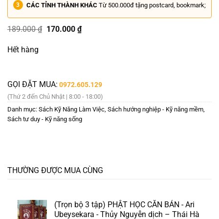
CÁC TỈNH THÀNH KHÁC
Từ 500.000đ tặng postcard, bookmark;
Giá
Giá
189.000
₫
170.000
₫
gốc
hiện
là:
tại
Hết hàng
189.000 ₫.
là:
170.000 ₫.
GỌI ĐẶT MUA:
0972.605.129
(Thứ 2 đến Chủ Nhật | 8:00 - 18:00)
Danh mục:
Sách Kỹ Năng Làm Việc
,
Sách hướng nghiệp - Kỹ năng mềm
,
Sách tư duy - Kỹ năng sống
THƯỜNG ĐƯỢC MUA CÙNG
(Trọn bộ 3 tập) PHẬT HỌC CĂN BẢN - Ari
Ubeysekara - Thủy Nguyễn dịch – Thái Hà