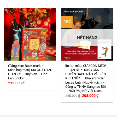
-15%
HẾT HÀNG
(Tặng kèm Book mark –
[In hai màu] CỨU CON MÈO!
Minh hoạ màu) MA QUỶ DÂN
– BẠN SẼ KHÔNG CẦN
GIAN KÝ – Duy Văn – Linh
QUYỂN SÁCH NÀO VỀ BIÊN
Lan Books
KỊCH NỮA! – Blake Snyder –
Lucas Luân Nguyễn dịch –
215.000
₫
Công ty TNHH Sáng tạo Bột
– NXB Phụ Nữ Việt Nam.
Giá
Giá
208.000
₫
245.000
₫
gốc
hiện
là:
tại
245.000 ₫.
là:
208.000 ₫.