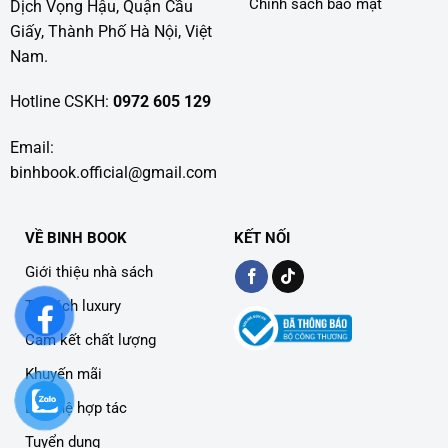
Chính sách bảo mật
Dịch Vọng Hậu, Quận Cầu
Giấy, Thành Phố Hà Nội, Việt
Nam.
Hotline CSKH:
0972 605 129
Email:
binhbook.official@gmail.com
VỀ BINH BOOK
KẾT NỐI
Giới thiệu nhà sách
Tủ sách luxury
Cam kết chất lượng
Khuyến mãi
Liên hệ hợp tác
Tuyển dụng