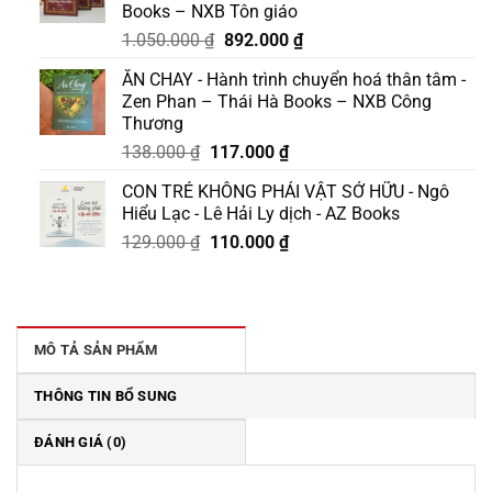
Books – NXB Tôn giáo
Giá
Giá
1.050.000
₫
892.000
₫
gốc
hiện
ĂN CHAY - Hành trình chuyển hoá thân tâm -
là:
tại
Zen Phan – Thái Hà Books – NXB Công
1.050.000 ₫.
là:
Thương
892.000 ₫.
Giá
Giá
138.000
₫
117.000
₫
gốc
hiện
CON TRẺ KHÔNG PHẢI VẬT SỞ HỮU - Ngô
là:
tại
Hiểu Lạc - Lê Hải Ly dịch - AZ Books
138.000 ₫.
là:
Giá
Giá
129.000
₫
110.000
₫
117.000 ₫.
gốc
hiện
là:
tại
129.000 ₫.
là:
110.000 ₫.
MÔ TẢ SẢN PHẨM
THÔNG TIN BỔ SUNG
ĐÁNH GIÁ (0)