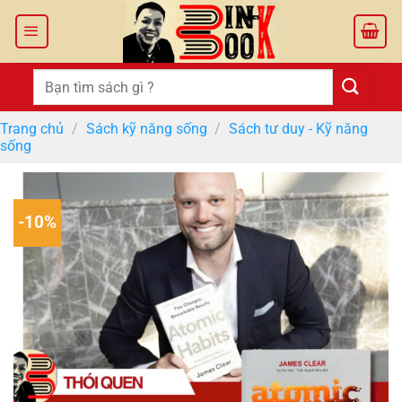
Bỏ
qua
nội
dung
Tìm
kiếm:
Trang chủ
/
Sách kỹ năng sống
/
Sách tư duy - Kỹ năng
sống
-10%