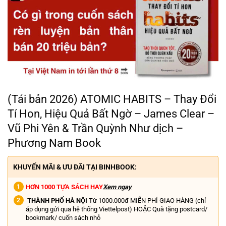
(Tái bản 2026) ATOMIC HABITS – Thay Đổi
Tí Hon, Hiệu Quả Bất Ngờ – James Clear –
Vũ Phi Yên & Trần Quỳnh Như dịch –
Phương Nam Book
KHUYẾN MÃI & ƯU ĐÃI TẠI BINHBOOK:
HƠN 1000 TỰA SÁCH HAY
Xem ngay
THÀNH PHỐ HÀ NỘI
Từ 1000.000đ MIỄN PHÍ GIAO HÀNG (chỉ
áp dụng gửi qua hệ thống Viettelpost) HOẶC Quà tặng postcard/
bookmark/ cuốn sách nhỏ