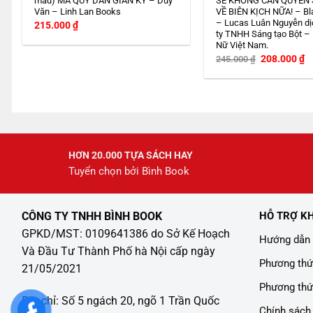
màu) MA QUỶ DÂN GIAN KÝ – Duy
SẼ KHÔNG CẦN QUYỂN
Văn – Linh Lan Books
VỀ BIÊN KỊCH NỮA! – Bl
– Lucas Luân Nguyễn dị
215.000
₫
ty TNHH Sáng tạo Bột –
Nữ Việt Nam.
Giá
G
208.000
₫
245.000
₫
gốc
h
là:
tạ
245.000 ₫.
là
2
HƠN 20.000 TỰA SÁCH HAY
Tuyển chọn bởi Bình Book
CÔNG TY TNHH BÌNH BOOK
HỖ TRỢ K
GPKD/MST: 0109641386 do Sở Kế Hoạch
Hướng dẫn 
Và Đầu Tư Thành Phố hà Nội cấp ngày
Phương thứ
21/05/2021
Phương thứ
Địa chỉ: Số 5 ngách 20, ngõ 1 Trần Quốc
Chính sách 