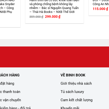
 SÁCH NÀO
Hành trình để có sức khoẻ toàn diện
ĐỚI – Dươn
ake Snyder
và phòng chống bệnh không lây
Công An Nh
ch – Công
nhiễm – Bác sĩ Nguyễn Quang Tuấn
115.000
₫
 NXB Phụ
– Thái Hà Books – NXB Thế Giới
Giá
Giá
299.000
₫
359.000
₫
gốc
hiện
iá
là:
tại
iện
359.000 ₫.
là:
i
299.000 ₫.
:
08.000 ₫.
HÁCH HÀNG
VỀ BINH BOOK
đặt hàng
Giới thiệu nhà sách
c thanh toán
Tủ sách luxury
c vận chuyển
Cam kết chất lượng
kiểm hàng - đổi trả
Khuyến mãi