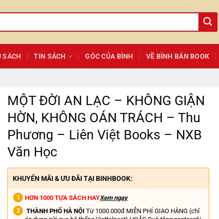
Ủ SÁCH
TIN SÁCH
GÓC CỦA BÌNH
VỀ BÌNH BÁN BOOK
MỘT ĐỜI AN LẠC – KHÔNG GIẬN
HỜN, KHÔNG OÁN TRÁCH – Thu
Phương – Liên Việt Books – NXB
Văn Học
KHUYẾN MÃI & ƯU ĐÃI TẠI BINHBOOK:
HƠN 1000 TỰA SÁCH HAY
Xem ngay
THÀNH PHỐ HÀ NỘI
Từ 1000.000đ MIỄN PHÍ GIAO HÀNG (chỉ