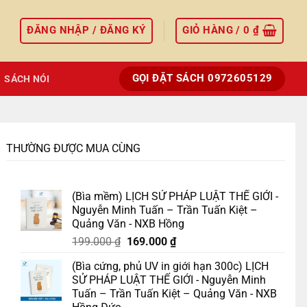
ĐĂNG NHẬP / ĐĂNG KÝ
GIỎ HÀNG /
0
₫
GỌI ĐẶT SÁCH 0972605129
SÁCH NÓI
THƯỜNG ĐƯỢC MUA CÙNG
(Bìa mềm) LỊCH SỬ PHÁP LUẬT THẾ GIỚI -
Nguyễn Minh Tuấn – Trần Tuấn Kiệt –
Quảng Văn - NXB Hồng
Giá
Giá
199.000
₫
169.000
₫
gốc
hiện
(Bìa cứng, phủ UV in giới hạn 300c) LỊCH
là:
tại
SỬ PHÁP LUẬT THẾ GIỚI - Nguyễn Minh
199.000 ₫.
là:
Tuấn – Trần Tuấn Kiệt – Quảng Văn - NXB
169.000 ₫.