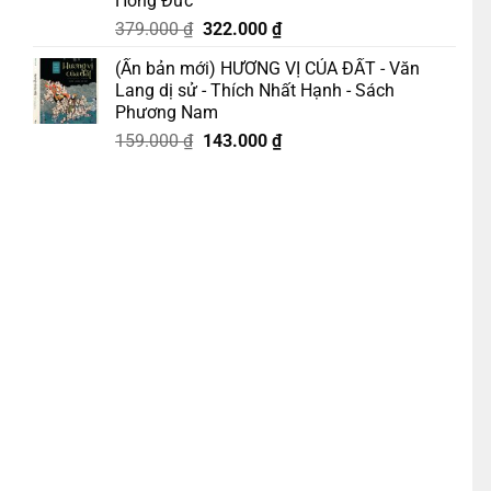
Hồng Đức
Giá
Giá
379.000
₫
322.000
₫
gốc
hiện
(Ấn bản mới) HƯƠNG VỊ CỦA ĐẤT - Văn
là:
tại
Lang dị sử - Thích Nhất Hạnh - Sách
379.000 ₫.
là:
Phương Nam
322.000 ₫.
Giá
Giá
159.000
₫
143.000
₫
gốc
hiện
g – Liên Việt Books - NXB Văn Học số lượng
là:
tại
159.000 ₫.
là:
143.000 ₫.