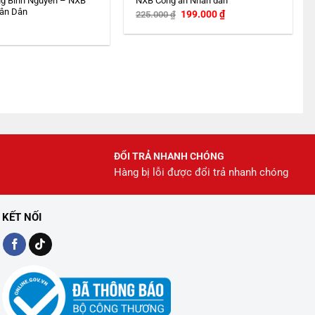
g Bình Nguyên – NXB
NXB Công an Nhân dân
ân Dân
Giá
Giá
199.000
₫
225.000
₫
gốc
hiện
là:
tại
225.000 ₫.
là:
199.000 ₫.
ĐỔI TRẢ NHANH CHÓNG
Hàng bị lỗi được đổi trả nhanh chóng
KẾT NỐI