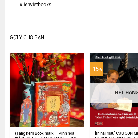
#lienvietbooks
GỢI Ý CHO BẠN
-15%
HẾT HÀN
(Tặng kèm Book mark – Minh hoạ
[In hai màu] CỨU CON M