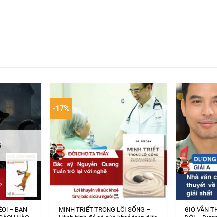
-17%
G
ÈO! – BẠN
MINH TRIẾT TRONG LỐI SỐNG –
GIÓ VẪN T