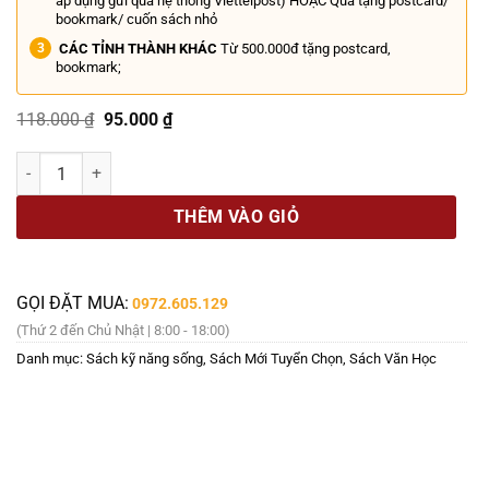
áp dụng gửi qua hệ thống Viettelpost) HOẶC Quà tặng postcard/
bookmark/ cuốn sách nhỏ
CÁC TỈNH THÀNH KHÁC
Từ 500.000đ tặng postcard,
bookmark;
Giá
Giá
118.000
₫
95.000
₫
gốc
hiện
là:
tại
MỘT ĐỜI AN LẠC - KHÔNG GIẬN HỜN, KHÔNG OÁN TRÁCH – Thu Phươn
118.000 ₫.
là:
95.000 ₫.
THÊM VÀO GIỎ
GỌI ĐẶT MUA:
0972.605.129
(Thứ 2 đến Chủ Nhật | 8:00 - 18:00)
Danh mục:
Sách kỹ năng sống
,
Sách Mới Tuyển Chọn
,
Sách Văn Học