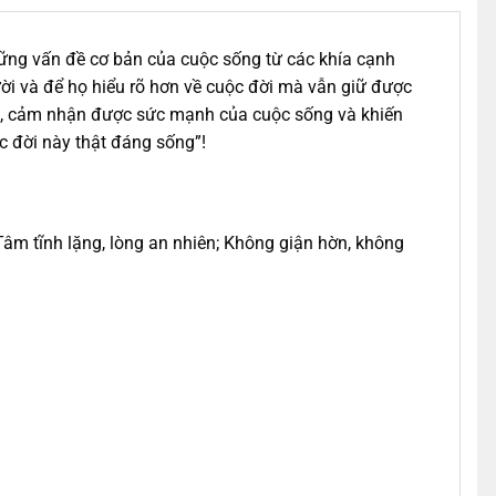
ững vấn đề cơ bản của cuộc sống từ các khía cạnh
ời và để họ hiểu rõ hơn về cuộc đời mà vẫn giữ được
 não, cảm nhận được sức mạnh của cuộc sống và khiến
c đời này thật đáng sống”!
âm tĩnh lặng, lòng an nhiên; Không giận hờn, không