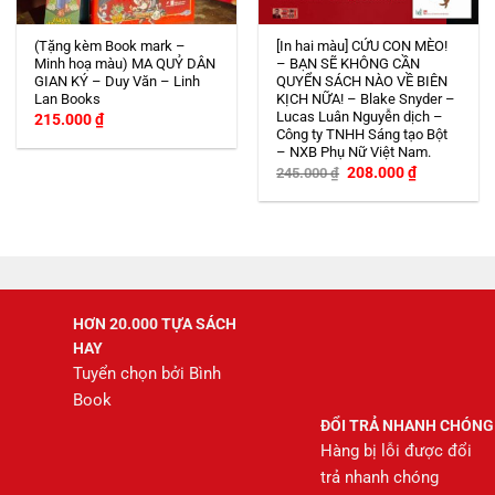
(Tặng kèm Book mark –
[In hai màu] CỨU CON MÈO!
Minh hoạ màu) MA QUỶ DÂN
– BẠN SẼ KHÔNG CẦN
GIAN KÝ – Duy Văn – Linh
QUYỂN SÁCH NÀO VỀ BIÊN
Lan Books
KỊCH NỮA! – Blake Snyder –
Lucas Luân Nguyễn dịch –
215.000
₫
Công ty TNHH Sáng tạo Bột
– NXB Phụ Nữ Việt Nam.
Giá
Giá
208.000
₫
245.000
₫
gốc
hiện
là:
tại
245.000 ₫.
là:
208.000 ₫.
HƠN 20.000 TỰA SÁCH
HAY
Tuyển chọn bởi Bình
Book
ĐỔI TRẢ NHANH CHÓNG
Hàng bị lỗi được đổi
trả nhanh chóng