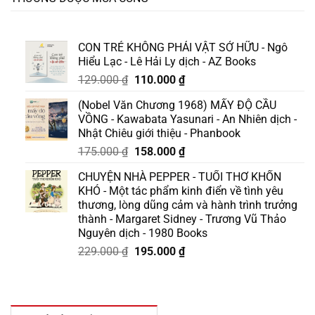
CON TRẺ KHÔNG PHẢI VẬT SỞ HỮU - Ngô
Hiểu Lạc - Lê Hải Ly dịch - AZ Books
Giá
Giá
129.000
₫
110.000
₫
gốc
hiện
(Nobel Văn Chương 1968) MẤY ĐỘ CẦU
là:
tại
VỒNG - Kawabata Yasunari - An Nhiên dịch -
129.000 ₫.
là:
Nhật Chiêu giới thiệu - Phanbook
110.000 ₫.
Giá
Giá
175.000
₫
158.000
₫
gốc
hiện
CHUYỆN NHÀ PEPPER - TUỔI THƠ KHỐN
là:
tại
KHÓ - Một tác phẩm kinh điển về tình yêu
175.000 ₫.
là:
thương, lòng dũng cảm và hành trình trưởng
158.000 ₫.
thành - Margaret Sidney - Trương Vũ Thảo
Nguyên dịch - 1980 Books
Giá
Giá
229.000
₫
195.000
₫
gốc
hiện
là:
tại
229.000 ₫.
là:
195.000 ₫.