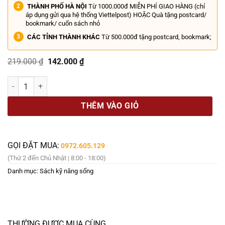
THÀNH PHỐ HÀ NỘI
Từ 1000.000đ MIỄN PHÍ GIAO HÀNG (chỉ
áp dụng gửi qua hệ thống Viettelpost) HOẶC Quà tặng postcard/
bookmark/ cuốn sách nhỏ
CÁC TỈNH THÀNH KHÁC
Từ 500.000đ tặng postcard, bookmark;
Giá
Giá
219.000
₫
142.000
₫
gốc
hiện
là:
tại
TRÒ CHUYỆN CÙNG GEN Z – Trần Sĩ Chương – TIMES books – NXB Th
219.000 ₫.
là:
142.000 ₫.
THÊM VÀO GIỎ
GỌI ĐẶT MUA:
0972.605.129
(Thứ 2 đến Chủ Nhật | 8:00 - 18:00)
Danh mục:
Sách kỹ năng sống
THƯỜNG ĐƯỢC MUA CÙNG