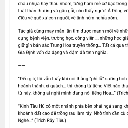
chậu nhựa hay thau nhôm, từng ham mê cờ bạc trong Đ
thật thân thương và gần gũi, cho thấy người Á Đông v
điều về quê xứ con người, về tình hẻm nghĩa xóm.
Tác giả cũng may mắn lần tìm được manh mối về những
dựng bệnh viện, trường học, công viên…, những học giả
giữ gìn bản sắc Trung Hoa truyền thống… Tất cả qua 
Gia Định vốn đa dạng và đậm đà tình nghĩa.
——
“Đến giờ, tôi vẫn thấy khi nói thằng “phì lũ” sướng h
hoành thánh, xí quách… thì không từ tiếng Việt nào th
từ này, không ai nghĩ mình đang nói tiếng Hoa…” (Trích
“Kinh Tàu Hủ có một nhánh phía bên phải ngả sang khu
khoảnh đất cao để trồng rau làm rẫy. Nhờ tính cần cù 
Nghé…” (Trích Rẫy Tiều)