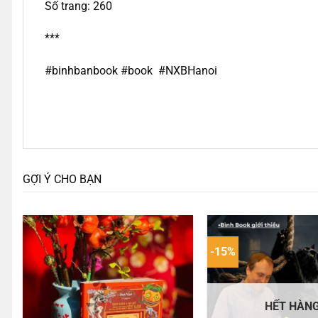
Số trang: 260
***
#binhbanbook #book #NXBHanoi
GỢI Ý CHO BẠN
-15%
HẾT HÀN