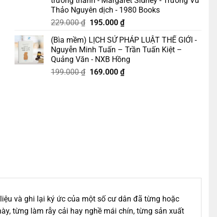
trưởng thành - Margaret Sidney - Trương Vũ
Thảo Nguyên dịch - 1980 Books
Giá
Giá
229.000
₫
195.000
₫
gốc
hiện
(Bìa mềm) LỊCH SỬ PHÁP LUẬT THẾ GIỚI -
là:
tại
Nguyễn Minh Tuấn – Trần Tuấn Kiệt –
229.000 ₫.
là:
Quảng Văn - NXB Hồng
195.000 ₫.
Giá
Giá
199.000
₫
169.000
₫
gốc
hiện
là:
tại
199.000 ₫.
là:
169.000 ₫.
 liệu và ghi lại ký ức của một số cư dân đã từng hoặc
y, từng làm rẫy cải hay nghề mái chín, từng sản xuất