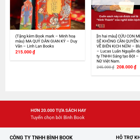
(Tặng kèm Book mark – Minh hoạ
[In hai màu] CỨU CON M
màu) MA QUỶ DÂN GIAN KÝ – Duy
SẼ KHÔNG CẦN QUYỂN
Văn – Linh Lan Books
VỀ BIÊN KỊCH NỮA! – Bl
– Lucas Luân Nguyễn dị
215.000
₫
ty TNHH Sáng tạo Bột –
Nữ Việt Nam.
Giá
G
208.000
₫
245.000
₫
gốc
h
là:
tạ
245.000 ₫.
là
2
HƠN 20.000 TỰA SÁCH HAY
Tuyển chọn bởi Bình Book
CÔNG TY TNHH BÌNH BOOK
HỖ TRỢ K