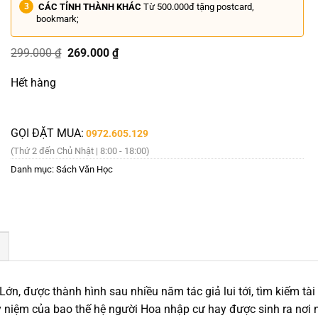
CÁC TỈNH THÀNH KHÁC
Từ 500.000đ tặng postcard,
bookmark;
Giá
Giá
299.000
₫
269.000
₫
gốc
hiện
là:
tại
Hết hàng
299.000 ₫.
là:
269.000 ₫.
GỌI ĐẶT MUA:
0972.605.129
(Thứ 2 đến Chủ Nhật | 8:00 - 18:00)
Danh mục:
Sách Văn Học
ớn, được thành hình sau nhiều năm tác giả lui tới, tìm kiếm tài
niệm của bao thế hệ người Hoa nhập cư hay được sinh ra nơi nà