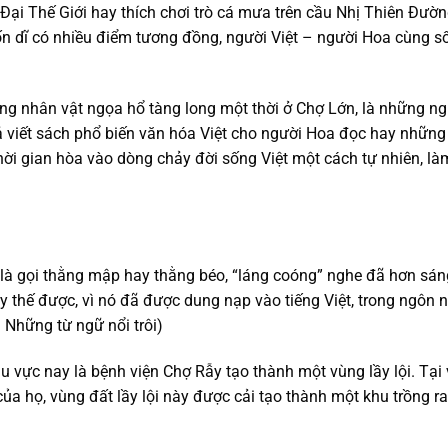
ại Thế Giới hay thích chơi trò cá mưa trên cầu Nhị Thiên Đườ
ốn dĩ có nhiều điểm tương đồng, người Việt – người Hoa cùng s
 nhân vật ngọa hổ tàng long một thời ở Chợ Lớn, là những ngư
 viết sách phổ biến văn hóa Việt cho người Hoa đọc hay những 
thời gian hòa vào dòng chảy đời sống Việt một cách tự nhiên, 
ơn là gọi thằng mập hay thằng béo, “láng coóng” nghe đã hơn sá
ay thế được, vì nó đã được dung nạp vào tiếng Việt, trong ngô
 Những từ ngữ nổi trôi)
 vực nay là bệnh viện Chợ Rẫy tạo thành một vùng lầy lội. Tạ
của họ, vùng đất lầy lội này được cải tạo thành một khu trồng 