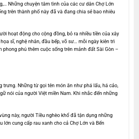
ng,… Những chuyện tâm tình của các cư dân Chợ Lớn
ống trên thành phố này đã và đang chia sẻ bao nhiêu
ời hoạt động cho cộng đồng, bỏ ra nhiều tiền của xây
họa sĩ, nghệ nhân, đầu bếp, võ sư… mỗi ngày kiên trì
làm phong phú thêm cuộc sống trên mảnh đất Sài Gòn –
ng trưng. Những từ gọi tên món ăn như phá lấu, há cảo,
n ngữ nói của người Việt miền Nam. Khi nhắc đến những
i vùng này, người Tiều nghèo khổ đã tận dụng những
rau lớn cung cấp rau xanh cho cả Chợ Lớn và Bến