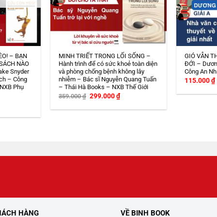
ÈO! – BẠN
MINH TRIẾT TRONG LỐI SỐNG –
GIÓ VẪN T
 SÁCH NÀO
Hành trình để có sức khoẻ toàn diện
ĐỚI – Dươn
ake Snyder
và phòng chống bệnh không lây
Công An Nh
ch – Công
nhiễm – Bác sĩ Nguyễn Quang Tuấn
115.000
₫
 NXB Phụ
– Thái Hà Books – NXB Thế Giới
Giá
Giá
299.000
₫
359.000
₫
gốc
hiện
iá
là:
tại
iện
359.000 ₫.
là:
i
299.000 ₫.
:
08.000 ₫.
HÁCH HÀNG
VỀ BINH BOOK