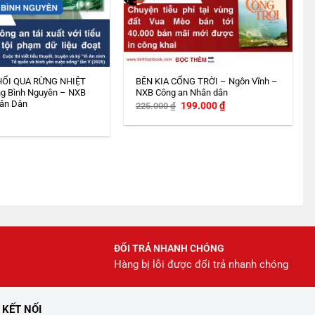
HỔI QUA RỪNG NHIỆT
BÊN KIA CỔNG TRỜI – Ngôn Vĩnh –
g Bình Nguyên – NXB
NXB Công an Nhân dân
ân Dân
Giá
Giá
199.000
₫
225.000
₫
gốc
hiện
là:
tại
225.000 ₫.
là:
199.000 ₫.
ĐỔI TRẢ NHANH CHÓNG
Hàng bị lỗi được đổi trả nhanh chóng
KẾT NỐI