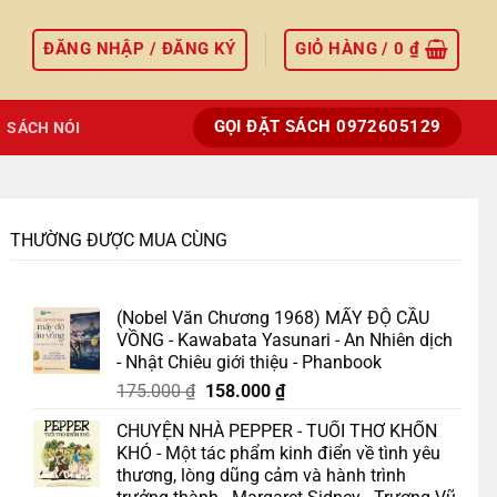
ĐĂNG NHẬP / ĐĂNG KÝ
GIỎ HÀNG /
0
₫
GỌI ĐẶT SÁCH 0972605129
SÁCH NÓI
THƯỜNG ĐƯỢC MUA CÙNG
(Nobel Văn Chương 1968) MẤY ĐỘ CẦU
VỒNG - Kawabata Yasunari - An Nhiên dịch
- Nhật Chiêu giới thiệu - Phanbook
Giá
Giá
175.000
₫
158.000
₫
gốc
hiện
CHUYỆN NHÀ PEPPER - TUỔI THƠ KHỐN
là:
tại
KHÓ - Một tác phẩm kinh điển về tình yêu
175.000 ₫.
là:
thương, lòng dũng cảm và hành trình
158.000 ₫.