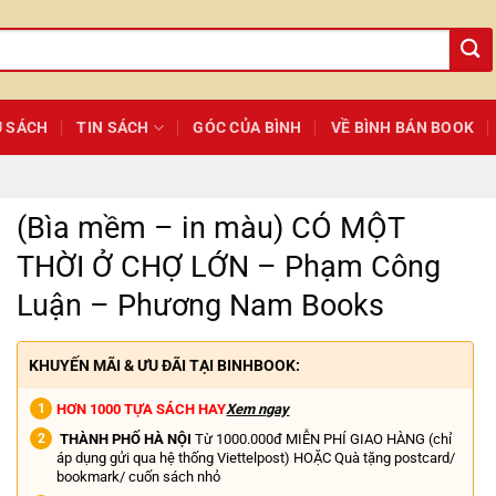
Ủ SÁCH
TIN SÁCH
GÓC CỦA BÌNH
VỀ BÌNH BÁN BOOK
(Bìa mềm – in màu) CÓ MỘT
THỜI Ở CHỢ LỚN – Phạm Công
Luận – Phương Nam Books
KHUYẾN MÃI & ƯU ĐÃI TẠI BINHBOOK:
HƠN 1000 TỰA SÁCH HAY
Xem ngay
THÀNH PHỐ HÀ NỘI
Từ 1000.000đ MIỄN PHÍ GIAO HÀNG (chỉ
áp dụng gửi qua hệ thống Viettelpost) HOẶC Quà tặng postcard/
bookmark/ cuốn sách nhỏ