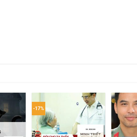
-17%
G