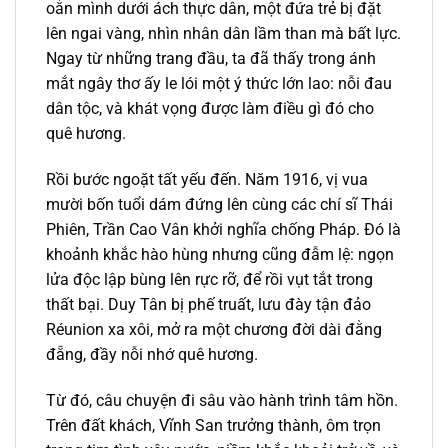
oằn mình dưới ách thực dân, một đứa trẻ bị đặt
lên ngai vàng, nhìn nhân dân lầm than mà bất lực.
Ngay từ những trang đầu, ta đã thấy trong ánh
mắt ngây thơ ấy le lói một ý thức lớn lao: nỗi đau
dân tộc, và khát vọng được làm điều gì đó cho
quê hương.
Rồi bước ngoặt tất yếu đến. Năm 1916, vị vua
mười bốn tuổi dám đứng lên cùng các chí sĩ Thái
Phiên, Trần Cao Vân khởi nghĩa chống Pháp. Đó là
khoảnh khắc hào hùng nhưng cũng đẫm lệ: ngọn
lửa độc lập bùng lên rực rỡ, để rồi vụt tắt trong
thất bại. Duy Tân bị phế truất, lưu đày tận đảo
Réunion xa xôi, mở ra một chương đời dài đằng
đẵng, đầy nỗi nhớ quê hương.
Từ đó, câu chuyện đi sâu vào hành trình tâm hồn.
Trên đất khách, Vĩnh San trưởng thành, ôm trọn