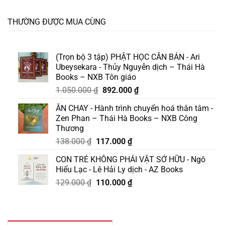
THƯỜNG ĐƯỢC MUA CÙNG
(Trọn bộ 3 tập) PHẬT HỌC CĂN BẢN - Ari
Ubeysekara - Thủy Nguyễn dịch – Thái Hà
Books – NXB Tôn giáo
Giá
Giá
1.050.000
₫
892.000
₫
gốc
hiện
ĂN CHAY - Hành trình chuyển hoá thân tâm -
là:
tại
Zen Phan – Thái Hà Books – NXB Công
1.050.000 ₫.
là:
Thương
892.000 ₫.
Giá
Giá
138.000
₫
117.000
₫
gốc
hiện
CON TRẺ KHÔNG PHẢI VẬT SỞ HỮU - Ngô
là:
tại
Hiểu Lạc - Lê Hải Ly dịch - AZ Books
138.000 ₫.
là:
Giá
Giá
129.000
₫
110.000
₫
117.000 ₫.
gốc
hiện
là:
tại
129.000 ₫.
là:
110.000 ₫.