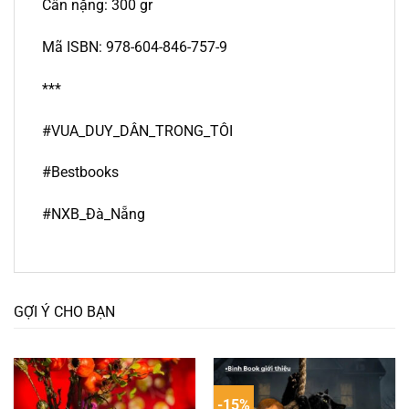
Cân nặng: 300 gr
Mã ISBN: 978-604-846-757-9
***
#VUA_DUY_DÂN_TRONG_TÔI
#Bestbooks
#NXB_Đà_Nẵng
GỢI Ý CHO BẠN
-15%