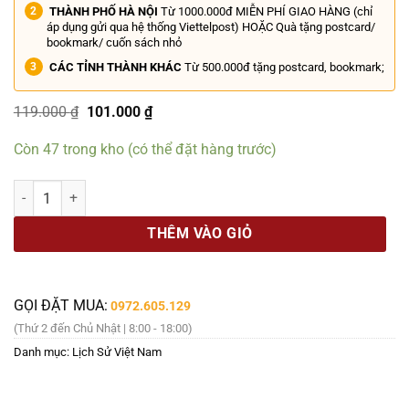
THÀNH PHỐ HÀ NỘI
Từ 1000.000đ MIỄN PHÍ GIAO HÀNG (chỉ
áp dụng gửi qua hệ thống Viettelpost) HOẶC Quà tặng postcard/
bookmark/ cuốn sách nhỏ
CÁC TỈNH THÀNH KHÁC
Từ 500.000đ tặng postcard, bookmark;
Giá
Giá
119.000
₫
101.000
₫
gốc
hiện
là:
tại
Còn 47 trong kho (có thể đặt hàng trước)
119.000 ₫.
là:
101.000 ₫.
VUA DUY TÂN TRONG TÔI (tiểu thuyết lịch sử) – Nguyễn Hữu Nam – 
THÊM VÀO GIỎ
GỌI ĐẶT MUA:
0972.605.129
(Thứ 2 đến Chủ Nhật | 8:00 - 18:00)
Danh mục:
Lịch Sử Việt Nam