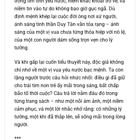
trong tim tình yêu nước, niềm khắc khoải trở về, và
niềm tin vào tự do không bao giờ gục ngã. Dù
định mệnh khép lại cuộc đời ông nơi xứ người,
ánh sáng tinh thần Duy Tân vẫn tỏa rạng – ánh
sáng của một vị vua chưa từng thỏa hiệp với nô lệ,
của một con người dám sống trọn vẹn cho lý
tưởng.
Và khi gấp lại cuốn tiểu thuyết này, độc giả không
chỉ nhớ về một vị vua yêu nước bạc mệnh. Ta còn
lặng người trước câu hỏi nhức nhối: điều gì đã giữ
cho trái tim non trẻ ấy mãi trong sáng, bất chấp
bão tố thời cuộc? Câu trả lời nằm đâu đó trong
từng trang sách – như một nỗi ám ảnh, một niềm
cảm phục, và một lời nhắc nhở rằng: có những lý
tưởng, một khi đã thắp lên, sẽ sống mãi trong lòng
người.
***