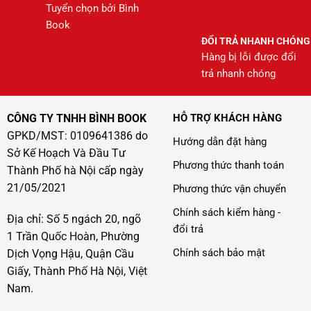
Tuyển chọn bởi Bình
Book
ĐỔI TRẢ NHANH CHÓNG
Hàng bị lỗi được đổi
trả nhanh chóng
CÔNG TY TNHH BÌNH BOOK
HỖ TRỢ KHÁCH HÀNG
GPKD/MST: 0109641386 do
Hướng dẫn đặt hàng
Sở Kế Hoạch Và Đầu Tư
Phương thức thanh toán
Thành Phố hà Nội cấp ngày
21/05/2021
Phương thức vận chuyển
Chính sách kiểm hàng -
Địa chỉ: Số 5 ngách 20, ngõ
đổi trả
1 Trần Quốc Hoàn, Phường
Chính sách bảo mật
Dịch Vọng Hậu, Quận Cầu
Giấy, Thành Phố Hà Nội, Việt
Nam.