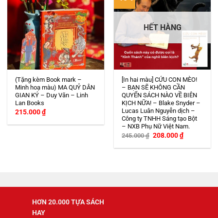
HẾT HÀNG
(Tặng kèm Book mark –
[In hai màu] CỨU CON MÈO!
Minh hoạ màu) MA QUỶ DÂN
– BẠN SẼ KHÔNG CẦN
GIAN KÝ – Duy Văn – Linh
QUYỂN SÁCH NÀO VỀ BIÊN
Lan Books
KỊCH NỮA! – Blake Snyder –
Lucas Luân Nguyễn dịch –
215.000
₫
Công ty TNHH Sáng tạo Bột
– NXB Phụ Nữ Việt Nam.
Giá
Giá
208.000
₫
245.000
₫
gốc
hiện
là:
tại
245.000 ₫.
là:
208.000 ₫.
HƠN 20.000 TỰA SÁCH
HAY