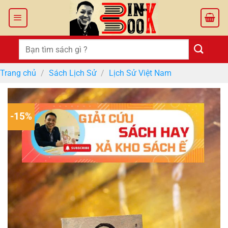
Bỏ
qua
nội
dung
Tìm
kiếm:
Trang chủ
/
Sách Lịch Sử
/
Lịch Sử Việt Nam
-15%