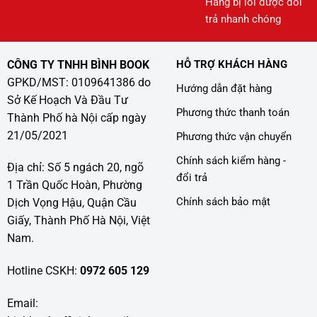
Hàng bị lỗi được đổi
trả nhanh chóng
CÔNG TY TNHH BÌNH BOOK
HỖ TRỢ KHÁCH HÀNG
GPKD/MST: 0109641386 do
Hướng dẫn đặt hàng
Sở Kế Hoạch Và Đầu Tư
Phương thức thanh toán
Thành Phố hà Nội cấp ngày
21/05/2021
Phương thức vận chuyển
Chính sách kiểm hàng -
Địa chỉ: Số 5 ngách 20, ngõ
đổi trả
1 Trần Quốc Hoàn, Phường
Chính sách bảo mật
Dịch Vọng Hậu, Quận Cầu
Giấy, Thành Phố Hà Nội, Việt
Nam.
Hotline CSKH:
0972 605 129
Email: