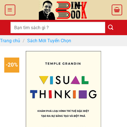
Bỏ
qua
nội
dung
Tìm
kiếm:
Trang chủ
/
Sách Mới Tuyển Chọn
-20%