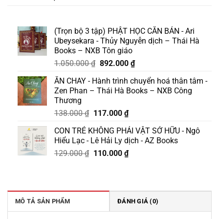
(Trọn bộ 3 tập) PHẬT HỌC CĂN BẢN - Ari
Ubeysekara - Thủy Nguyễn dịch – Thái Hà
Books – NXB Tôn giáo
Giá
Giá
1.050.000
₫
892.000
₫
gốc
hiện
ĂN CHAY - Hành trình chuyển hoá thân tâm -
là:
tại
Zen Phan – Thái Hà Books – NXB Công
1.050.000 ₫.
là:
Thương
892.000 ₫.
Giá
Giá
138.000
₫
117.000
₫
gốc
hiện
CON TRẺ KHÔNG PHẢI VẬT SỞ HỮU - Ngô
là:
tại
Hiểu Lạc - Lê Hải Ly dịch - AZ Books
138.000 ₫.
là:
Giá
Giá
129.000
₫
110.000
₫
117.000 ₫.
gốc
hiện
là:
tại
129.000 ₫.
là:
110.000 ₫.
MÔ TẢ SẢN PHẨM
ĐÁNH GIÁ (0)