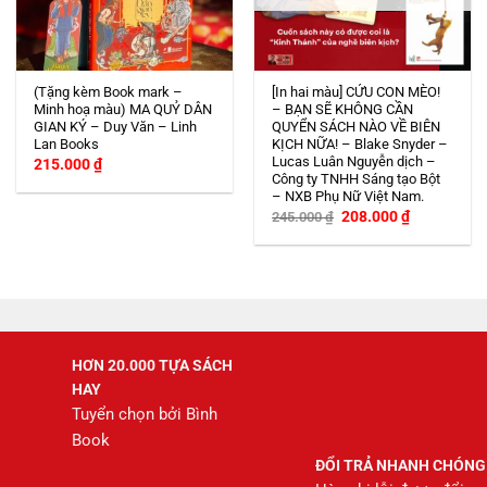
(Tặng kèm Book mark –
[In hai màu] CỨU CON MÈO!
Minh hoạ màu) MA QUỶ DÂN
– BẠN SẼ KHÔNG CẦN
GIAN KÝ – Duy Văn – Linh
QUYỂN SÁCH NÀO VỀ BIÊN
Lan Books
KỊCH NỮA! – Blake Snyder –
Lucas Luân Nguyễn dịch –
215.000
₫
Công ty TNHH Sáng tạo Bột
– NXB Phụ Nữ Việt Nam.
Giá
Giá
208.000
₫
245.000
₫
gốc
hiện
là:
tại
245.000 ₫.
là:
208.000 ₫.
HƠN 20.000 TỰA SÁCH
HAY
Tuyển chọn bởi Bình
Book
ĐỔI TRẢ NHANH CHÓNG