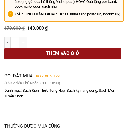
áp dụng gửi qua hệ thống Viettelpost) HOẶC Quà tặng postcard/
bookmark/ cuốn sách nhỏ
CÁC TỈNH THÀNH KHÁC
Từ 500.000đ tặng postcard, bookmark;
Giá
Giá
179.000
₫
143.000
₫
gốc
hiện
là:
tại
VISUAL THINKING - SỨC MẠNH CỦA TƯ DUY HÌNH ẢNH - KHÁM PHÁ LO
179.000 ₫.
là:
143.000 ₫.
THÊM VÀO GIỎ
GỌI ĐẶT MUA:
0972.605.129
(Thứ 2 đến Chủ Nhật | 8:00 - 18:00)
Danh mục:
Sách Kiến Thức Tổng Hợp
,
Sách kỹ năng sống
,
Sách Mới
Tuyển Chọn
THƯỜNG ĐƯỢC MUA CÙNG