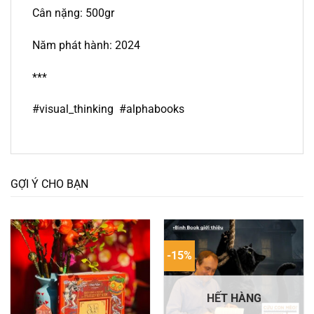
Cân nặng: 500gr
Năm phát hành: 2024
***
#visual_thinking #alphabooks
GỢI Ý CHO BẠN
-15%
HẾT HÀNG