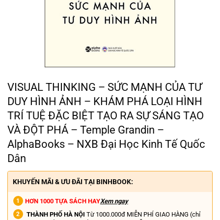
VISUAL THINKING – SỨC MẠNH CỦA TƯ
DUY HÌNH ẢNH – KHÁM PHÁ LOẠI HÌNH
TRÍ TUỆ ĐẶC BIỆT TẠO RA SỰ SÁNG TẠO
VÀ ĐỘT PHÁ – Temple Grandin –
AlphaBooks – NXB Đại Học Kinh Tế Quốc
Dân
KHUYẾN MÃI & ƯU ĐÃI TẠI BINHBOOK:
HƠN 1000 TỰA SÁCH HAY
Xem ngay
THÀNH PHỐ HÀ NỘI
Từ 1000.000đ MIỄN PHÍ GIAO HÀNG (chỉ