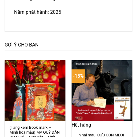
Năm phát hành: 2025
GỢI Ý CHO BẠN
-15%
Hết hàng
(Tặng kèm Book mark –
Minh hoạ màu) MA QUỶ DÂN
[In hai màu] CỨU CON MÈO!