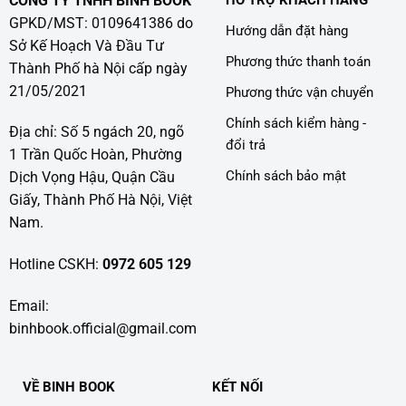
CÔNG TY TNHH BÌNH BOOK
GPKD/MST: 0109641386 do
Hướng dẫn đặt hàng
Sở Kế Hoạch Và Đầu Tư
Phương thức thanh toán
Thành Phố hà Nội cấp ngày
21/05/2021
Phương thức vận chuyển
Chính sách kiểm hàng -
Địa chỉ: Số 5 ngách 20, ngõ
đổi trả
1 Trần Quốc Hoàn, Phường
Chính sách bảo mật
Dịch Vọng Hậu, Quận Cầu
Giấy, Thành Phố Hà Nội, Việt
Nam.
Hotline CSKH:
0972 605 129
Email:
binhbook.official@gmail.com
VỀ BINH BOOK
KẾT NỐI