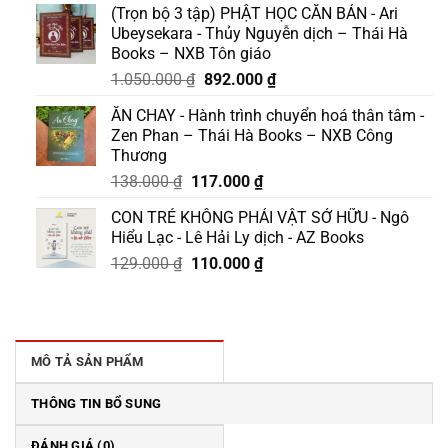
(Trọn bộ 3 tập) PHẬT HỌC CĂN BẢN - Ari
Ubeysekara - Thủy Nguyễn dịch – Thái Hà
Books – NXB Tôn giáo
Giá
Giá
1.050.000
₫
892.000
₫
gốc
hiện
ĂN CHAY - Hành trình chuyển hoá thân tâm -
là:
tại
Zen Phan – Thái Hà Books – NXB Công
1.050.000 ₫.
là:
Thương
892.000 ₫.
Giá
Giá
138.000
₫
117.000
₫
gốc
hiện
CON TRẺ KHÔNG PHẢI VẬT SỞ HỮU - Ngô
là:
tại
Hiểu Lạc - Lê Hải Ly dịch - AZ Books
138.000 ₫.
là:
Giá
Giá
129.000
₫
110.000
₫
117.000 ₫.
gốc
hiện
là:
tại
129.000 ₫.
là:
110.000 ₫.
MÔ TẢ SẢN PHẨM
THÔNG TIN BỔ SUNG
ĐÁNH GIÁ (0)