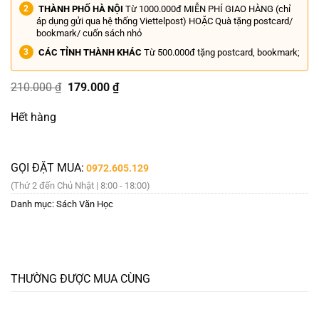
THÀNH PHỐ HÀ NỘI
Từ 1000.000đ MIỄN PHÍ GIAO HÀNG (chỉ
áp dụng gửi qua hệ thống Viettelpost) HOẶC Quà tặng postcard/
bookmark/ cuốn sách nhỏ
CÁC TỈNH THÀNH KHÁC
Từ 500.000đ tặng postcard, bookmark;
Giá
Giá
210.000
₫
179.000
₫
gốc
hiện
là:
tại
Hết hàng
210.000 ₫.
là:
179.000 ₫.
GỌI ĐẶT MUA:
0972.605.129
(Thứ 2 đến Chủ Nhật | 8:00 - 18:00)
Danh mục:
Sách Văn Học
THƯỜNG ĐƯỢC MUA CÙNG