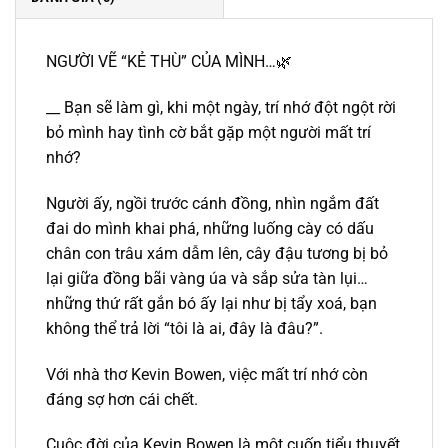
NGƯỜI VẼ “KẺ THÙ” CỦA MÌNH…🌿
__ Bạn sẽ làm gì, khi một ngày, trí nhớ đột ngột rời
bỏ mình hay tình cờ bắt gặp một người mất trí
nhớ?
Người ấy, ngồi trước cánh đồng, nhìn ngắm đất
đai do mình khai phá, những luống cày có dấu
chân con trâu xám dẫm lên, cây đậu tương bị bỏ
lại giữa đồng bãi vàng úa và sắp sửa tàn lụi…
những thứ rất gắn bó ấy lại như bị tẩy xoá, bạn
không thể trả lời “tôi là ai, đây là đâu?”.
Với nhà thơ Kevin Bowen, việc mất trí nhớ còn
đáng sợ hơn cái chết.
Cuộc đời của Kevin Bowen là một cuốn tiểu thuyết