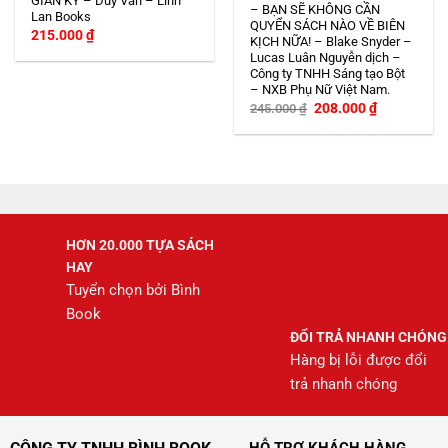
GIAN KÝ – Duy Văn – Linh
– BẠN SẼ KHÔNG CẦN
Lan Books
QUYỂN SÁCH NÀO VỀ BIÊN
215.000
₫
KỊCH NỮA! – Blake Snyder –
Lucas Luân Nguyễn dịch –
Công ty TNHH Sáng tạo Bột
– NXB Phụ Nữ Việt Nam.
Giá
Giá
208.000
₫
245.000
₫
gốc
hiện
là:
tại
245.000 ₫.
là:
208.000 ₫.
HƠN 20.000 TỰA SÁCH
HAY
Tuyển chọn bởi Bình
Book
ĐỔI TRẢ NHANH CHÓNG
Hàng bị lỗi được đổi
trả nhanh chóng
HỖ TRỢ KHÁCH HÀNG