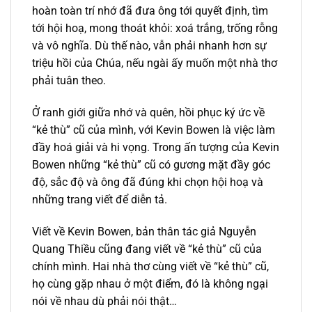
hoàn toàn trí nhớ đã đưa ông tới quyết định, tìm
tới hội hoạ, mong thoát khỏi: xoá trắng, trống rỗng
và vô nghĩa. Dù thế nào, vẫn phải nhanh hơn sự
triệu hồi của Chúa, nếu ngài ấy muốn một nhà thơ
phải tuân theo.
Ở ranh giới giữa nhớ và quên, hồi phục ký ức về
“kẻ thù” cũ của mình, với Kevin Bowen là việc làm
đầy hoá giải và hi vọng. Trong ấn tượng của Kevin
Bowen những “kẻ thù” cũ có gương mặt đầy góc
độ, sắc độ và ông đã đúng khi chọn hội hoạ và
những trang viết để diễn tả.
Viết về Kevin Bowen, bản thân tác giả Nguyễn
Quang Thiều cũng đang viết về “kẻ thù” cũ của
chính mình. Hai nhà thơ cùng viết về “kẻ thù” cũ,
họ cùng gặp nhau ở một điểm, đó là không ngại
nói về nhau dù phải nói thật…