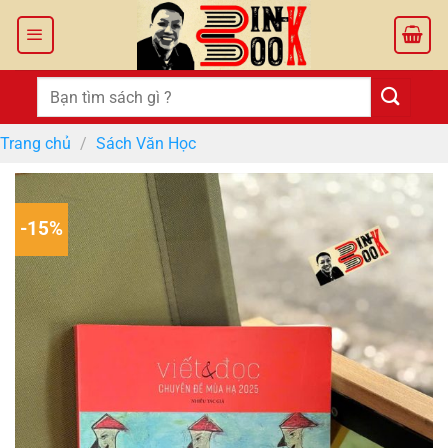
Bỏ
qua
nội
dung
Tìm
kiếm:
Trang chủ
/
Sách Văn Học
-15%