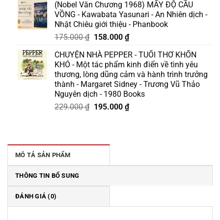
(Nobel Văn Chương 1968) MẤY ĐỘ CẦU
là:
tại
VỒNG - Kawabata Yasunari - An Nhiên dịch -
129.000 ₫.
là:
Nhật Chiêu giới thiệu - Phanbook
110.000 ₫.
Giá
Giá
175.000
₫
158.000
₫
gốc
hiện
CHUYỆN NHÀ PEPPER - TUỔI THƠ KHỐN
là:
tại
KHÓ - Một tác phẩm kinh điển về tình yêu
175.000 ₫.
là:
thương, lòng dũng cảm và hành trình trưởng
158.000 ₫.
thành - Margaret Sidney - Trương Vũ Thảo
Nguyên dịch - 1980 Books
Giá
Giá
229.000
₫
195.000
₫
gốc
hiện
là:
tại
229.000 ₫.
là:
195.000 ₫.
MÔ TẢ SẢN PHẨM
THÔNG TIN BỔ SUNG
ĐÁNH GIÁ (0)