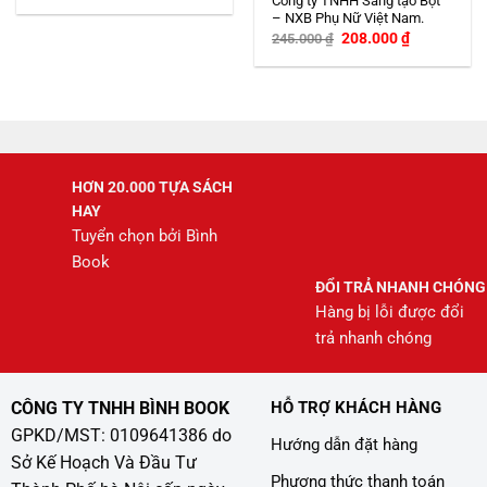
Công ty TNHH Sáng tạo Bột
– NXB Phụ Nữ Việt Nam.
Giá
Giá
208.000
₫
245.000
₫
gốc
hiện
là:
tại
245.000 ₫.
là:
208.000 ₫.
HƠN 20.000 TỰA SÁCH
HAY
Tuyển chọn bởi Bình
Book
ĐỔI TRẢ NHANH CHÓNG
Hàng bị lỗi được đổi
trả nhanh chóng
CÔNG TY TNHH BÌNH BOOK
HỖ TRỢ KHÁCH HÀNG
GPKD/MST: 0109641386 do
Hướng dẫn đặt hàng
Sở Kế Hoạch Và Đầu Tư
Phương thức thanh toán