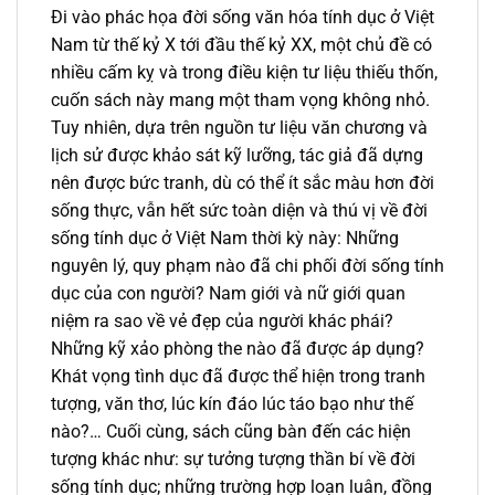
Đi vào phác họa đời sống văn hóa tính dục ở Việt
Nam từ thế kỷ X tới đầu thế kỷ XX, một chủ đề có
nhiều cấm kỵ và trong điều kiện tư liệu thiếu thốn,
cuốn sách này mang một tham vọng không nhỏ.
Tuy nhiên, dựa trên nguồn tư liệu văn chương và
lịch sử được khảo sát kỹ lưỡng, tác giả đã dựng
nên được bức tranh, dù có thể ít sắc màu hơn đời
sống thực, vẫn hết sức toàn diện và thú vị về đời
sống tính dục ở Việt Nam thời kỳ này: Những
nguyên lý, quy phạm nào đã chi phối đời sống tính
dục của con người? Nam giới và nữ giới quan
niệm ra sao về vẻ đẹp của người khác phái?
Những kỹ xảo phòng the nào đã được áp dụng?
Khát vọng tình dục đã được thể hiện trong tranh
tượng, văn thơ, lúc kín đáo lúc táo bạo như thế
nào?… Cuối cùng, sách cũng bàn đến các hiện
tượng khác như: sự tưởng tượng thần bí về đời
sống tính dục; những trường hợp loạn luân, đồng