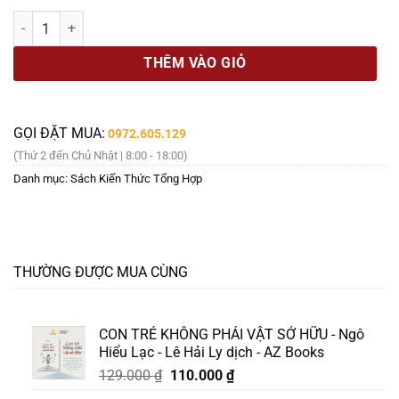
là:
tại
[SÁCH QUỐC GIA] VĂN HÓA TÍNH DỤC Ở VIỆT NAM - Phạm Văn Hưng
269.000 ₫.
là:
229.000 ₫.
THÊM VÀO GIỎ
GỌI ĐẶT MUA:
0972.605.129
(Thứ 2 đến Chủ Nhật | 8:00 - 18:00)
Danh mục:
Sách Kiến Thức Tổng Hợp
THƯỜNG ĐƯỢC MUA CÙNG
CON TRẺ KHÔNG PHẢI VẬT SỞ HỮU - Ngô
Hiểu Lạc - Lê Hải Ly dịch - AZ Books
Giá
Giá
129.000
₫
110.000
₫
gốc
hiện