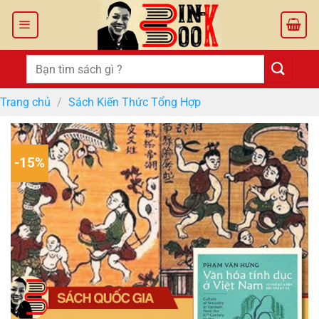
Bỏ
qua
nội
dung
Tìm
kiếm:
Trang chủ
/
Sách Kiến Thức Tổng Hợp
-15%