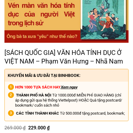
[SÁCH QUỐC GIA] VĂN HÓA TÍNH DỤC Ở
VIỆT NAM – Phạm Văn Hưng – Nhã Nam
KHUYẾN MÃI & ƯU ĐÃI TẠI BINHBOOK:
HƠN 1000 TỰA SÁCH HAY
Xem ngay
THÀNH PHỐ HÀ NỘI
Từ 1000.000đ MIỄN PHÍ GIAO HÀNG (chỉ
áp dụng gửi qua hệ thống Viettelpost) HOẶC Quà tặng postcard/
bookmark/ cuốn sách nhỏ
CÁC TỈNH THÀNH KHÁC
Từ 500.000đ tặng postcard, bookmark;
Giá
Giá
269.000
₫
229.000
₫
gốc
hiện