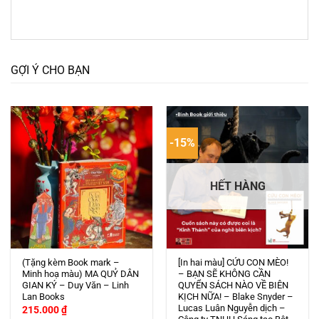
GỢI Ý CHO BẠN
-15%
HẾT HÀNG
(Tặng kèm Book mark –
[In hai màu] CỨU CON MÈO!
Minh hoạ màu) MA QUỶ DÂN
– BẠN SẼ KHÔNG CẦN
GIAN KÝ – Duy Văn – Linh
QUYỂN SÁCH NÀO VỀ BIÊN
Lan Books
KỊCH NỮA! – Blake Snyder –
Lucas Luân Nguyễn dịch –
215.000
₫