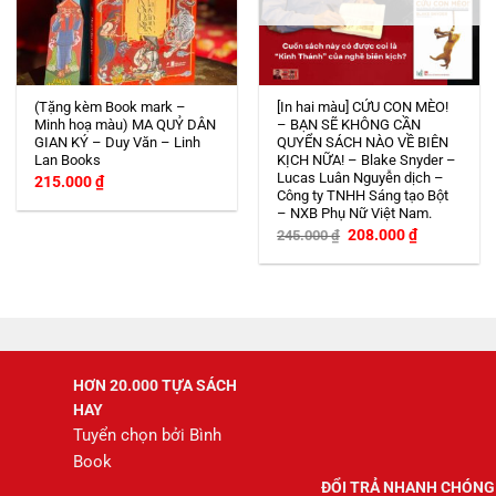
(Tặng kèm Book mark –
[In hai màu] CỨU CON MÈO!
Minh hoạ màu) MA QUỶ DÂN
– BẠN SẼ KHÔNG CẦN
GIAN KÝ – Duy Văn – Linh
QUYỂN SÁCH NÀO VỀ BIÊN
Lan Books
KỊCH NỮA! – Blake Snyder –
Lucas Luân Nguyễn dịch –
215.000
₫
Công ty TNHH Sáng tạo Bột
– NXB Phụ Nữ Việt Nam.
Giá
Giá
208.000
₫
245.000
₫
gốc
hiện
là:
tại
245.000 ₫.
là:
208.000 ₫.
HƠN 20.000 TỰA SÁCH
HAY
Tuyển chọn bởi Bình
Book
ĐỔI TRẢ NHANH CHÓNG