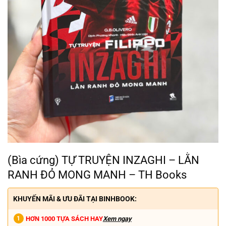
(Bìa cứng) TỰ TRUYỆN INZAGHI – LẰN
RANH ĐỎ MONG MANH – TH Books
KHUYẾN MÃI & ƯU ĐÃI TẠI BINHBOOK:
HƠN 1000 TỰA SÁCH HAY
Xem ngay