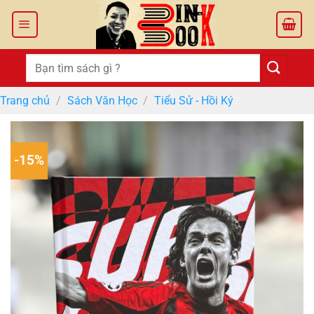
Bỏ
qua
nội
dung
Tìm
kiếm:
Trang chủ
/
Sách Văn Học
/
Tiểu Sử - Hồi Ký
-15%