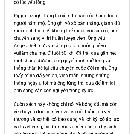
có lúc yếu lòng.
Pippo Inzaghi từng là niềm tự hào của hàng triệu
người hâm mộ. Ông ghi vô số bàn thắng, giành đủ
mọi danh hiệu. Vì không thể rời xa với sân cỏ, ông
chuyển sang vị trí huấn luyện viên. Ông yêu
Angela hết mực và cùng cô tận hưởng niềm
vuilàm cha mẹ. Ở tuổi 50, khi đã trải qua gần hết
một chặng đường, ông quyết định mở lòng và
thẳng thắn kể lại câu chuyện cuộc đời mình. Ông
thấy mình đã yên ổn, viên mãn, nhưng những
tháng ngày u tối mà ông từng trải qua để tìm lại
ánh sáng vẫn còn nguyên trong ký ức.
Cuốn sách này không chỉ nói về bóng đá, mà còn
về chuyện đời: có niềm vui và nỗi buồn, có yêu
thương và sợ hãi, có bao dung và ích kỷ, có áp lực
và tuyệt vọng, có đam mê và niềm tin, có hy sinh