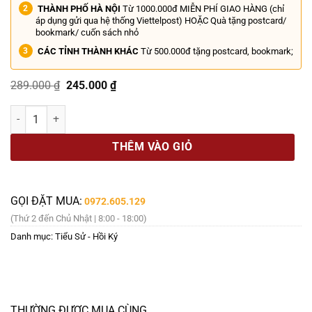
THÀNH PHỐ HÀ NỘI
Từ 1000.000đ MIỄN PHÍ GIAO HÀNG (chỉ
áp dụng gửi qua hệ thống Viettelpost) HOẶC Quà tặng postcard/
bookmark/ cuốn sách nhỏ
CÁC TỈNH THÀNH KHÁC
Từ 500.000đ tặng postcard, bookmark;
Giá
Giá
289.000
₫
245.000
₫
gốc
hiện
là:
tại
(Bìa cứng) TỰ TRUYỆN INZAGHI - LẰN RANH ĐỎ MONG MANH - TH B
289.000 ₫.
là:
245.000 ₫.
THÊM VÀO GIỎ
GỌI ĐẶT MUA:
0972.605.129
(Thứ 2 đến Chủ Nhật | 8:00 - 18:00)
Danh mục:
Tiểu Sử - Hồi Ký
THƯỜNG ĐƯỢC MUA CÙNG