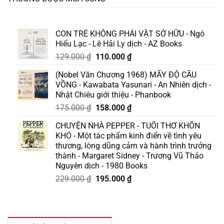
CON TRẺ KHÔNG PHẢI VẬT SỞ HỮU - Ngô
Hiểu Lạc - Lê Hải Ly dịch - AZ Books
Giá
Giá
129.000
₫
110.000
₫
gốc
hiện
(Nobel Văn Chương 1968) MẤY ĐỘ CẦU
là:
tại
VỒNG - Kawabata Yasunari - An Nhiên dịch -
129.000 ₫.
là:
Nhật Chiêu giới thiệu - Phanbook
110.000 ₫.
Giá
Giá
175.000
₫
158.000
₫
gốc
hiện
CHUYỆN NHÀ PEPPER - TUỔI THƠ KHỐN
là:
tại
KHÓ - Một tác phẩm kinh điển về tình yêu
175.000 ₫.
là:
thương, lòng dũng cảm và hành trình trưởng
158.000 ₫.
thành - Margaret Sidney - Trương Vũ Thảo
Nguyên dịch - 1980 Books
Giá
Giá
229.000
₫
195.000
₫
gốc
hiện
là:
tại
229.000 ₫.
là:
195.000 ₫.