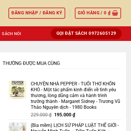
ĐĂNG NHẬP / ĐĂNG KÝ
GIỎ HÀNG /
0
₫
GỌI ĐẶT SÁCH 0972605129
SÁCH NÓI
THƯỜNG ĐƯỢC MUA CÙNG
CHUYỆN NHÀ PEPPER - TUỔI THƠ KHỐN
KHÓ - Một tác phẩm kinh điển về tình yêu
thương, lòng dũng cảm và hành trình
trưởng thành - Margaret Sidney - Trương Vũ
Thảo Nguyên dịch - 1980 Books
Giá
Giá
229.000
₫
195.000
₫
gốc
hiện
(Bìa mềm) LỊCH SỬ PHÁP LUẬT THẾ GIỚI -
là:
tại