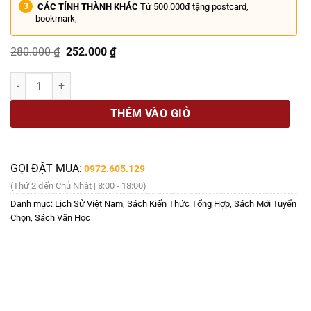
CÁC TỈNH THÀNH KHÁC
Từ 500.000đ tặng postcard,
bookmark;
Giá
Giá
280.000
₫
252.000
₫
gốc
hiện
là:
tại
TỪ TRIỀU ĐÌNH HUẾ ĐẾN CHIẾN KHU VIỆT BẮC – Phạm Khắc Hòe – N
280.000 ₫.
là:
252.000 ₫.
THÊM VÀO GIỎ
GỌI ĐẶT MUA:
0972.605.129
(Thứ 2 đến Chủ Nhật | 8:00 - 18:00)
Danh mục:
Lịch Sử Việt Nam
,
Sách Kiến Thức Tổng Hợp
,
Sách Mới Tuyển
Chọn
,
Sách Văn Học