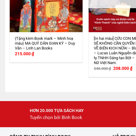
(Tặng kèm Book mark – Minh hoạ
[In hai màu] CỨU CON M
màu) MA QUỶ DÂN GIAN KÝ – Duy
SẼ KHÔNG CẦN QUYỂN
Văn – Linh Lan Books
VỀ BIÊN KỊCH NỮA! – Bl
– Lucas Luân Nguyễn dị
215.000
₫
ty TNHH Sáng tạo Bột –
Nữ Việt Nam.
Giá
G
208.000
₫
245.000
₫
gốc
h
là:
tạ
245.000 ₫.
là
2
HƠN 20.000 TỰA SÁCH HAY
Tuyển chọn bởi Bình Book