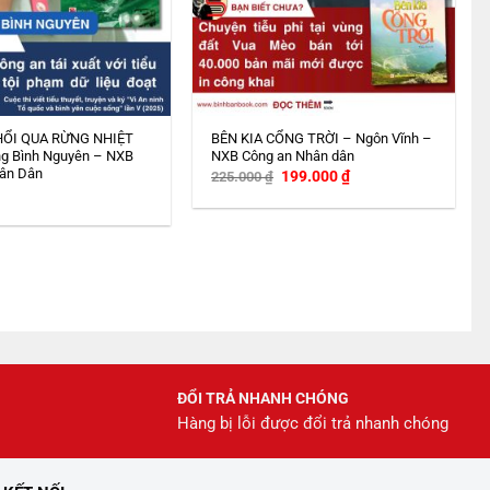
HỔI QUA RỪNG NHIỆT
BÊN KIA CỔNG TRỜI – Ngôn Vĩnh –
g Bình Nguyên – NXB
NXB Công an Nhân dân
ân Dân
Giá
Giá
199.000
₫
225.000
₫
gốc
hiện
là:
tại
225.000 ₫.
là:
199.000 ₫.
ĐỔI TRẢ NHANH CHÓNG
Hàng bị lỗi được đổi trả nhanh chóng