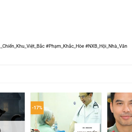
n_Chiến_Khu_Việt_Bắc #Phạm_Khắc_Hòe #NXB_Hội_Nhà_Văn
-17%
G