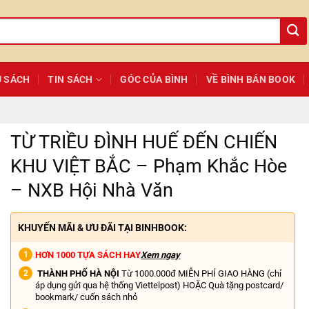
Ủ SÁCH
TIN SÁCH
GÓC CỦA BÌNH
VỀ BÌNH BÁN BOOK
TỪ TRIỀU ĐÌNH HUẾ ĐẾN CHIẾN
KHU VIỆT BẮC – Phạm Khắc Hòe
– NXB Hội Nhà Văn
KHUYẾN MÃI & ƯU ĐÃI TẠI BINHBOOK:
HƠN 1000 TỰA SÁCH HAY
Xem ngay
THÀNH PHỐ HÀ NỘI
Từ 1000.000đ MIỄN PHÍ GIAO HÀNG (chỉ
áp dụng gửi qua hệ thống Viettelpost) HOẶC Quà tặng postcard/
bookmark/ cuốn sách nhỏ