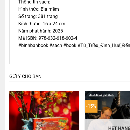
Thông tin sách:
Hình thức: Bìa mềm
Số trang: 381 trang
Kích thước: 16 x 24 cm
Năm phát hành: 2025
Mã ISBN: 978-632-618-602-4
#binhbanbook #sach #book #Từ_Triều_Đình_Huế_Đế
GỢI Ý CHO BẠN
-15%
HẾT HÀN