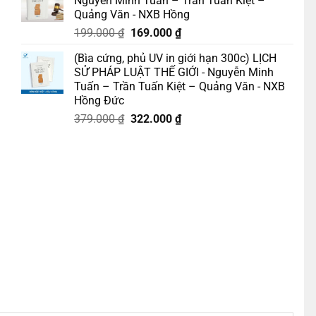
Nguyễn Minh Tuấn – Trần Tuấn Kiệt –
229.000 ₫.
là:
Quảng Văn - NXB Hồng
195.000 ₫.
Giá
Giá
199.000
₫
169.000
₫
gốc
hiện
(Bìa cứng, phủ UV in giới hạn 300c) LỊCH
là:
tại
SỬ PHÁP LUẬT THẾ GIỚI - Nguyễn Minh
199.000 ₫.
là:
XB Hội Nhà Văn số lượng
Tuấn – Trần Tuấn Kiệt – Quảng Văn - NXB
169.000 ₫.
Hồng Đức
Giá
Giá
379.000
₫
322.000
₫
gốc
hiện
là:
tại
379.000 ₫.
là:
322.000 ₫.