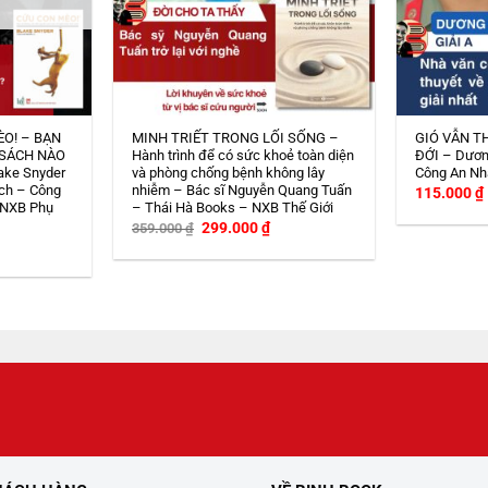
ÈO! – BẠN
MINH TRIẾT TRONG LỐI SỐNG –
GIÓ VẪN T
 SÁCH NÀO
Hành trình để có sức khoẻ toàn diện
ĐỚI – Dươn
ake Snyder
và phòng chống bệnh không lây
Công An Nh
ch – Công
nhiễm – Bác sĩ Nguyễn Quang Tuấn
115.000
₫
 NXB Phụ
– Thái Hà Books – NXB Thế Giới
Giá
Giá
299.000
₫
359.000
₫
gốc
hiện
iá
là:
tại
iện
359.000 ₫.
là:
i
299.000 ₫.
:
08.000 ₫.