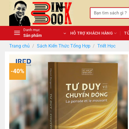
Bỏ
qua
Tìm
kiếm:
nội
dung
Danh mục
HỖ TRỢ KHÁCH HÀNG
T
Sản phẩm
Trang chủ
/
Sách Kiến Thức Tổng Hợp
/
Triết Học
-40%