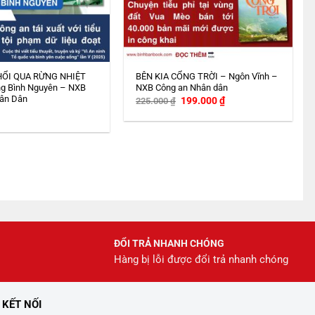
HỔI QUA RỪNG NHIỆT
BÊN KIA CỔNG TRỜI – Ngôn Vĩnh –
g Bình Nguyên – NXB
NXB Công an Nhân dân
ân Dân
Giá
Giá
199.000
₫
225.000
₫
gốc
hiện
là:
tại
225.000 ₫.
là:
199.000 ₫.
ĐỔI TRẢ NHANH CHÓNG
Hàng bị lỗi được đổi trả nhanh chóng
KẾT NỐI