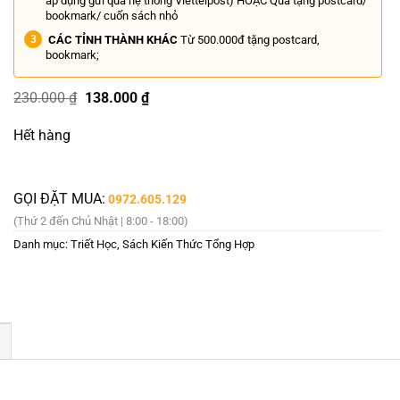
áp dụng gửi qua hệ thống Viettelpost) HOẶC Quà tặng postcard/
bookmark/ cuốn sách nhỏ
CÁC TỈNH THÀNH KHÁC
Từ 500.000đ tặng postcard,
bookmark;
Giá
Giá
230.000
₫
138.000
₫
gốc
hiện
là:
tại
Hết hàng
230.000 ₫.
là:
138.000 ₫.
GỌI ĐẶT MUA:
0972.605.129
(Thứ 2 đến Chủ Nhật | 8:00 - 18:00)
Danh mục:
Triết Học
,
Sách Kiến Thức Tổng Hợp