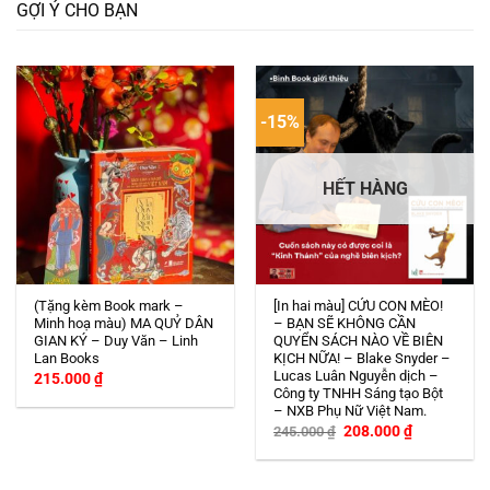
GỢI Ý CHO BẠN
-15%
HẾT HÀNG
(Tặng kèm Book mark –
[In hai màu] CỨU CON MÈO!
Minh hoạ màu) MA QUỶ DÂN
– BẠN SẼ KHÔNG CẦN
GIAN KÝ – Duy Văn – Linh
QUYỂN SÁCH NÀO VỀ BIÊN
Lan Books
KỊCH NỮA! – Blake Snyder –
Lucas Luân Nguyễn dịch –
215.000
₫
Công ty TNHH Sáng tạo Bột
– NXB Phụ Nữ Việt Nam.
Giá
Giá
208.000
₫
245.000
₫
gốc
hiện
là:
tại
245.000 ₫.
là:
208.000 ₫.