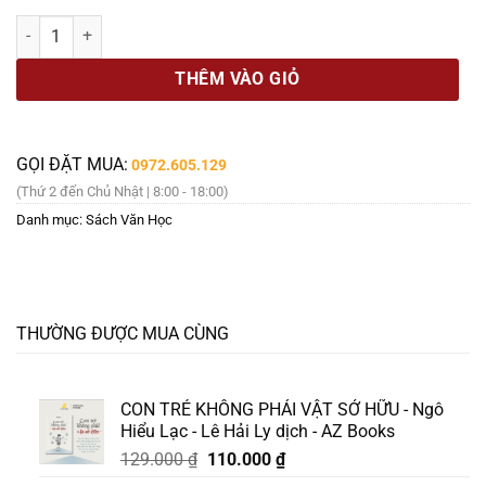
448.000 ₫.
[Giải cứu sách hay, xả kho chống ế 45%] [Bìa mềm - Trọn bộ 3 tập v
THÊM VÀO GIỎ
GỌI ĐẶT MUA:
0972.605.129
(Thứ 2 đến Chủ Nhật | 8:00 - 18:00)
Danh mục:
Sách Văn Học
THƯỜNG ĐƯỢC MUA CÙNG
CON TRẺ KHÔNG PHẢI VẬT SỞ HỮU - Ngô
Hiểu Lạc - Lê Hải Ly dịch - AZ Books
Giá
Giá
129.000
₫
110.000
₫
gốc
hiện