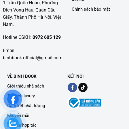
1 Trần Quốc Hoàn, Phường
Chính sách bảo mật
Dịch Vọng Hậu, Quận Cầu
Giấy, Thành Phố Hà Nội, Việt
Nam.
Hotline CSKH:
0972 605 129
Email:
binhbook.official@gmail.com
VỀ BINH BOOK
KẾT NỐI
Giới thiệu nhà sách
Tủ sách luxury
Cam kết chất lượng
Khuyến mãi
Liên hệ hợp tác