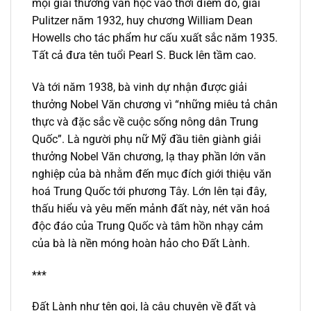
mọi giải thưởng văn học vào thời điểm đó, giải
Pulitzer năm 1932, huy chương William Dean
Howells cho tác phẩm hư cấu xuất sắc năm 1935.
Tất cả đưa tên tuổi Pearl S. Buck lên tầm cao.
Và tới năm 1938, bà vinh dự nhận được giải
thưởng Nobel Văn chương vì “những miêu tả chân
thực và đặc sắc về cuộc sống nông dân Trung
Quốc”. Là người phụ nữ Mỹ đầu tiên giành giải
thưởng Nobel Văn chương, lạ thay phần lớn văn
nghiệp của bà nhằm đến mục đích giới thiệu văn
hoá Trung Quốc tới phương Tây. Lớn lên tại đây,
thấu hiểu và yêu mến mảnh đất này, nét văn hoá
độc đáo của Trung Quốc và tâm hồn nhạy cảm
của bà là nền móng hoàn hảo cho Đất Lành.
***
Đất Lành như tên gọi, là câu chuyện về đất và