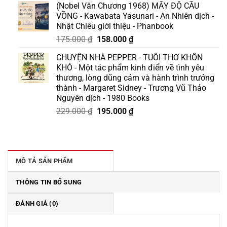
(Nobel Văn Chương 1968) MẤY ĐỘ CẦU
là:
tại
VỒNG - Kawabata Yasunari - An Nhiên dịch -
129.000 ₫.
là:
Nhật Chiêu giới thiệu - Phanbook
110.000 ₫.
Giá
Giá
175.000
₫
158.000
₫
gốc
hiện
CHUYỆN NHÀ PEPPER - TUỔI THƠ KHỐN
là:
tại
KHÓ - Một tác phẩm kinh điển về tình yêu
175.000 ₫.
là:
thương, lòng dũng cảm và hành trình trưởng
158.000 ₫.
thành - Margaret Sidney - Trương Vũ Thảo
Nguyên dịch - 1980 Books
Giá
Giá
229.000
₫
195.000
₫
gốc
hiện
là:
tại
229.000 ₫.
là:
195.000 ₫.
MÔ TẢ SẢN PHẨM
THÔNG TIN BỔ SUNG
ĐÁNH GIÁ (0)