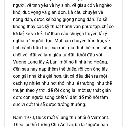
người, về tình yêu và hy sinh, về giàu có và nghèo
khổ, dục vọng và giản đơn. Là câu chuyện về
nông dân, được kể bằng giọng nông dân. Ta sẽ
không thấy các kỹ thuật hành văn phức tạp, chỉ có
lời kể, kể và kể. Tự thân câu chuyện truyền tải ý
nghĩa tới người đọc. Một câu chuyện trần trụi, về
tình cảnh trần trụi, của một gia đình bé mọn, sống
chết với đất và làm giàu từ đất. Khởi đầu với
Vương Long lấy A Lan, một nô tì nhà họ Hoàng,
đến sau này nạp thêm thê thiếp, rồi con ông lấy
con gái nhà khá giả hơn, tất cả đều diễn ra một
cách tự nhiên như hơi thở, như lẽ thường, như thể
thuận theo ý trời, để rồi đọng lại một sự thật giản
đơn: con người sống chết vì đất, đổ mồ hôi tâm
sức vì đất thì sẽ được tưởng thưởng.
Năm 1973, Buck mất vì ung thư phổi ở Vermont.
Theo lời thủ tướng Chu Ân Lai, bà là “người bạn