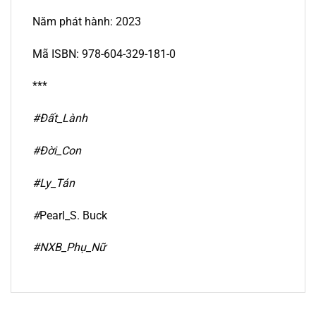
Năm phát hành: 2023
Mã ISBN: 978-604-329-181-0
***
#Đất_Lành
#Đời_Con
#Ly_Tán
#
Pearl_S. Buck
#NXB_Phụ_Nữ