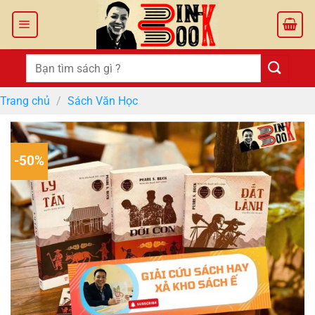
Bỏ
qua
nội
dung
Tìm
kiếm:
Trang chủ
/
Sách Văn Học
-50%