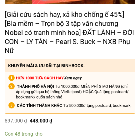
[Giải cứu sách hay, xả kho chống ế 45%]
[Bìa mềm – Trọn bộ 3 tập văn chương
Nobel có tranh minh hoạ] ĐẤT LÀNH – ĐỜI
CON – LY TÁN – Pearl S. Buck – NXB Phụ
Nữ
KHUYẾN MÃI & ƯU ĐÃI TẠI BINHBOOK:
HƠN 1000 TỰA SÁCH HAY
Xem ngay
THÀNH PHỐ HÀ NỘI
Từ 1000.000đ MIỄN PHÍ GIAO HÀNG (chỉ
áp dụng gửi qua hệ thống Viettelpost) HOẶC Quà tặng postcard/
bookmark/ cuốn sách nhỏ
CÁC TỈNH THÀNH KHÁC
Từ 500.000đ tặng postcard, bookmark;
Giá
Giá
897.000
₫
448.000
₫
gốc
hiện
là:
tại
Còn 48 trong kho
897.000 ₫.
là: