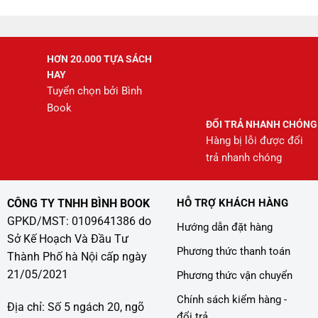
HƠN 20.000 TỰA SÁCH
HAY
Tuyển chọn bởi Bình
Book
ĐỔI TRẢ NHANH CHÓNG
Hàng bị lỗi được đổi
trả nhanh chóng
CÔNG TY TNHH BÌNH BOOK
HỖ TRỢ KHÁCH HÀNG
GPKD/MST: 0109641386 do
Hướng dẫn đặt hàng
Sở Kế Hoạch Và Đầu Tư
Phương thức thanh toán
Thành Phố hà Nội cấp ngày
21/05/2021
Phương thức vận chuyển
Chính sách kiểm hàng -
Địa chỉ: Số 5 ngách 20, ngõ
đổi trả