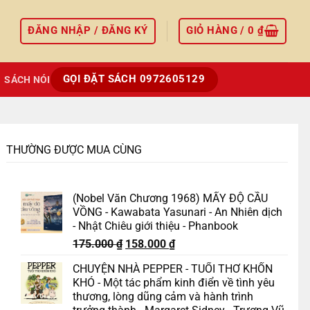
ĐĂNG NHẬP / ĐĂNG KÝ
GIỎ HÀNG /
0
₫
GỌI ĐẶT SÁCH 0972605129
SÁCH NÓI
THƯỜNG ĐƯỢC MUA CÙNG
(Nobel Văn Chương 1968) MẤY ĐỘ CẦU
VỒNG - Kawabata Yasunari - An Nhiên dịch
- Nhật Chiêu giới thiệu - Phanbook
Giá
Giá
175.000
₫
158.000
₫
gốc
hiện
CHUYỆN NHÀ PEPPER - TUỔI THƠ KHỐN
là:
tại
KHÓ - Một tác phẩm kinh điển về tình yêu
175.000 ₫.
là:
thương, lòng dũng cảm và hành trình
158.000 ₫.