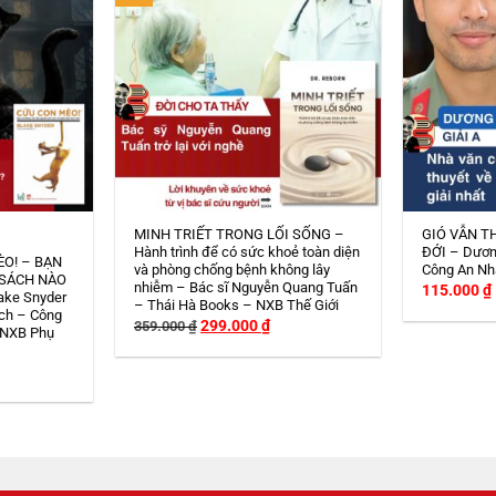
MINH TRIẾT TRONG LỐI SỐNG –
GIÓ VẪN T
Hành trình để có sức khoẻ toàn diện
ĐỚI – Dươn
ÈO! – BẠN
và phòng chống bệnh không lây
Công An Nh
 SÁCH NÀO
nhiễm – Bác sĩ Nguyễn Quang Tuấn
115.000
₫
ake Snyder
– Thái Hà Books – NXB Thế Giới
ch – Công
Giá
Giá
299.000
₫
359.000
₫
 NXB Phụ
gốc
hiện
là:
tại
á
359.000 ₫.
là:
ện
299.000 ₫.
8.000 ₫.