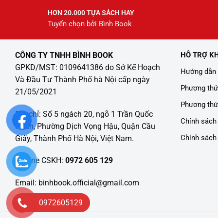
HƠN 20.000 TỰA SÁCH HAY
Tuyển chọn bởi Bình Book
CÔNG TY TNHH BÌNH BOOK
HỖ TRỢ K
GPKD/MST: 0109641386 do Sở Kế Hoạch
Hướng dẫn 
Và Đầu Tư Thành Phố hà Nội cấp ngày
Phương thứ
21/05/2021
Phương thứ
Địa chỉ: Số 5 ngách 20, ngõ 1 Trần Quốc
Chính sách 
Hoàn, Phường Dịch Vọng Hậu, Quận Cầu
Chính sách
Giấy, Thành Phố Hà Nội, Việt Nam.
Hotline CSKH:
0972 605 129
Email: binhbook.official@gmail.com
0972605129