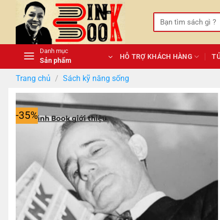
Bỏ
qua
Tìm
kiếm:
nội
dung
Danh mục
HỖ TRỢ KHÁCH HÀNG
T
Sản phẩm
Trang chủ
/
Sách kỹ năng sống
-35%