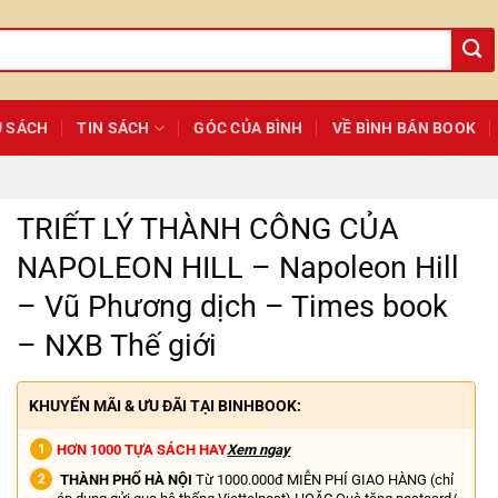
Ủ SÁCH
TIN SÁCH
GÓC CỦA BÌNH
VỀ BÌNH BÁN BOOK
TRIẾT LÝ THÀNH CÔNG CỦA
NAPOLEON HILL – Napoleon Hill
– Vũ Phương dịch – Times book
– NXB Thế giới
KHUYẾN MÃI & ƯU ĐÃI TẠI BINHBOOK:
HƠN 1000 TỰA SÁCH HAY
Xem ngay
THÀNH PHỐ HÀ NỘI
Từ 1000.000đ MIỄN PHÍ GIAO HÀNG (chỉ