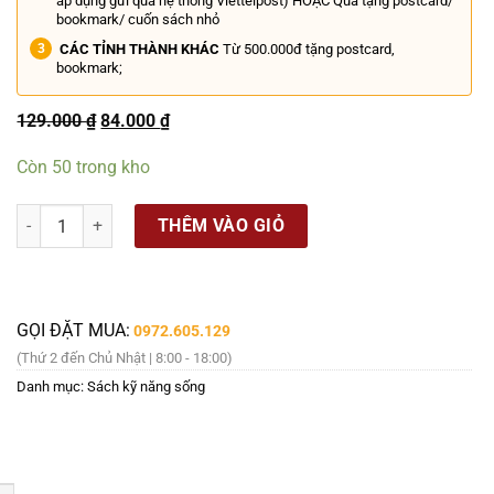
áp dụng gửi qua hệ thống Viettelpost) HOẶC Quà tặng postcard/
bookmark/ cuốn sách nhỏ
CÁC TỈNH THÀNH KHÁC
Từ 500.000đ tặng postcard,
bookmark;
Giá
Giá
129.000
₫
84.000
₫
gốc
hiện
là:
tại
Còn 50 trong kho
129.000 ₫.
là:
84.000 ₫.
TRIẾT LÝ THÀNH CÔNG CỦA NAPOLEON HILL – Napoleon Hill – Vũ Ph
THÊM VÀO GIỎ
GỌI ĐẶT MUA:
0972.605.129
(Thứ 2 đến Chủ Nhật | 8:00 - 18:00)
Danh mục:
Sách kỹ năng sống