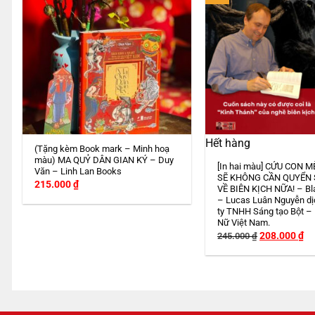
Hết hàng
(Tặng kèm Book mark – Minh hoạ
màu) MA QUỶ DÂN GIAN KÝ – Duy
[In hai màu] CỨU CON M
Văn – Linh Lan Books
SẼ KHÔNG CẦN QUYỂN
215.000
₫
VỀ BIÊN KỊCH NỮA! – Bl
– Lucas Luân Nguyễn dị
ty TNHH Sáng tạo Bột –
Nữ Việt Nam.
Giá
Gi
208.000
₫
245.000
₫
gốc
hi
là:
tại
245.000 ₫.
là:
20