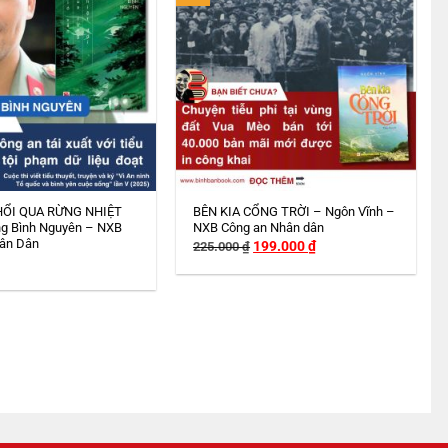
HỔI QUA RỪNG NHIỆT
BÊN KIA CỔNG TRỜI – Ngôn Vĩnh –
g Bình Nguyên – NXB
NXB Công an Nhân dân
ân Dân
Giá
Giá
199.000
₫
225.000
₫
gốc
hiện
là:
tại
225.000 ₫.
là:
199.000 ₫.