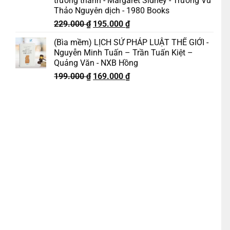
trưởng thành - Margaret Sidney - Trương Vũ
Thảo Nguyên dịch - 1980 Books
Giá
Giá
229.000
₫
195.000
₫
gốc
hiện
(Bìa mềm) LỊCH SỬ PHÁP LUẬT THẾ GIỚI -
là:
tại
Nguyễn Minh Tuấn – Trần Tuấn Kiệt –
229.000 ₫.
là:
Quảng Văn - NXB Hồng
195.000 ₫.
Giá
Giá
199.000
₫
169.000
₫
gốc
hiện
là:
tại
ương dịch – Times book – NXB Thế giới số lượng
199.000 ₫.
là:
169.000 ₫.