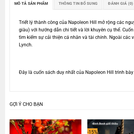
MÔ TẢ SẢN PHẨM
THÔNG TIN BỔ SUNG
ĐÁNH GIÁ (0)
Triết lý thành công của Napoleon Hill mở rộng các ngu
giàu) với hướng dẫn chi tiết và lời khuyên cụ thể. Cuố
tìm kiếm sự cải thiện cá nhân và tài chính. Ngoài các 
Lynch.
Đây là cuốn sách duy nhất của Napoleon Hill trình bày
GỢI Ý CHO BẠN
-15%