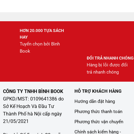
245.000 ₫.
là:
208.000 ₫.
HƠN 20.000 TỰA SÁCH
HAY
Tuyển chọn bởi Bình
Book
ĐỔI TRẢ NHANH CHÓNG
Hàng bị lỗi được đổi
trả nhanh chóng
CÔNG TY TNHH BÌNH BOOK
HỖ TRỢ KHÁCH HÀNG
GPKD/MST: 0109641386 do
Hướng dẫn đặt hàng
Sở Kế Hoạch Và Đầu Tư
Phương thức thanh toán
Thành Phố hà Nội cấp ngày
21/05/2021
Phương thức vận chuyển
Chính sách kiểm hàng -