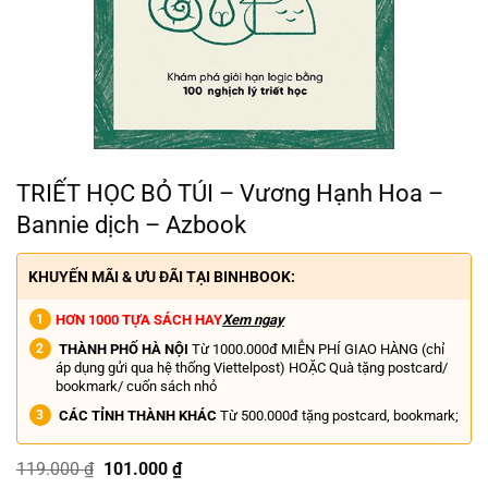
TRIẾT HỌC BỎ TÚI – Vương Hạnh Hoa –
Bannie dịch – Azbook
KHUYẾN MÃI & ƯU ĐÃI TẠI BINHBOOK:
HƠN 1000 TỰA SÁCH HAY
Xem ngay
THÀNH PHỐ HÀ NỘI
Từ 1000.000đ MIỄN PHÍ GIAO HÀNG (chỉ
áp dụng gửi qua hệ thống Viettelpost) HOẶC Quà tặng postcard/
bookmark/ cuốn sách nhỏ
CÁC TỈNH THÀNH KHÁC
Từ 500.000đ tặng postcard, bookmark;
Giá
Giá
119.000
₫
101.000
₫
gốc
hiện