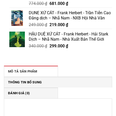
Giá
Giá
774.000
₫
681.000
₫
gốc
hiện
DUNE XỨ CÁT - Frank Herbert - Trần Tiễn Cao
là:
tại
Đăng dịch – Nhã Nam - NXB Hội Nhà Văn
774.000 ₫.
là:
Giá
Giá
249.000
₫
219.000
₫
681.000 ₫.
gốc
hiện
HẬU DUỆ XỨ CÁT - Frank Herbert - Hải Stark
là:
tại
Dịch – Nhã Nam - Nhà Xuất Bản Thế Giới
249.000 ₫.
là:
Giá
Giá
340.000
₫
299.000
₫
219.000 ₫.
gốc
hiện
là:
tại
340.000 ₫.
là:
299.000 ₫.
MÔ TẢ SẢN PHẨM
THÔNG TIN BỔ SUNG
ĐÁNH GIÁ (0)