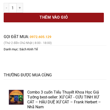
là:
tại
TRIẾT HỌC BỎ TÚI – Vương Hạnh Hoa – Bannie dịch – Azbook số lư
119.000 ₫.
là:
101.000 ₫.
THÊM VÀO GIỎ
GỌI ĐẶT MUA:
0972.605.129
(Thứ 2 đến Chủ Nhật | 8:00 - 18:00)
Danh mục:
Sách Kinh Tế
THƯỜNG ĐƯỢC MUA CÙNG
Combo 3 cuốn Tiểu Thuyết Khoa Học Giả
Tưởng best-seller: XỨ CÁT - CỨU TINH XỨ
CÁT – HẬU DUỆ XỨ CÁT – Frank Herbert –
Nhã Nam