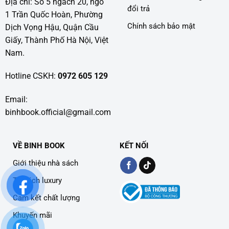
Địa chỉ: Số 5 ngách 20, ngõ
đổi trả
1 Trần Quốc Hoàn, Phường
Chính sách bảo mật
Dịch Vọng Hậu, Quận Cầu
Giấy, Thành Phố Hà Nội, Việt
Nam.
Hotline CSKH:
0972 605 129
Email:
binhbook.official@gmail.com
VỀ BINH BOOK
KẾT NỐI
Giới thiệu nhà sách
Tủ sách luxury
Cam kết chất lượng
Khuyến mãi