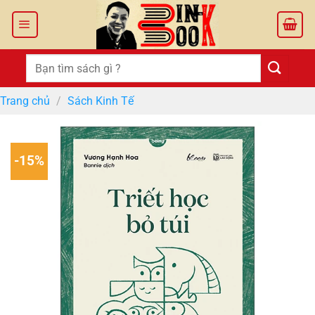
Bỏ
qua
nội
dung
Tìm
kiếm:
Trang chủ
/
Sách Kinh Tế
-15%