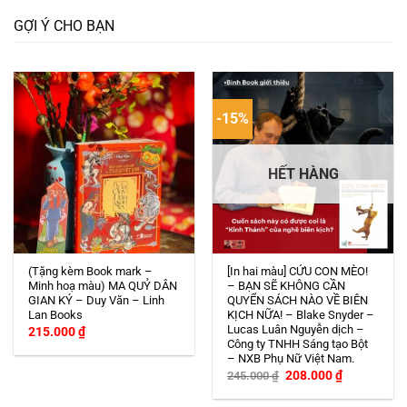
GỢI Ý CHO BẠN
-15%
HẾT HÀNG
(Tặng kèm Book mark –
[In hai màu] CỨU CON MÈO!
Minh hoạ màu) MA QUỶ DÂN
– BẠN SẼ KHÔNG CẦN
GIAN KÝ – Duy Văn – Linh
QUYỂN SÁCH NÀO VỀ BIÊN
Lan Books
KỊCH NỮA! – Blake Snyder –
Lucas Luân Nguyễn dịch –
215.000
₫
Công ty TNHH Sáng tạo Bột
– NXB Phụ Nữ Việt Nam.
Giá
Giá
208.000
₫
245.000
₫
gốc
hiện
là:
tại