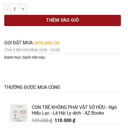
là:
tại
[Sách Quốc gia 2025] Trên Đỉnh Giời - Y Ban – Tao Đàn số lượng
180.000 ₫.
là:
168.000 ₫.
THÊM VÀO GIỎ
GỌI ĐẶT MUA:
0972.605.129
(Thứ 2 đến Chủ Nhật | 8:00 - 18:00)
Danh mục:
Sách Văn Học
THƯỜNG ĐƯỢC MUA CÙNG
CON TRẺ KHÔNG PHẢI VẬT SỞ HỮU - Ngô
Hiểu Lạc - Lê Hải Ly dịch - AZ Books
Giá
Giá
129.000
₫
110.000
₫
gốc
hiện