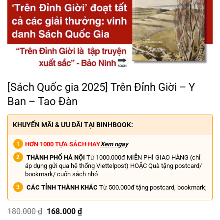
[Sách Quốc gia 2025] Trên Đỉnh Giời – Y
Ban – Tao Đàn
KHUYẾN MÃI & ƯU ĐÃI TẠI BINHBOOK:
HƠN 1000 TỰA SÁCH HAY
Xem ngay
THÀNH PHỐ HÀ NỘI
Từ 1000.000đ MIỄN PHÍ GIAO HÀNG (chỉ
áp dụng gửi qua hệ thống Viettelpost) HOẶC Quà tặng postcard/
bookmark/ cuốn sách nhỏ
CÁC TỈNH THÀNH KHÁC
Từ 500.000đ tặng postcard, bookmark;
Giá
Giá
180.000
₫
168.000
₫
gốc
hiện