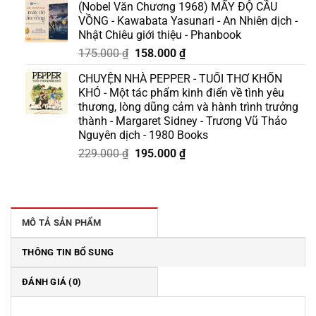
(Nobel Văn Chương 1968) MẤY ĐỘ CẦU
là:
tại
VỒNG - Kawabata Yasunari - An Nhiên dịch -
129.000 ₫.
là:
Nhật Chiêu giới thiệu - Phanbook
110.000 ₫.
Giá
Giá
175.000
₫
158.000
₫
gốc
hiện
CHUYỆN NHÀ PEPPER - TUỔI THƠ KHỐN
là:
tại
KHÓ - Một tác phẩm kinh điển về tình yêu
175.000 ₫.
là:
thương, lòng dũng cảm và hành trình trưởng
158.000 ₫.
thành - Margaret Sidney - Trương Vũ Thảo
Nguyên dịch - 1980 Books
Giá
Giá
229.000
₫
195.000
₫
gốc
hiện
là:
tại
229.000 ₫.
là:
195.000 ₫.
MÔ TẢ SẢN PHẨM
THÔNG TIN BỔ SUNG
ĐÁNH GIÁ (0)