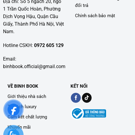
Địa chỉ: Số 5 ngách 20, ngõ
đổi trả
1 Trần Quốc Hoàn, Phường
Chính sách bảo mật
Dịch Vọng Hậu, Quận Cầu
Giấy, Thành Phố Hà Nội, Việt
Nam.
Hotline CSKH:
0972 605 129
Email:
binhbook.official@gmail.com
VỀ BINH BOOK
KẾT NỐI
Giới thiệu nhà sách
Tủ sách luxury
Cam kết chất lượng
Khuyến mãi