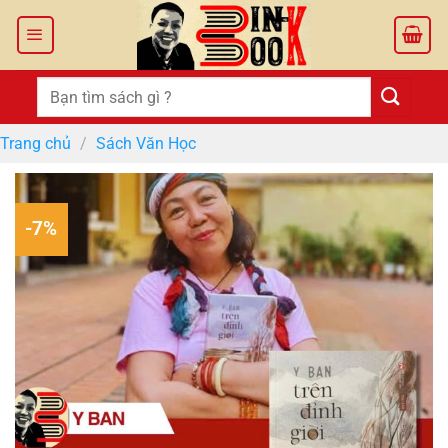
Bỏ
qua
nội
dung
Tìm
kiếm:
Trang chủ
/
Sách Văn Học
-7%