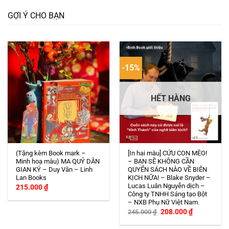
GỢI Ý CHO BẠN
-15%
HẾT HÀNG
(Tặng kèm Book mark –
[In hai màu] CỨU CON MÈO!
Minh hoạ màu) MA QUỶ DÂN
– BẠN SẼ KHÔNG CẦN
GIAN KÝ – Duy Văn – Linh
QUYỂN SÁCH NÀO VỀ BIÊN
Lan Books
KỊCH NỮA! – Blake Snyder –
Lucas Luân Nguyễn dịch –
215.000
₫
Công ty TNHH Sáng tạo Bột
– NXB Phụ Nữ Việt Nam.
Giá
Giá
208.000
₫
245.000
₫
gốc
hiện
là:
tại