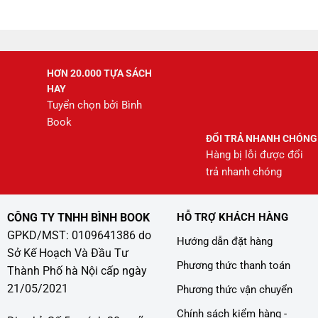
245.000 ₫.
là:
208.000 ₫.
HƠN 20.000 TỰA SÁCH
HAY
Tuyển chọn bởi Bình
Book
ĐỔI TRẢ NHANH CHÓNG
Hàng bị lỗi được đổi
trả nhanh chóng
CÔNG TY TNHH BÌNH BOOK
HỖ TRỢ KHÁCH HÀNG
GPKD/MST: 0109641386 do
Hướng dẫn đặt hàng
Sở Kế Hoạch Và Đầu Tư
Phương thức thanh toán
Thành Phố hà Nội cấp ngày
21/05/2021
Phương thức vận chuyển
Chính sách kiểm hàng -