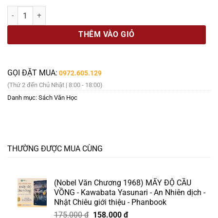
là:
tại
TRĂM NĂM HÌNH XĂM - David McComb - Nguyễn Minh dịch - Đông A 
350.000 ₫.
là:
298.000 ₫.
THÊM VÀO GIỎ
GỌI ĐẶT MUA:
0972.605.129
(Thứ 2 đến Chủ Nhật | 8:00 - 18:00)
Danh mục:
Sách Văn Học
THƯỜNG ĐƯỢC MUA CÙNG
(Nobel Văn Chương 1968) MẤY ĐỘ CẦU
VỒNG - Kawabata Yasunari - An Nhiên dịch -
Nhật Chiêu giới thiệu - Phanbook
Giá
Giá
175.000
₫
158.000
₫