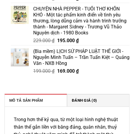
gốc
hiện
CHUYỆN NHÀ PEPPER - TUỔI THƠ KHỐN
là:
tại
KHÓ - Một tác phẩm kinh điển về tình yêu
175.000 ₫.
là:
thương, lòng dũng cảm và hành trình trưởng
158.000 ₫.
thành - Margaret Sidney - Trương Vũ Thảo
Nguyên dịch - 1980 Books
Giá
Giá
229.000
₫
195.000
₫
gốc
hiện
(Bìa mềm) LỊCH SỬ PHÁP LUẬT THẾ GIỚI -
là:
tại
Nguyễn Minh Tuấn – Trần Tuấn Kiệt – Quảng
229.000 ₫.
là:
Văn - NXB Hồng
195.000 ₫.
Giá
Giá
199.000
₫
169.000
₫
gốc
hiện
là:
tại
199.000 ₫.
là:
169.000 ₫.
MÔ TẢ SẢN PHẨM
ĐÁNH GIÁ (0)
Trong hơn thế kỷ qua, từ một loại hình nghệ thuật
thân thể gắn liền với băng đảng, quân nhân, thuỷ