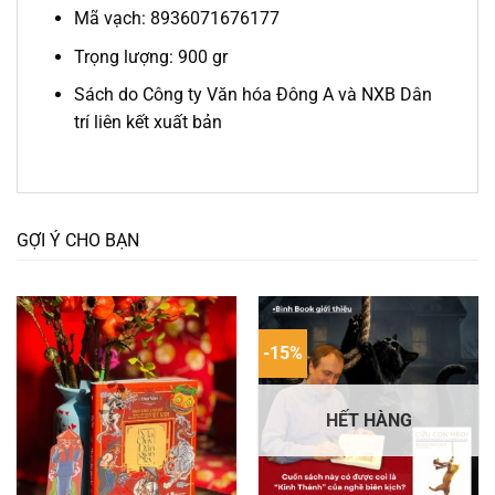
Mã vạch: 8936071676177
Trọng lượng: 900 gr
Sách do Công ty Văn hóa Đông A và NXB Dân
trí liên kết xuất bản
GỢI Ý CHO BẠN
-15%
HẾT HÀNG