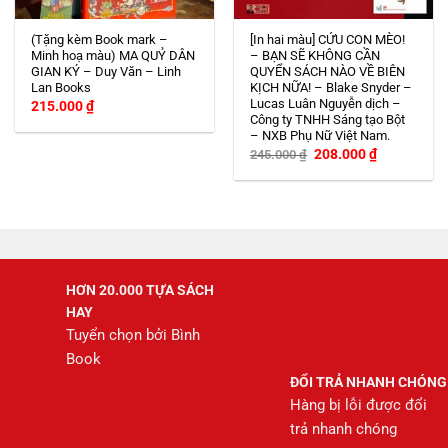
(Tặng kèm Book mark –
[In hai màu] CỨU CON MÈO!
Minh hoạ màu) MA QUỶ DÂN
– BẠN SẼ KHÔNG CẦN
GIAN KÝ – Duy Văn – Linh
QUYỂN SÁCH NÀO VỀ BIÊN
Lan Books
KỊCH NỮA! – Blake Snyder –
Lucas Luân Nguyễn dịch –
215.000
₫
Công ty TNHH Sáng tạo Bột
– NXB Phụ Nữ Việt Nam.
Giá
Giá
208.000
₫
245.000
₫
gốc
hiện
là:
tại
245.000 ₫.
là:
208.000 ₫.
HƠN 20.000 TỰA SÁCH
HAY
Tuyển chọn bởi Bình
Book
ĐỔI TRẢ NHANH CHÓNG
Hàng bị lỗi được đổi
trả nhanh chóng