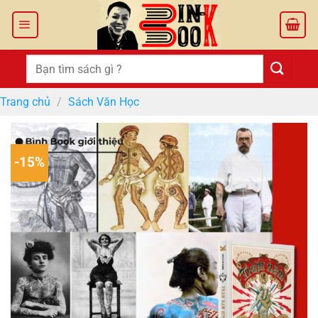
Bỏ
qua
nội
dung
Tìm
kiếm:
Trang chủ
/
Sách Văn Học
-15%