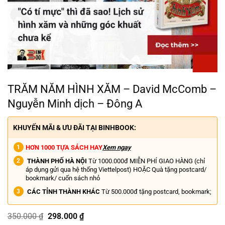
TRĂM NĂM HÌNH XĂM – David McComb –
Nguyễn Minh dịch – Đông A
KHUYẾN MÃI & ƯU ĐÃI TẠI BINHBOOK:
HƠN 1000 TỰA SÁCH HAY
Xem ngay
THÀNH PHỐ HÀ NỘI
Từ 1000.000đ MIỄN PHÍ GIAO HÀNG (chỉ
áp dụng gửi qua hệ thống Viettelpost) HOẶC Quà tặng postcard/
bookmark/ cuốn sách nhỏ
CÁC TỈNH THÀNH KHÁC
Từ 500.000đ tặng postcard, bookmark;
Giá
Giá
350.000
₫
298.000
₫
gốc
hiện