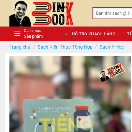
Bỏ
qua
Tìm
kiếm:
nội
dung
Danh mục
HỖ TRỢ KHÁCH HÀNG
T
Sản phẩm
Trang chủ
/
Sách Kiến Thức Tổng Hợp
/
Sách Y Học