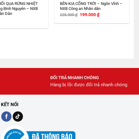
HỔI QUA RỪNG NHIỆT
BÊN KIA CỔNG TRỜI – Ngôn Vĩnh –
g Bình Nguyên – NXB
NXB Công an Nhân dân
ân Dân
Giá
Giá
199.000
₫
225.000
₫
gốc
hiện
là:
tại
225.000 ₫.
là:
199.000 ₫.
ĐỔI TRẢ NHANH CHÓNG
Hàng bị lỗi được đổi trả nhanh chóng
KẾT NỐI