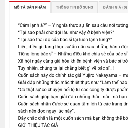
MÔ TẢ SẢN PHẨM
THÔNG TIN BỔ SUNG
ĐÁNH GIÁ (0)
“Cảm lạnh à?” – Ý nghĩa thực sự ẩn sau câu nói tưởng
“Tại sao phải chờ đợi lâu như vậy ở bệnh viện?”
“Tại sao thái độ của bác sĩ lại luôn lạnh lùng?”
Liệu, điều gì đang thực sự ẩn dấu sau những hành độ
Tiếng lòng bác sĩ – Những điều khó chia sẻ của bác
Xã hội ngày càng già hóa khiến bệnh viện và bác sĩ trở
Tuy nhiên, chúng ta lại chẳng biết gì về bác sĩ…!
Cuốn sách này do chính tác giả Yujiro Nakayama – một
Giải đáp những thắc mắc thiết thực như “Làm thế nào
“Có thật sự có chuyện hối lộ từ các công ty dược phẩm?
Cuốn sách giúp bạn giải đáp những thắc mắc mà bạn k
Cuốn sách nhận được sự quan tâm lớn từ các trang tin
sách nên đọc ngay lúc này”.
Đây chắc chắn là một cuốn sách mà bạn không thể bỏ
GIỚI THIỆU TÁC GIẢ