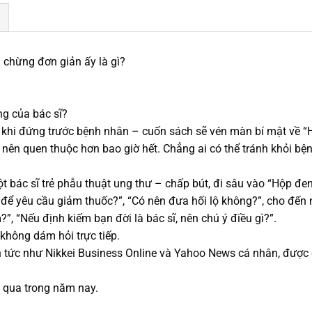
 chừng đơn giản ấy là gì?
ng của bác sĩ?
 sĩ khi đứng trước bệnh nhân – cuốn sách sẽ vén màn bí mật v
 nên quen thuộc hơn bao giờ hết. Chẳng ai có thể tránh khỏi bện
 bác sĩ trẻ phẫu thuật ung thư – chấp bút, đi sâu vào “Hộp đ
 để yêu cầu giảm thuốc?”, “Có nên đưa hối lộ không?”, cho đến
”, “Nếu định kiếm bạn đời là bác sĩ, nên chú ý điều gì?”.
hông dám hỏi trực tiếp.
 tức như Nikkei Business Online và Yahoo News cá nhân, được c
 qua trong năm nay.