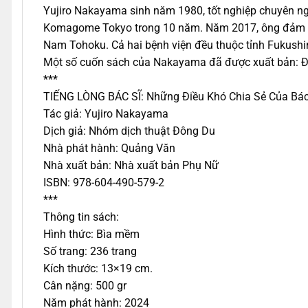
Yujiro Nakayama sinh năm 1980, tốt nghiệp chuyên ng
Komagome Tokyo trong 10 năm. Năm 2017, ông đảm nhi
Nam Tohoku. Cả hai bệnh viện đều thuộc tỉnh Fukush
Một số cuốn sách của Nakayama đã được xuất bản: Để c
***
TIẾNG LÒNG BÁC SĨ: Những Điều Khó Chia Sẻ Của Bác
Tác giả: Yujiro Nakayama
Dịch giả: Nhóm dịch thuật Đông Du
Nhà phát hành: Quảng Văn
Nhà xuất bản: Nhà xuất bản Phụ Nữ
ISBN: 978-604-490-579-2
***
Thông tin sách:
Hình thức: Bìa mềm
Số trang: 236 trang
Kích thước: 13×19 cm.
Cân nặng: 500 gr
Năm phát hành: 2024