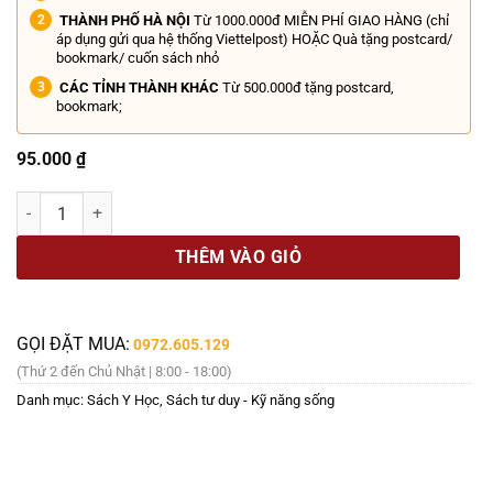
THÀNH PHỐ HÀ NỘI
Từ 1000.000đ MIỄN PHÍ GIAO HÀNG (chỉ
áp dụng gửi qua hệ thống Viettelpost) HOẶC Quà tặng postcard/
bookmark/ cuốn sách nhỏ
CÁC TỈNH THÀNH KHÁC
Từ 500.000đ tặng postcard,
bookmark;
95.000
₫
TIẾNG LÒNG BÁC SĨ: Những Điều Khó Chia Sẻ Của Bác Sĩ Khi Đứng T
THÊM VÀO GIỎ
GỌI ĐẶT MUA:
0972.605.129
(Thứ 2 đến Chủ Nhật | 8:00 - 18:00)
Danh mục:
Sách Y Học
,
Sách tư duy - Kỹ năng sống