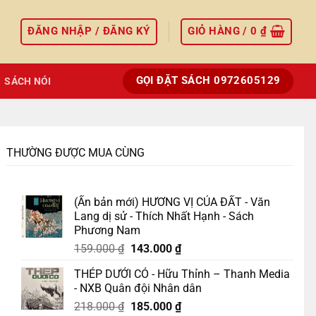
ĐĂNG NHẬP / ĐĂNG KÝ
GIỎ HÀNG /
0
₫
GỌI ĐẶT SÁCH 0972605129
SÁCH NÓI
THƯỜNG ĐƯỢC MUA CÙNG
(Ấn bản mới) HƯƠNG VỊ CỦA ĐẤT - Văn
Lang dị sử - Thích Nhất Hạnh - Sách
Phương Nam
Giá
Giá
159.000
₫
143.000
₫
gốc
hiện
THÉP DƯỚI CỎ - Hữu Thỉnh – Thanh Media
là:
tại
- NXB Quân đội Nhân dân
159.000 ₫.
là:
Giá
Giá
218.000
₫
185.000
₫
143.000 ₫.