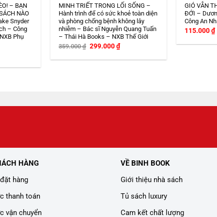
ÈO! – BẠN
MINH TRIẾT TRONG LỐI SỐNG –
GIÓ VẪN T
 SÁCH NÀO
Hành trình để có sức khoẻ toàn diện
ĐỚI – Dươn
ake Snyder
và phòng chống bệnh không lây
Công An Nh
ch – Công
nhiễm – Bác sĩ Nguyễn Quang Tuấn
115.000
₫
 NXB Phụ
– Thái Hà Books – NXB Thế Giới
Giá
Giá
299.000
₫
359.000
₫
gốc
hiện
iá
là:
tại
iện
359.000 ₫.
là:
i
299.000 ₫.
:
08.000 ₫.
HÁCH HÀNG
VỀ BINH BOOK
đặt hàng
Giới thiệu nhà sách
c thanh toán
Tủ sách luxury
c vận chuyển
Cam kết chất lượng