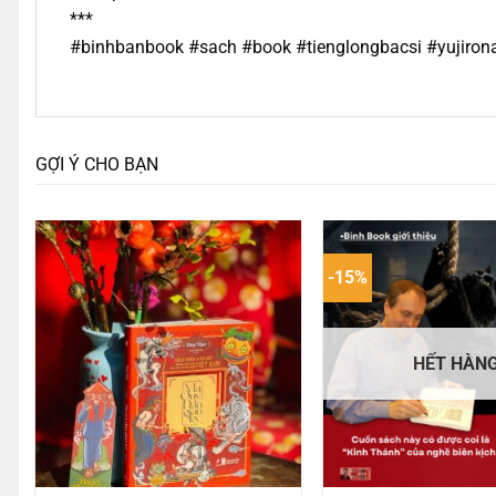
***
#binhbanbook #sach #book #tienglongbacsi #yujiro
GỢI Ý CHO BẠN
-15%
HẾT HÀN