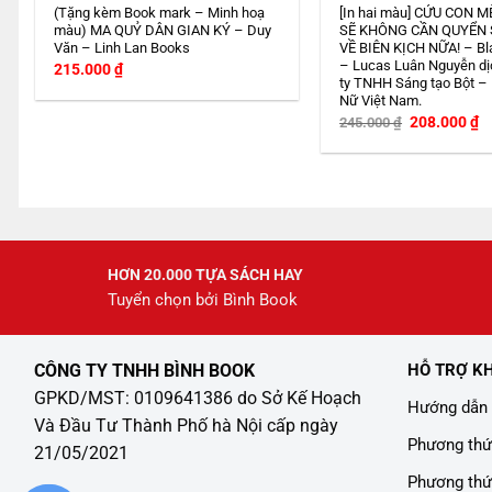
(Tặng kèm Book mark – Minh hoạ
[In hai màu] CỨU CON M
màu) MA QUỶ DÂN GIAN KÝ – Duy
SẼ KHÔNG CẦN QUYỂN
Văn – Linh Lan Books
VỀ BIÊN KỊCH NỮA! – Bl
– Lucas Luân Nguyễn dị
215.000
₫
ty TNHH Sáng tạo Bột –
Nữ Việt Nam.
Giá
G
208.000
₫
245.000
₫
gốc
h
là:
tạ
245.000 ₫.
là
2
HƠN 20.000 TỰA SÁCH HAY
Tuyển chọn bởi Bình Book
CÔNG TY TNHH BÌNH BOOK
HỖ TRỢ K
GPKD/MST: 0109641386 do Sở Kế Hoạch
Hướng dẫn 
Và Đầu Tư Thành Phố hà Nội cấp ngày
Phương thứ
21/05/2021
Phương thứ