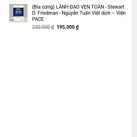
gốc
hiện
(Bìa cứng) LÃNH ĐẠO VẸN TOÀN - Stewart
là:
tại
D. Friedman - Nguyễn Tuấn Việt dịch – Viện
218.000 ₫.
là:
PACE
185.000 ₫.
Giá
Giá
230.000
₫
195.000
₫
gốc
hiện
là:
tại
230.000 ₫.
là:
195.000 ₫.
rước Bệnh Nhân - Yujiro Nakayama - Đông Du dịch - Quảng Văn số lượ