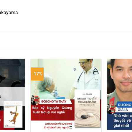
nakayama
-17%
G