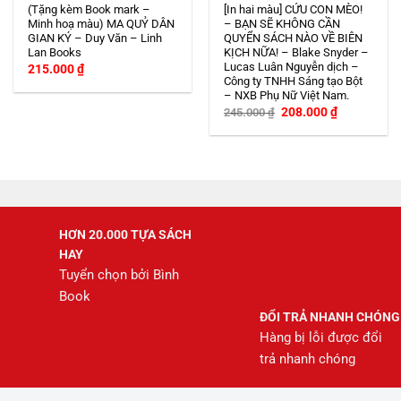
(Tặng kèm Book mark –
[In hai màu] CỨU CON MÈO!
Minh hoạ màu) MA QUỶ DÂN
– BẠN SẼ KHÔNG CẦN
GIAN KÝ – Duy Văn – Linh
QUYỂN SÁCH NÀO VỀ BIÊN
Lan Books
KỊCH NỮA! – Blake Snyder –
Lucas Luân Nguyễn dịch –
215.000
₫
Công ty TNHH Sáng tạo Bột
– NXB Phụ Nữ Việt Nam.
Giá
Giá
208.000
₫
245.000
₫
gốc
hiện
là:
tại
245.000 ₫.
là:
208.000 ₫.
HƠN 20.000 TỰA SÁCH
HAY
Tuyển chọn bởi Bình
Book
ĐỔI TRẢ NHANH CHÓNG
Hàng bị lỗi được đổi
trả nhanh chóng