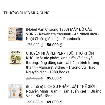
THƯỜNG ĐƯỢC MUA CÙNG
(Nobel Văn Chương 1968) MẤY ĐỘ CẦU
VỒNG - Kawabata Yasunari - An Nhiên dịch -
Nhật Chiêu giới thiệu - Phanbook
Giá
Giá
175.000
₫
158.000
₫
gốc
hiện
CHUYỆN NHÀ PEPPER - TUỔI THƠ KHỐN
là:
tại
KHÓ - Một tác phẩm kinh điển về tình yêu
175.000 ₫.
là:
thương, lòng dũng cảm và hành trình trưởng
158.000 ₫.
thành - Margaret Sidney - Trương Vũ Thảo
Nguyên dịch - 1980 Books
Giá
Giá
229.000
₫
195.000
₫
gốc
hiện
(Bìa mềm) LỊCH SỬ PHÁP LUẬT THẾ GIỚI -
là:
tại
Nguyễn Minh Tuấn – Trần Tuấn Kiệt – Quảng
229.000 ₫.
là:
Văn - NXB Hồng
195.000 ₫.
Giá
Giá
199.000
₫
169.000
₫