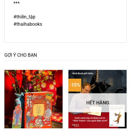
***
#thiền_tập
#thaihabooks
GỢI Ý CHO BẠN
-15%
HẾT HÀNG