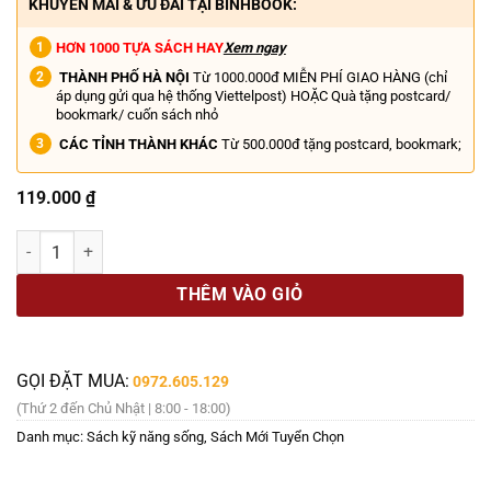
KHUYẾN MÃI & ƯU ĐÃI TẠI BINHBOOK:
HƠN 1000 TỰA SÁCH HAY
Xem ngay
THÀNH PHỐ HÀ NỘI
Từ 1000.000đ MIỄN PHÍ GIAO HÀNG (chỉ
áp dụng gửi qua hệ thống Viettelpost) HOẶC Quà tặng postcard/
bookmark/ cuốn sách nhỏ
CÁC TỈNH THÀNH KHÁC
Từ 500.000đ tặng postcard, bookmark;
119.000
₫
THIỀN TẬP - CON ĐƯỜNG DẪN TỚI TUỆ GIÁC VÀ TÂM TỪ - Sharon Sal
THÊM VÀO GIỎ
GỌI ĐẶT MUA:
0972.605.129
(Thứ 2 đến Chủ Nhật | 8:00 - 18:00)
Danh mục:
Sách kỹ năng sống
,
Sách Mới Tuyển Chọn