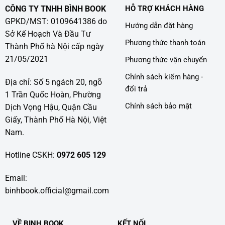
CÔNG TY TNHH BÌNH BOOK
HỖ TRỢ KHÁCH HÀNG
GPKD/MST: 0109641386 do
Hướng dẫn đặt hàng
Sở Kế Hoạch Và Đầu Tư
Phương thức thanh toán
Thành Phố hà Nội cấp ngày
21/05/2021
Phương thức vận chuyển
Chính sách kiểm hàng -
Địa chỉ: Số 5 ngách 20, ngõ
đổi trả
1 Trần Quốc Hoàn, Phường
Chính sách bảo mật
Dịch Vọng Hậu, Quận Cầu
Giấy, Thành Phố Hà Nội, Việt
Nam.
Hotline CSKH:
0972 605 129
Email:
binhbook.official@gmail.com
VỀ BINH BOOK
KẾT NỐI