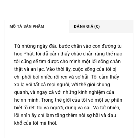
gốc
hiện
là:
tại
199.000 ₫.
là:
169.000 ₫.
MÔ TẢ SẢN PHẨM
ĐÁNH GIÁ (0)
Từ những ngày đầu bước chân vào con đường tu
học Phật, tôi đã cảm thấy chắc chắn rằng thế nào
tôi cũng sẽ tìm được cho mình một lối sống chân
thật và an lạc. Vào thời ấy, cuộc sống của tôi bị
chi phối bởi nhiều rối ren và sợ hãi. Tôi cảm thấy
xa lạ với tất cả mọi người, với thế giới chung
quanh, và ngay cả với những kinh nghiệm của
hcính mình. Trong thế giới của tôi vó một sự phân
biệt rõ rệt: tôi và người, đúng và sai. Và tất nhiên,
lối nhìn ấy chỉ làm tăng thêm nỗi sợ hãi và đau
khổ của tôi mà thôi.