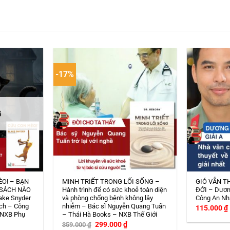
-17%
G
ÈO! – BẠN
MINH TRIẾT TRONG LỐI SỐNG –
GIÓ VẪN T
 SÁCH NÀO
Hành trình để có sức khoẻ toàn diện
ĐỚI – Dươn
ake Snyder
và phòng chống bệnh không lây
Công An Nh
ch – Công
nhiễm – Bác sĩ Nguyễn Quang Tuấn
115.000
₫
 NXB Phụ
– Thái Hà Books – NXB Thế Giới
Giá
Giá
299.000
₫
359.000
₫