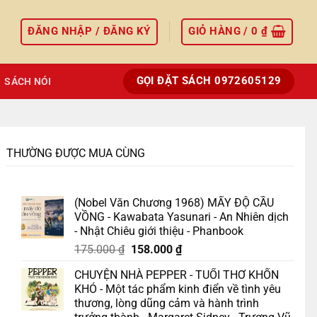
ĐĂNG NHẬP / ĐĂNG KÝ
GIỎ HÀNG /
0
₫
GỌI ĐẶT SÁCH 0972605129
SÁCH NÓI
THƯỜNG ĐƯỢC MUA CÙNG
(Nobel Văn Chương 1968) MẤY ĐỘ CẦU
VỒNG - Kawabata Yasunari - An Nhiên dịch
- Nhật Chiêu giới thiệu - Phanbook
Giá
Giá
175.000
₫
158.000
₫
gốc
hiện
CHUYỆN NHÀ PEPPER - TUỔI THƠ KHỐN
là:
tại
KHÓ - Một tác phẩm kinh điển về tình yêu
175.000 ₫.
là:
thương, lòng dũng cảm và hành trình
158.000 ₫.