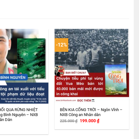
-12%
HỔI QUA RỪNG NHIỆT
BÊN KIA CỔNG TRỜI – Ngôn Vĩnh –
g Bình Nguyên – NXB
NXB Công an Nhân dân
ân Dân
Giá
Giá
199.000
₫
225.000
₫
gốc
hiện
là:
tại
225.000 ₫.
là:
199.000 ₫.