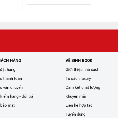
gốc
hiện
iá
là:
tại
iện
359.000 ₫.
là:
i
299.000 ₫.
:
08.000 ₫.
HÁCH HÀNG
VỀ BINH BOOK
đặt hàng
Giới thiệu nhà sách
c thanh toán
Tủ sách luxury
c vận chuyển
Cam kết chất lượng
kiểm hàng - đổi trả
Khuyến mãi
 bảo mật
Liên hệ hợp tác
Tuyển dụng