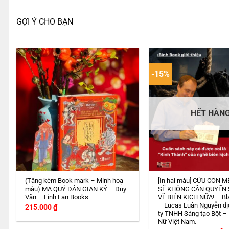
GỢI Ý CHO BẠN
-15%
HẾT HÀN
(Tặng kèm Book mark – Minh hoạ
[In hai màu] CỨU CON M
màu) MA QUỶ DÂN GIAN KÝ – Duy
SẼ KHÔNG CẦN QUYỂN
Văn – Linh Lan Books
VỀ BIÊN KỊCH NỮA! – Bl
– Lucas Luân Nguyễn dị
215.000
₫
ty TNHH Sáng tạo Bột –
Nữ Việt Nam.