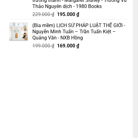
trưởng thành - Margaret Sidney - Trương Vũ
Thảo Nguyên dịch - 1980 Books
Giá
Giá
229.000
₫
195.000
₫
gốc
hiện
(Bìa mềm) LỊCH SỬ PHÁP LUẬT THẾ GIỚI -
là:
tại
Nguyễn Minh Tuấn – Trần Tuấn Kiệt –
229.000 ₫.
là:
Quảng Văn - NXB Hồng
195.000 ₫.
Giá
Giá
199.000
₫
169.000
₫
gốc
hiện
là:
tại
199.000 ₫.
là:
Có Cơ Hội Chạm Tới Thành Công – Bob Proctor – Hà Như Hoa dịch – T
169.000 ₫.