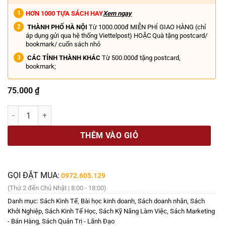
HƠN 1000 TỰA SÁCH HAY
Xem ngay
THÀNH PHỐ HÀ NỘI
Từ 1000.000đ MIỄN PHÍ GIAO HÀNG (chỉ
áp dụng gửi qua hệ thống Viettelpost) HOẶC Quà tặng postcard/
bookmark/ cuốn sách nhỏ
CÁC TỈNH THÀNH KHÁC
Từ 500.000đ tặng postcard,
bookmark;
75.000
₫
THAY ĐỔI MÔ THỨC, THAY ĐỔI CUỘC ĐỜI - Thay Đổi Mô Thức Bạn Sẽ 
THÊM VÀO GIỎ
GỌI ĐẶT MUA:
0972.605.129
(Thứ 2 đến Chủ Nhật | 8:00 - 18:00)
Danh mục:
Sách Kinh Tế
,
Bài học kinh doanh
,
Sách doanh nhân
,
Sách
Khởi Nghiệp
,
Sách Kinh Tế Học
,
Sách Kỹ Năng Làm Việc
,
Sách Marketing
- Bán Hàng
,
Sách Quản Trị - Lãnh Đạo