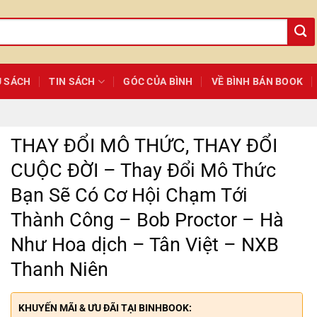
Ủ SÁCH
TIN SÁCH
GÓC CỦA BÌNH
VỀ BÌNH BÁN BOOK
THAY ĐỔI MÔ THỨC, THAY ĐỔI
CUỘC ĐỜI – Thay Đổi Mô Thức
Bạn Sẽ Có Cơ Hội Chạm Tới
Thành Công – Bob Proctor – Hà
Như Hoa dịch – Tân Việt – NXB
Thanh Niên
KHUYẾN MÃI & ƯU ĐÃI TẠI BINHBOOK: