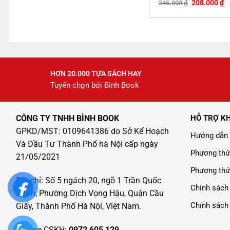
Giá
G
208.000
₫
245.000
₫
gốc
h
là:
tạ
245.000 ₫.
là
2
HƠN 20.000 TỰA SÁCH HAY
Tuyển chọn bởi Bình Book
CÔNG TY TNHH BÌNH BOOK
HỖ TRỢ K
GPKD/MST: 0109641386 do Sở Kế Hoạch
Hướng dẫn 
Và Đầu Tư Thành Phố hà Nội cấp ngày
Phương thứ
21/05/2021
Phương thứ
Địa chỉ: Số 5 ngách 20, ngõ 1 Trần Quốc
Chính sách 
Hoàn, Phường Dịch Vọng Hậu, Quận Cầu
Chính sách
Giấy, Thành Phố Hà Nội, Việt Nam.
Hotline CSKH:
0972 605 129