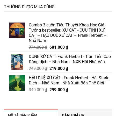
THƯỜNG ĐƯỢC MUA CÙNG
Combo 3 cuốn Tiểu Thuyết Khoa Học Giả
Tưởng best-seller: XỨ CÁT - CỨU TINH XỨ
CÁT – HẬU DUỆ XỨ CÁT – Frank Herbert –
Nhã Nam
Giá
Giá
774.000
₫
681.000
₫
gốc
hiện
DUNE XỨ CÁT - Frank Herbert - Trần Tiễn Cao
là:
tại
Đăng dịch – Nhã Nam - NXB Hội Nhà Văn
774.000 ₫.
là:
Giá
Giá
249.000
₫
219.000
₫
681.000 ₫.
gốc
hiện
HẬU DUỆ XỨ CÁT - Frank Herbert - Hải Stark
là:
tại
Dịch – Nhã Nam - Nhà Xuất Bản Thế Giới
249.000 ₫.
là:
Giá
Giá
340.000
₫
299.000
₫
219.000 ₫.
gốc
hiện
là:
tại
340.000 ₫.
là:
299.000 ₫.
MÔ TẢ SẢN PHẨM
ĐÁNH GIÁ (0)