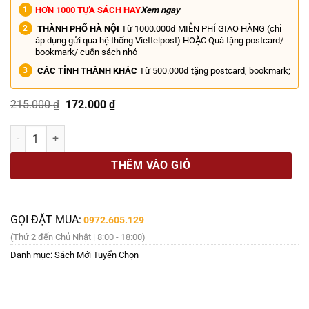
HƠN 1000 TỰA SÁCH HAY
Xem ngay
THÀNH PHỐ HÀ NỘI
Từ 1000.000đ MIỄN PHÍ GIAO HÀNG (chỉ
áp dụng gửi qua hệ thống Viettelpost) HOẶC Quà tặng postcard/
bookmark/ cuốn sách nhỏ
CÁC TỈNH THÀNH KHÁC
Từ 500.000đ tặng postcard, bookmark;
Giá
Giá
215.000
₫
172.000
₫
gốc
hiện
là:
tại
(Tập 2) TÂY DU LẦY LỘI KÝ - Trần Lỗi & Cộng Sự – Nhượng Lê dịch 
215.000 ₫.
là:
172.000 ₫.
THÊM VÀO GIỎ
GỌI ĐẶT MUA:
0972.605.129
(Thứ 2 đến Chủ Nhật | 8:00 - 18:00)
Danh mục:
Sách Mới Tuyển Chọn