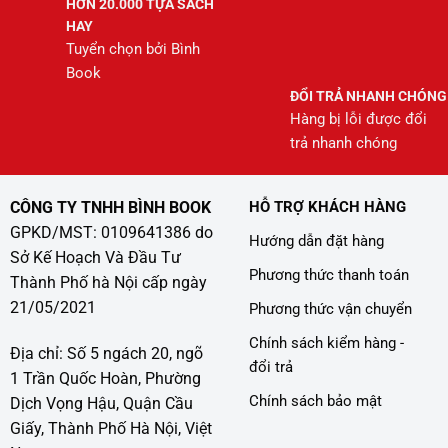
HƠN 20.000 TỰA SÁCH
HAY
Tuyển chọn bởi Bình
Book
ĐỔI TRẢ NHANH CHÓNG
Hàng bị lỗi được đổi
trả nhanh chóng
CÔNG TY TNHH BÌNH BOOK
HỖ TRỢ KHÁCH HÀNG
GPKD/MST: 0109641386 do
Hướng dẫn đặt hàng
Sở Kế Hoạch Và Đầu Tư
Phương thức thanh toán
Thành Phố hà Nội cấp ngày
21/05/2021
Phương thức vận chuyển
Chính sách kiểm hàng -
Địa chỉ: Số 5 ngách 20, ngõ
đổi trả
1 Trần Quốc Hoàn, Phường
Chính sách bảo mật
Dịch Vọng Hậu, Quận Cầu
Giấy, Thành Phố Hà Nội, Việt