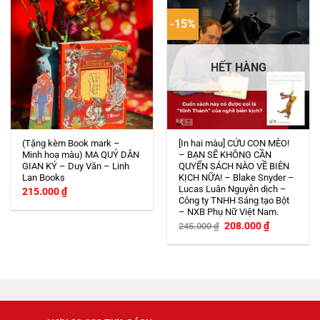
-15%
HẾT HÀNG
(Tặng kèm Book mark –
[In hai màu] CỨU CON MÈO!
Minh hoạ màu) MA QUỶ DÂN
– BẠN SẼ KHÔNG CẦN
GIAN KÝ – Duy Văn – Linh
QUYỂN SÁCH NÀO VỀ BIÊN
Lan Books
KỊCH NỮA! – Blake Snyder –
Lucas Luân Nguyễn dịch –
215.000
₫
Công ty TNHH Sáng tạo Bột
– NXB Phụ Nữ Việt Nam.
Giá
Giá
208.000
₫
245.000
₫
gốc
hiện
là:
tại
245.000 ₫.
là:
208.000 ₫.