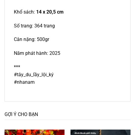
Khổ sách:
14 x 20,5 cm
Số trang: 364 trang
Cân nặng: 500gr
Năm phát hành: 2025
***
#tây_du_lầy_lội_ký
#nhanam
GỢI Ý CHO BẠN