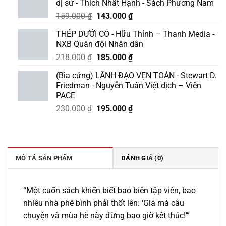
dị sử - Thích Nhất Hạnh - Sách Phương Nam
Giá
Giá
159.000
₫
143.000
₫
gốc
hiện
THÉP DƯỚI CỎ - Hữu Thỉnh – Thanh Media -
là:
tại
NXB Quân đội Nhân dân
159.000 ₫.
là:
Giá
Giá
218.000
₫
185.000
₫
143.000 ₫.
gốc
hiện
(Bìa cứng) LÃNH ĐẠO VẸN TOÀN - Stewart D.
là:
tại
Friedman - Nguyễn Tuấn Việt dịch – Viện
218.000 ₫.
là:
PACE
185.000 ₫.
Giá
Giá
230.000
₫
195.000
₫
gốc
hiện
là:
tại
230.000 ₫.
là:
195.000 ₫.
MÔ TẢ SẢN PHẨM
ĐÁNH GIÁ (0)
“Một cuốn sách khiến biết bao biên tập viên, bao
nhiêu nhà phê bình phải thốt lên: ‘Giá mà câu
chuyện và mùa hè này đừng bao giờ kết thúc!’”