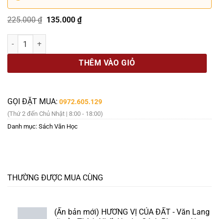
Giá
Giá
225.000
₫
135.000
₫
gốc
hiện
là:
tại
[GIẢI CỨU SÁCH] (Tặng postcard và bookmark) KIM NGƯ CƠ – Kingyo
225.000 ₫.
là:
135.000 ₫.
THÊM VÀO GIỎ
GỌI ĐẶT MUA:
0972.605.129
(Thứ 2 đến Chủ Nhật | 8:00 - 18:00)
Danh mục:
Sách Văn Học
THƯỜNG ĐƯỢC MUA CÙNG
(Ấn bản mới) HƯƠNG VỊ CỦA ĐẤT - Văn Lang