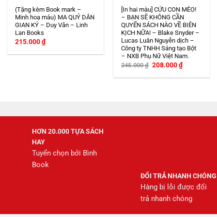
(Tặng kèm Book mark –
[In hai màu] CỨU CON MÈO!
Minh hoạ màu) MA QUỶ DÂN
– BẠN SẼ KHÔNG CẦN
GIAN KÝ – Duy Văn – Linh
QUYỂN SÁCH NÀO VỀ BIÊN
Lan Books
KỊCH NỮA! – Blake Snyder –
Lucas Luân Nguyễn dịch –
215.000
₫
Công ty TNHH Sáng tạo Bột
– NXB Phụ Nữ Việt Nam.
Giá
Giá
208.000
₫
245.000
₫
gốc
hiện
là:
tại
245.000 ₫.
là:
208.000 ₫.
HƠN 20.000 TỰA SÁCH
HAY
Tuyển chọn bởi Bình
Book
ĐỔI TRẢ NHANH CHÓNG
Hàng bị lỗi được đổi
trả nhanh chóng