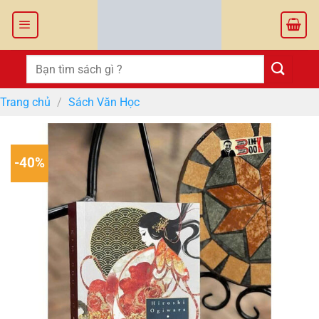
Bỏ
qua
nội
dung
Tìm
kiếm:
Trang chủ
/
Sách Văn Học
-40%