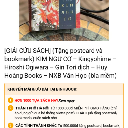
[GIẢI CỨU SÁCH] (Tặng postcard và
bookmark) KIM NGƯ CƠ – Kingyohime –
Hiroshi Ogiwara – Gin Tori dịch – Huy
Hoàng Books – NXB Văn Học (bìa mềm)
KHUYẾN MÃI & ƯU ĐÃI TẠI BINHBOOK:
HƠN 1000 TỰA SÁCH HAY
Xem ngay
THÀNH PHỐ HÀ NỘI
Từ 1000.000đ MIỄN PHÍ GIAO HÀNG (chỉ
áp dụng gửi qua hệ thống Viettelpost) HOẶC Quà tặng postcard/
bookmark/ cuốn sách nhỏ
CÁC TỈNH THÀNH KHÁC
Từ 500.000đ tặng postcard, bookmark;