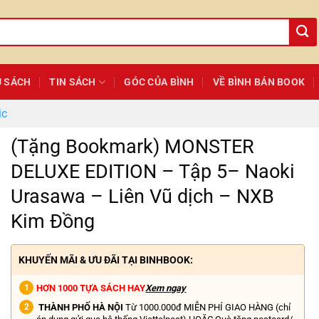
Ủ SÁCH
TIN SÁCH
GÓC CỦA BÌNH
VỀ BÌNH BÁN BOOK
ic
(Tặng Bookmark) MONSTER
DELUXE EDITION – Tập 5– Naoki
Urasawa – Liên Vũ dịch – NXB
Kim Đồng
KHUYẾN MÃI & ƯU ĐÃI TẠI BINHBOOK:
HƠN 1000 TỰA SÁCH HAY
Xem ngay
THÀNH PHỐ HÀ NỘI
Từ 1000.000đ MIỄN PHÍ GIAO HÀNG (chỉ