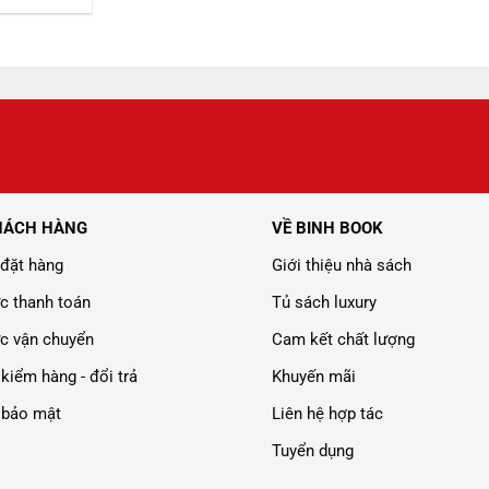
359.000 ₫.
là:
i
299.000 ₫.
:
08.000 ₫.
HÁCH HÀNG
VỀ BINH BOOK
đặt hàng
Giới thiệu nhà sách
c thanh toán
Tủ sách luxury
c vận chuyển
Cam kết chất lượng
kiểm hàng - đổi trả
Khuyến mãi
 bảo mật
Liên hệ hợp tác
Tuyển dụng