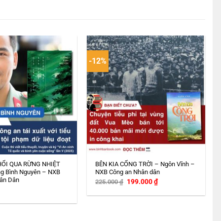
-12%
HỔI QUA RỪNG NHIỆT
BÊN KIA CỔNG TRỜI – Ngôn Vĩnh –
g Bình Nguyên – NXB
NXB Công an Nhân dân
ân Dân
Giá
Giá
199.000
₫
225.000
₫
gốc
hiện
là:
tại
225.000 ₫.
là:
199.000 ₫.