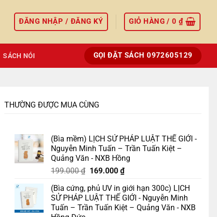
ĐĂNG NHẬP / ĐĂNG KÝ
GIỎ HÀNG /
0
₫
GỌI ĐẶT SÁCH 0972605129
SÁCH NÓI
THƯỜNG ĐƯỢC MUA CÙNG
(Bìa mềm) LỊCH SỬ PHÁP LUẬT THẾ GIỚI -
Nguyễn Minh Tuấn – Trần Tuấn Kiệt –
Quảng Văn - NXB Hồng
Giá
Giá
199.000
₫
169.000
₫
gốc
hiện
(Bìa cứng, phủ UV in giới hạn 300c) LỊCH
là:
tại
SỬ PHÁP LUẬT THẾ GIỚI - Nguyễn Minh
199.000 ₫.
là:
Tuấn – Trần Tuấn Kiệt – Quảng Văn - NXB
169.000 ₫.