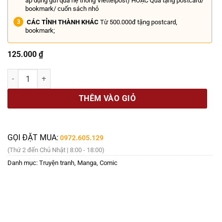
áp dụng gửi qua hệ thống Viettelpost) HOẶC Quà tặng postcard/
bookmark/ cuốn sách nhỏ
CÁC TỈNH THÀNH KHÁC
Từ 500.000đ tặng postcard,
bookmark;
125.000
₫
(Tặng Bookmark) MONSTER DELUXE EDITION – Tập 5– Naoki Urasawa
THÊM VÀO GIỎ
GỌI ĐẶT MUA:
0972.605.129
(Thứ 2 đến Chủ Nhật | 8:00 - 18:00)
Danh mục:
Truyện tranh, Manga, Comic