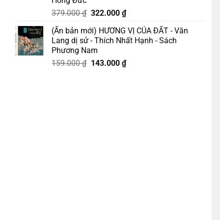
Hồng Đức
Giá
Giá
379.000
₫
322.000
₫
gốc
hiện
(Ấn bản mới) HƯƠNG VỊ CỦA ĐẤT - Văn
là:
tại
Lang dị sử - Thích Nhất Hạnh - Sách
379.000 ₫.
là:
Phương Nam
322.000 ₫.
Giá
Giá
159.000
₫
143.000
₫
gốc
hiện
 – Liên Vũ dịch – NXB Kim Đồng số lượng
là:
tại
159.000 ₫.
là:
143.000 ₫.