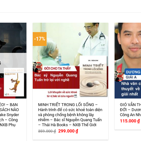
-17%
G
ÈO! – BẠN
MINH TRIẾT TRONG LỐI SỐNG –
GIÓ VẪN T
 SÁCH NÀO
Hành trình để có sức khoẻ toàn diện
ĐỚI – Dươn
ake Snyder
và phòng chống bệnh không lây
Công An Nh
ch – Công
nhiễm – Bác sĩ Nguyễn Quang Tuấn
115.000
₫
 NXB Phụ
– Thái Hà Books – NXB Thế Giới
Giá
Giá
299.000
₫
359.000
₫
gốc
hiện
iá
là:
tại
iện