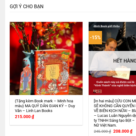
GỢI Ý CHO BẠN
-15%
HẾT HÀN
(Tặng kèm Book mark – Minh hoạ
[In hai màu] CỨU CON M
màu) MA QUỶ DÂN GIAN KÝ – Duy
SẼ KHÔNG CẦN QUYỂN
Văn – Linh Lan Books
VỀ BIÊN KỊCH NỮA! – Bl
– Lucas Luân Nguyễn dị
215.000
₫
ty TNHH Sáng tạo Bột –
Nữ Việt Nam.
Giá
G
208.000
₫
245.000
₫
gốc
h