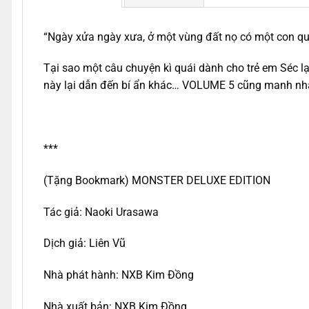
“Ngày xửa ngày xưa, ở một vùng đất nọ có một con quá
Tại sao một câu chuyện kì quái dành cho trẻ em Séc l
này lại dẫn đến bí ẩn khác… VOLUME 5 cũng manh nha 
***
(Tặng Bookmark) MONSTER DELUXE EDITION
Tác giả: Naoki Urasawa
Dịch giả: Liên Vũ
Nhà phát hành: NXB Kim Đồng
Nhà xuất bản: NXB Kim Đồng