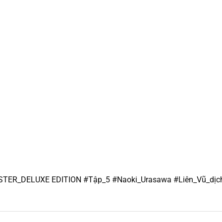
TER_DELUXE EDITION #Tập_5 #Naoki_Urasawa #Liên_Vũ_dị