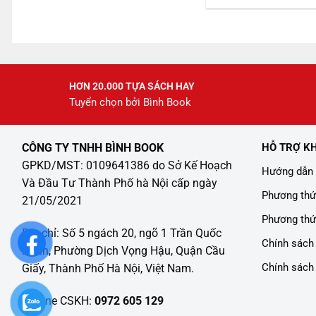
là:
tạ
245.000 ₫.
là
2
HƠN 20.000 TỰA SÁCH HAY
Tuyển chọn bởi Bình Book
CÔNG TY TNHH BÌNH BOOK
HỖ TRỢ K
GPKD/MST: 0109641386 do Sở Kế Hoạch
Hướng dẫn 
Và Đầu Tư Thành Phố hà Nội cấp ngày
Phương thứ
21/05/2021
Phương thứ
Địa chỉ: Số 5 ngách 20, ngõ 1 Trần Quốc
Chính sách 
Hoàn, Phường Dịch Vọng Hậu, Quận Cầu
Chính sách
Giấy, Thành Phố Hà Nội, Việt Nam.
Hotline CSKH:
0972 605 129