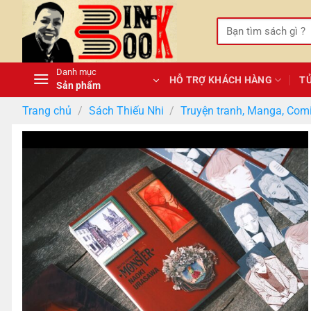
Bỏ
qua
Tìm
kiếm:
nội
dung
Danh mục
HỖ TRỢ KHÁCH HÀNG
T
Sản phẩm
Trang chủ
/
Sách Thiếu Nhi
/
Truyện tranh, Manga, Com