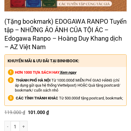
(Tặng bookmark) EDOGAWA RANPO Tuyển
tập – NHỮNG ẢO ẢNH CỦA TỘI ÁC –
Edogawa Ranpo – Hoàng Duy Khang dịch
– AZ Việt Nam
KHUYẾN MÃI & ƯU ĐÃI TẠI BINHBOOK:
HƠN 1000 TỰA SÁCH HAY
Xem ngay
THÀNH PHỐ HÀ NỘI
Từ 1000.000đ MIỄN PHÍ GIAO HÀNG (chỉ
áp dụng gửi qua hệ thống Viettelpost) HOẶC Quà tặng postcard/
bookmark/ cuốn sách nhỏ
CÁC TỈNH THÀNH KHÁC
Từ 500.000đ tặng postcard, bookmark;
Giá
Giá
119.000
₫
101.000
₫
gốc
hiện
là:
tại
(Tặng bookmark) EDOGAWA RANPO Tuyển tập - NHỮNG ẢO ẢNH CỦA T
119.000 ₫.
là:
101.000 ₫.