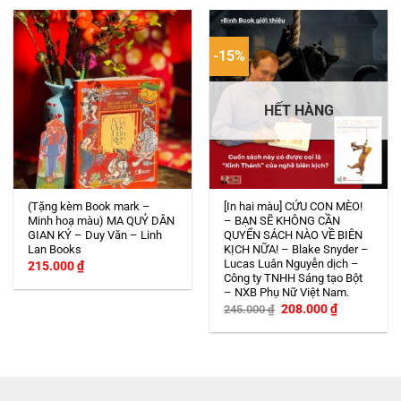
-15%
HẾT HÀNG
(Tặng kèm Book mark –
[In hai màu] CỨU CON MÈO!
Minh hoạ màu) MA QUỶ DÂN
– BẠN SẼ KHÔNG CẦN
GIAN KÝ – Duy Văn – Linh
QUYỂN SÁCH NÀO VỀ BIÊN
Lan Books
KỊCH NỮA! – Blake Snyder –
Lucas Luân Nguyễn dịch –
215.000
₫
Công ty TNHH Sáng tạo Bột
– NXB Phụ Nữ Việt Nam.
Giá
Giá
208.000
₫
245.000
₫
gốc
hiện
là:
tại
245.000 ₫.
là:
208.000 ₫.