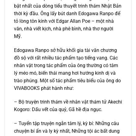
bật nhất của dòng tiểu thuyết trinh thám Nhật Bản
thời kỳ đầu. Ông lấy bút danh Edogawa Ranpo để
tỏ lòng tôn kính với Edgar Allan Poe – một nhà
văn, nhà viết kịch, nhà phê bình, nhà thơ người
Mỹ.
Edogawa Ranpo sở hữu khối gia tài văn chương
đồ sộ với rất nhiều tác phẩm tạo tiếng vang. Các
nhân vật trong tác phẩm của ông thường có tâm
lý méo mó, biến thái mang hơi hướng kinh dị và
trào phúng. Một số tác phẩm tiêu biểu của ông do
VIVABOOKS phát hành như:
– Bộ truyện trinh thám về nhân vật thám tử Akechi
Kogoro: Dấu vết của quỷ, Gã hề địa ngục.
– Tuyển tập truyện ngắn tâm lý, kỳ bí: Những câu
chuyện bí ẩn và ly kỳ nhất, Những tội ác bất dung