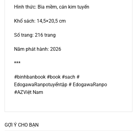
Hình thức: Bìa mềm, cán kim tuyến
Khổ sách: 14,5×20,5 cm
Số trang: 216 trang
Năm phát hành: 2026
***
#binhbanbook #book #sach #
EdogawaRanpotuyểntập # EdogawaRanpo
#AZViệt Nam
GỢI Ý CHO BẠN