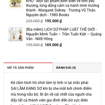
KHÓ - Một tác phẩm kinh điển về tình yêu
175.000 ₫.
là:
thương, lòng dũng cảm và hành trình trưởng
158.000 ₫.
thành - Margaret Sidney - Trương Vũ Thảo
Nguyên dịch - 1980 Books
Giá
Giá
229.000
₫
195.000
₫
gốc
hiện
(Bìa mềm) LỊCH SỬ PHÁP LUẬT THẾ GIỚI -
là:
tại
Nguyễn Minh Tuấn – Trần Tuấn Kiệt – Quảng
229.000 ₫.
là:
Văn - NXB Hồng
195.000 ₫.
Giá
Giá
199.000
₫
169.000
₫
gốc
hiện
là:
tại
199.000 ₫.
là:
169.000 ₫.
MÔ TẢ SẢN PHẨM
ĐÁNH GIÁ (0)
Kẻ cầm trịch trò chơi tâm lý tinh vi lại mắc phải
SAI LẦM ĐÁNG SỢ khi bị che mắt bởi chính điểm
mù trong não bộ. Bí ẩn về cái chết của người cha
đẩy tất cả thành viên gia đình đến bờ vực điên