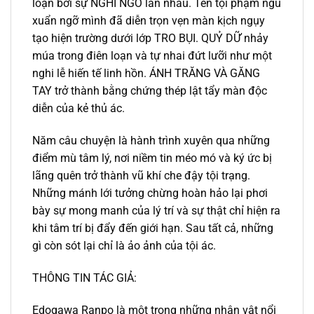
loạn bởi sự NGHI NGỜ lẫn nhau. Tên tội phạm ngu
xuẩn ngỡ mình đã diễn trọn vẹn màn kịch ngụy
tạo hiện trường dưới lớp TRO BỤI. QUỶ DỮ nhảy
múa trong điên loạn và tự nhai đứt lưỡi như một
nghi lễ hiến tế linh hồn. ÁNH TRĂNG VÀ GĂNG
TAY trở thành bằng chứng thép lật tẩy màn độc
diễn của kẻ thủ ác.
Năm câu chuyện là hành trình xuyên qua những
điểm mù tâm lý, nơi niềm tin méo mó và ký ức bị
lãng quên trở thành vũ khí che đậy tội trạng.
Những mánh lới tưởng chừng hoàn hảo lại phơi
bày sự mong manh của lý trí và sự thật chỉ hiện ra
khi tâm trí bị đẩy đến giới hạn. Sau tất cả, những
gì còn sót lại chỉ là ảo ảnh của tội ác.
THÔNG TIN TÁC GIẢ:
Edogawa Ranpo là một trong những nhân vật nổi