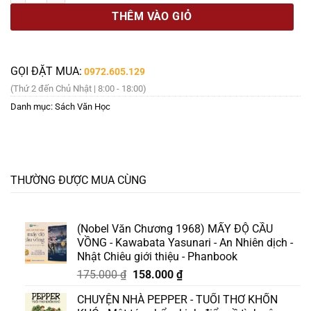
THÊM VÀO GIỎ
GỌI ĐẶT MUA:
0972.605.129
(Thứ 2 đến Chủ Nhật | 8:00 - 18:00)
Danh mục:
Sách Văn Học
THƯỜNG ĐƯỢC MUA CÙNG
(Nobel Văn Chương 1968) MẤY ĐỘ CẦU
VỒNG - Kawabata Yasunari - An Nhiên dịch -
Nhật Chiêu giới thiệu - Phanbook
Giá
Giá
175.000
₫
158.000
₫
gốc
hiện
CHUYỆN NHÀ PEPPER - TUỔI THƠ KHỐN
là:
tại