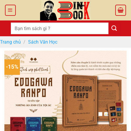
Bỏ
qua
nội
dung
Tìm
kiếm:
Trang chủ
/
Sách Văn Học
-15%