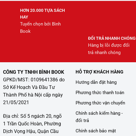
HƠN 20.000 TỰA SÁCH
HAY
Tuyển chọn bởi Bình
Book
ĐỔI TRẢ NHANH CHÓNG
Hàng bị lỗi được đổi
trả nhanh chóng
CÔNG TY TNHH BÌNH BOOK
HỖ TRỢ KHÁCH HÀNG
GPKD/MST: 0109641386 do
Hướng dẫn đặt hàng
Sở Kế Hoạch Và Đầu Tư
Phương thức thanh toán
Thành Phố hà Nội cấp ngày
21/05/2021
Phương thức vận chuyển
Chính sách kiểm hàng -
Địa chỉ: Số 5 ngách 20, ngõ
đổi trả
1 Trần Quốc Hoàn, Phường
Chính sách bảo mật
Dịch Vọng Hậu, Quận Cầu