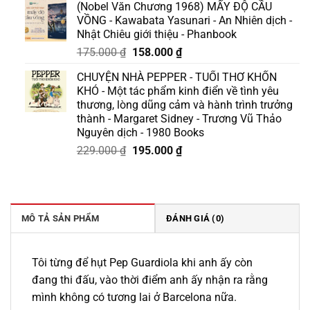
(Nobel Văn Chương 1968) MẤY ĐỘ CẦU
là:
tại
VỒNG - Kawabata Yasunari - An Nhiên dịch -
129.000 ₫.
là:
Nhật Chiêu giới thiệu - Phanbook
110.000 ₫.
Giá
Giá
175.000
₫
158.000
₫
gốc
hiện
CHUYỆN NHÀ PEPPER - TUỔI THƠ KHỐN
là:
tại
KHÓ - Một tác phẩm kinh điển về tình yêu
175.000 ₫.
là:
thương, lòng dũng cảm và hành trình trưởng
158.000 ₫.
thành - Margaret Sidney - Trương Vũ Thảo
Nguyên dịch - 1980 Books
Giá
Giá
229.000
₫
195.000
₫
gốc
hiện
là:
tại
229.000 ₫.
là:
195.000 ₫.
MÔ TẢ SẢN PHẨM
ĐÁNH GIÁ (0)
Tôi từng để hụt Pep Guardiola khi anh ấy còn
đang thi đấu, vào thời điểm anh ấy nhận ra rằng
mình không có tương lai ở Barcelona nữa.