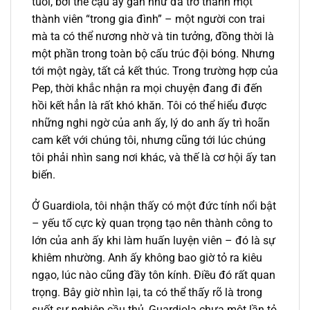
tuổi, bởi thế cậu ấy gần như đã trở thành một
thành viên “trong gia đình” – một người con trai
mà ta có thể nương nhờ và tin tưởng, đồng thời là
một phần trong toàn bộ cấu trúc đội bóng. Nhưng
tới một ngày, tất cả kết thúc. Trong trường hợp của
Pep, thời khắc nhận ra mọi chuyện đang đi đến
hồi kết hẳn là rất khó khăn. Tôi có thể hiểu được
những nghi ngờ của anh ấy, lý do anh ấy trì hoãn
cam kết với chúng tôi, nhưng cũng tới lúc chúng
tôi phải nhìn sang nơi khác, và thế là cơ hội ấy tan
biến.
Ở Guardiola, tôi nhận thấy có một đức tính nổi bật
– yếu tố cực kỳ quan trọng tạo nên thành công to
lớn của anh ấy khi làm huấn luyện viên – đó là sự
khiêm nhường. Anh ấy không bao giờ tỏ ra kiêu
ngạo, lúc nào cũng đầy tôn kính. Điều đó rất quan
trọng. Bây giờ nhìn lại, ta có thể thấy rõ là trong
suốt sự nghiệp cầu thủ, Guardiola chưa một lần tỏ