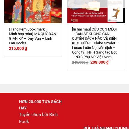
(Tặng kèm Book mark –
[In hai màu] CỨU CON MÈO!
Minh hoạ màu) MA QUỶ DÂN
– BẠN SẼ KHÔNG CẦN
GIAN KÝ – Duy Văn – Linh
QUYỂN SÁCH NÀO VỀ BIÊN
Lan Books
KỊCH NỮA! – Blake Snyder –
Lucas Luân Nguyễn dịch –
215.000
₫
Công ty TNHH Sáng tạo Bột
– NXB Phụ Nữ Việt Nam.
Giá
Giá
208.000
₫
245.000
₫
gốc
hiện
là:
tại
245.000 ₫.
là:
208.000 ₫.
HƠN 20.000 TỰA SÁCH
HAY
Tuyển chọn bởi Bình
Book
ĐỔI TRẢ NHANH CHÓNG