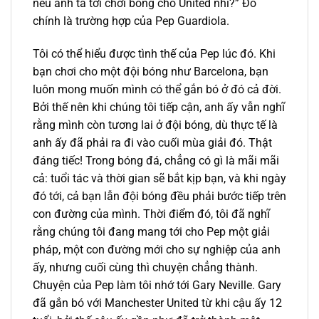
nếu anh ta tới chơi bóng cho United nhỉ?” Đó
chính là trường hợp của Pep Guardiola.
Tôi có thể hiểu được tình thế của Pep lúc đó. Khi
bạn chơi cho một đội bóng như Barcelona, bạn
luôn mong muốn mình có thể gắn bó ở đó cả đời.
Bởi thế nên khi chúng tôi tiếp cận, anh ấy vẫn nghĩ
rằng mình còn tương lai ở đội bóng, dù thực tế là
anh ấy đã phải ra đi vào cuối mùa giải đó. Thật
đáng tiếc! Trong bóng đá, chẳng có gì là mãi mãi
cả: tuổi tác và thời gian sẽ bắt kịp bạn, và khi ngày
đó tới, cả bạn lẫn đội bóng đều phải bước tiếp trên
con đường của mình. Thời điểm đó, tôi đã nghĩ
rằng chúng tôi đang mang tới cho Pep một giải
pháp, một con đường mới cho sự nghiệp của anh
ấy, nhưng cuối cùng thì chuyện chẳng thành.
Chuyện của Pep làm tôi nhớ tới Gary Neville. Gary
đã gắn bó với Manchester United từ khi cậu ấy 12