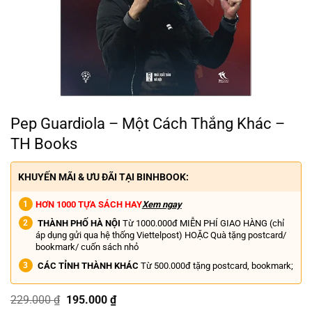
Pep Guardiola – Một Cách Thắng Khác –
TH Books
KHUYẾN MÃI & ƯU ĐÃI TẠI BINHBOOK:
HƠN 1000 TỰA SÁCH HAY
Xem ngay
THÀNH PHỐ HÀ NỘI
Từ 1000.000đ MIỄN PHÍ GIAO HÀNG (chỉ
áp dụng gửi qua hệ thống Viettelpost) HOẶC Quà tặng postcard/
bookmark/ cuốn sách nhỏ
CÁC TỈNH THÀNH KHÁC
Từ 500.000đ tặng postcard, bookmark;
Giá
Giá
229.000
₫
195.000
₫
gốc
hiện