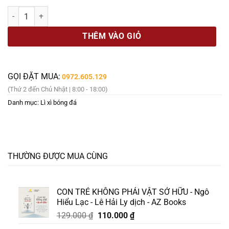
là:
tại
Pep Guardiola - Một Cách Thắng Khác - TH Books số lượng
229.000 ₫.
là:
195.000 ₫.
THÊM VÀO GIỎ
GỌI ĐẶT MUA:
0972.605.129
(Thứ 2 đến Chủ Nhật | 8:00 - 18:00)
Danh mục:
Lì xì bóng đá
THƯỜNG ĐƯỢC MUA CÙNG
CON TRẺ KHÔNG PHẢI VẬT SỞ HỮU - Ngô
Hiểu Lạc - Lê Hải Ly dịch - AZ Books
Giá
Giá
129.000
₫
110.000
₫
gốc
hiện