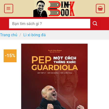
Bỏ
qua
nội
dung
Tìm
kiếm:
Trang chủ
/
Lì xì bóng đá
-15%