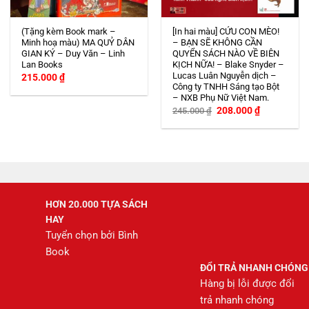
(Tặng kèm Book mark –
[In hai màu] CỨU CON MÈO!
Minh hoạ màu) MA QUỶ DÂN
– BẠN SẼ KHÔNG CẦN
GIAN KÝ – Duy Văn – Linh
QUYỂN SÁCH NÀO VỀ BIÊN
Lan Books
KỊCH NỮA! – Blake Snyder –
Lucas Luân Nguyễn dịch –
215.000
₫
Công ty TNHH Sáng tạo Bột
– NXB Phụ Nữ Việt Nam.
Giá
Giá
208.000
₫
245.000
₫
gốc
hiện
là:
tại
245.000 ₫.
là:
208.000 ₫.
HƠN 20.000 TỰA SÁCH
HAY
Tuyển chọn bởi Bình
Book
ĐỔI TRẢ NHANH CHÓNG
Hàng bị lỗi được đổi
trả nhanh chóng