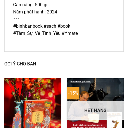
Cân nặng: 500 gr
Năm phát hành: 2024
***
#binhbanbook #sach #book
#Tâm_Sự_Về_Tình_Yêu #Ymate
GỢI Ý CHO BẠN
-15%
HẾT HÀNG