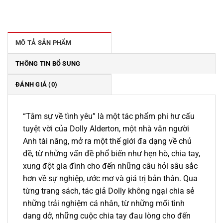
gốc
hiện
là:
tại
199.000 ₫.
là:
169.000 ₫.
MÔ TẢ SẢN PHẨM
THÔNG TIN BỔ SUNG
ĐÁNH GIÁ (0)
“Tâm sự về tình yêu” là một tác phẩm phi hư cấu
tuyệt vời của Dolly Alderton, một nhà văn người
Anh tài năng, mở ra một thế giới đa dạng về chủ
đề, từ những vấn đề phổ biến như hẹn hò, chia tay,
xung đột gia đình cho đến những câu hỏi sâu sắc
hơn về sự nghiệp, ước mơ và giá trị bản thân. Qua
từng trang sách, tác giả Dolly không ngại chia sẻ
những trải nghiệm cá nhân, từ những mối tình
dang dở, những cuộc chia tay đau lòng cho đến