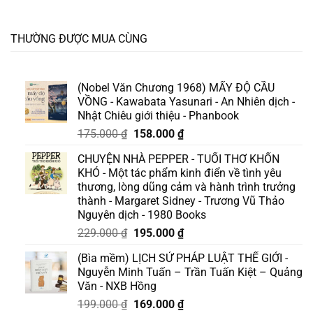
THƯỜNG ĐƯỢC MUA CÙNG
(Nobel Văn Chương 1968) MẤY ĐỘ CẦU
VỒNG - Kawabata Yasunari - An Nhiên dịch -
Nhật Chiêu giới thiệu - Phanbook
Giá
Giá
175.000
₫
158.000
₫
gốc
hiện
CHUYỆN NHÀ PEPPER - TUỔI THƠ KHỐN
là:
tại
KHÓ - Một tác phẩm kinh điển về tình yêu
175.000 ₫.
là:
thương, lòng dũng cảm và hành trình trưởng
158.000 ₫.
thành - Margaret Sidney - Trương Vũ Thảo
Nguyên dịch - 1980 Books
Giá
Giá
229.000
₫
195.000
₫
gốc
hiện
(Bìa mềm) LỊCH SỬ PHÁP LUẬT THẾ GIỚI -
là:
tại
Nguyễn Minh Tuấn – Trần Tuấn Kiệt – Quảng
229.000 ₫.
là:
Văn - NXB Hồng
195.000 ₫.
Giá
Giá
199.000
₫
169.000
₫