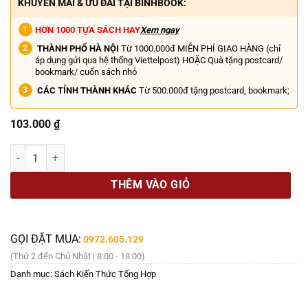
KHUYẾN MÃI & ƯU ĐÃI TẠI BINHBOOK:
HƠN 1000 TỰA SÁCH HAY
Xem ngay
THÀNH PHỐ HÀ NỘI
Từ 1000.000đ MIỄN PHÍ GIAO HÀNG (chỉ
áp dụng gửi qua hệ thống Viettelpost) HOẶC Quà tặng postcard/
bookmark/ cuốn sách nhỏ
CÁC TỈNH THÀNH KHÁC
Từ 500.000đ tặng postcard, bookmark;
103.000
₫
TÂM SỰ VỀ TÌNH YÊU - Những Lời Khuyên Chạm Đến Trái Tim Về Tình Y
THÊM VÀO GIỎ
GỌI ĐẶT MUA:
0972.605.129
(Thứ 2 đến Chủ Nhật | 8:00 - 18:00)
Danh mục:
Sách Kiến Thức Tổng Hợp