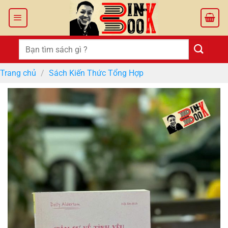
Bỏ
qua
nội
dung
Tìm
kiếm:
Trang chủ
/
Sách Kiến Thức Tổng Hợp