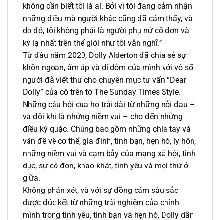
không cần biết tôi là ai. Bởi vì tôi đang cảm nhận
những điều mà người khác cũng đã cảm thấy, và
do đó, tôi không phải là người phụ nữ cô đơn và
kỳ lạ nhất trên thế giới như tôi vẫn nghĩ.’’
Từ đầu năm 2020, Dolly Alderton đã chia sẻ sự
khôn ngoan, ấm áp và dí dỏm của mình với vô số
người đã viết thư cho chuyên mục tư vấn “Dear
Dolly” của cô trên tờ The Sunday Times Style.
Những câu hỏi của họ trải dài từ những nỗi đau –
và đôi khi là những niềm vui – cho đến những
điều kỳ quặc. Chúng bao gồm những chia tay và
vấn đề về cơ thể, gia đình, tình bạn, hẹn hò, ly hôn,
những niềm vui và cạm bẫy của mạng xã hội, tình
dục, sự cô đơn, khao khát, tình yêu và mọi thứ ở
giữa.
Không phán xét, và với sự đồng cảm sâu sắc
được đúc kết từ những trải nghiệm của chính
mình trong tình yêu, tình bạn và hẹn hò, Dolly dẫn