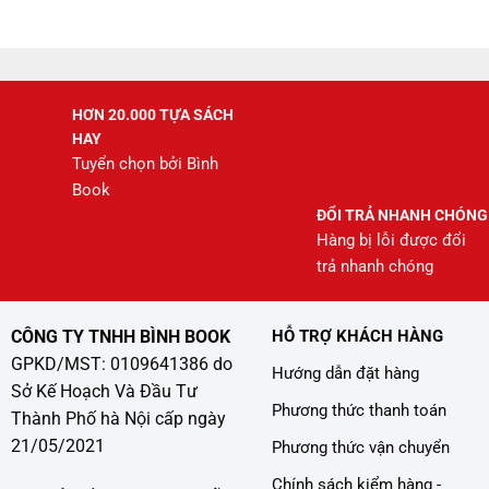
245.000 ₫.
là:
208.000 ₫.
HƠN 20.000 TỰA SÁCH
HAY
Tuyển chọn bởi Bình
Book
ĐỔI TRẢ NHANH CHÓNG
Hàng bị lỗi được đổi
trả nhanh chóng
CÔNG TY TNHH BÌNH BOOK
HỖ TRỢ KHÁCH HÀNG
GPKD/MST: 0109641386 do
Hướng dẫn đặt hàng
Sở Kế Hoạch Và Đầu Tư
Phương thức thanh toán
Thành Phố hà Nội cấp ngày
21/05/2021
Phương thức vận chuyển
Chính sách kiểm hàng -