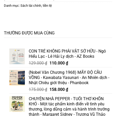
Danh mục:
Sách tài chính, tiền tệ
THƯỜNG ĐƯỢC MUA CÙNG
CON TRẺ KHÔNG PHẢI VẬT SỞ HỮU - Ngô
Hiểu Lạc - Lê Hải Ly dịch - AZ Books
Giá
Giá
129.000
₫
110.000
₫
gốc
hiện
(Nobel Văn Chương 1968) MẤY ĐỘ CẦU
là:
tại
VỒNG - Kawabata Yasunari - An Nhiên dịch -
129.000 ₫.
là:
Nhật Chiêu giới thiệu - Phanbook
110.000 ₫.
Giá
Giá
175.000
₫
158.000
₫
gốc
hiện
CHUYỆN NHÀ PEPPER - TUỔI THƠ KHỐN
là:
tại
KHÓ - Một tác phẩm kinh điển về tình yêu
175.000 ₫.
là:
thương, lòng dũng cảm và hành trình trưởng
158.000 ₫.
thành - Margaret Sidney - Trương Vũ Thảo