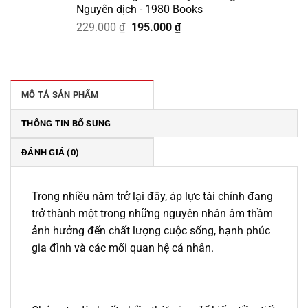
Nguyên dịch - 1980 Books
Giá
Giá
229.000
₫
195.000
₫
gốc
hiện
là:
tại
229.000 ₫.
là:
195.000 ₫.
MÔ TẢ SẢN PHẨM
THÔNG TIN BỔ SUNG
ĐÁNH GIÁ (0)
Trong nhiều năm trở lại đây, áp lực tài chính đang
trở thành một trong những nguyên nhân âm thầm
ảnh hưởng đến chất lượng cuộc sống, hạnh phúc
gia đình và các mối quan hệ cá nhân.