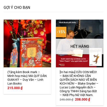
GỢI Ý CHO BẠN
-15%
HẾT HÀNG
(Tặng kèm Book mark –
[In hai màu] CỨU CON MÈO!
Minh hoạ màu) MA QUỶ DÂN
– BẠN SẼ KHÔNG CẦN
GIAN KÝ – Duy Văn – Linh
QUYỂN SÁCH NÀO VỀ BIÊN
Lan Books
KỊCH NỮA! – Blake Snyder –
Lucas Luân Nguyễn dịch –
215.000
₫
Công ty TNHH Sáng tạo Bột
– NXB Phụ Nữ Việt Nam.
Giá
Giá
208.000
₫
245.000
₫
gốc
hiện
là:
tại