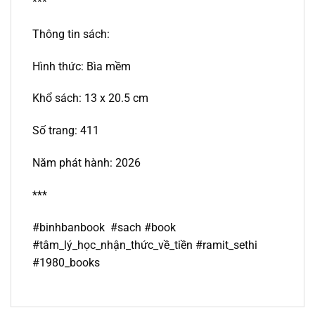
***
Thông tin sách:
Hình thức: Bìa mềm
Khổ sách: 13 x 20.5 cm
Số trang: 411
Năm phát hành: 2026
***
#binhbanbook #sach #book
#tâm_lý_học_nhận_thức_về_tiền #ramit_sethi
#1980_books