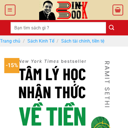
Bỏ
qua
nội
dung
Tìm
kiếm:
Trang chủ
/
Sách Kinh Tế
/
Sách tài chính, tiền tệ
-15%