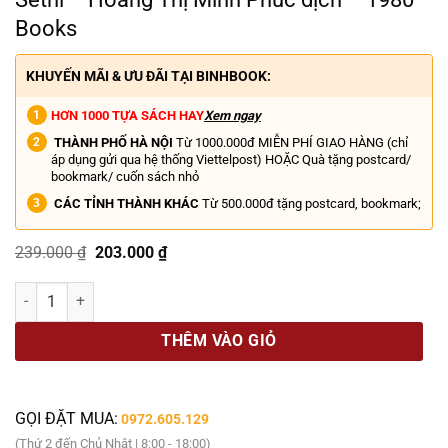
Books
KHUYẾN MÃI & ƯU ĐÃI TẠI BINHBOOK:
HƠN 1000 TỰA SÁCH HAY
Xem ngay
THÀNH PHỐ HÀ NỘI
Từ 1000.000đ MIỄN PHÍ GIAO HÀNG (chỉ
áp dụng gửi qua hệ thống Viettelpost) HOẶC Quà tặng postcard/
bookmark/ cuốn sách nhỏ
CÁC TỈNH THÀNH KHÁC
Từ 500.000đ tặng postcard, bookmark;
Giá
Giá
239.000
₫
203.000
₫
gốc
hiện
là:
tại
TÂM LÝ HỌC NHẬN THỨC VỀ TIỀN - Ramit Sethi - Hoàng Thị Minh Phú
239.000 ₫.
là:
203.000 ₫.
THÊM VÀO GIỎ
GỌI ĐẶT MUA:
0972.605.129
(Thứ 2 đến Chủ Nhật | 8:00 - 18:00)