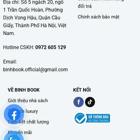
Địa chỉ: Số 5 ngách 20, ngõ
đổi trả
1 Trần Quốc Hoàn, Phường
Chính sách bảo mật
Dịch Vọng Hậu, Quận Cầu
Giấy, Thành Phố Hà Nội, Việt
Nam.
Hotline CSKH:
0972 605 129
Email:
binhbook.official@gmail.com
VỀ BINH BOOK
KẾT NỐI
Giới thiệu nhà sách
Tủ sách luxury
Cam kết chất lượng
Khuyến mãi