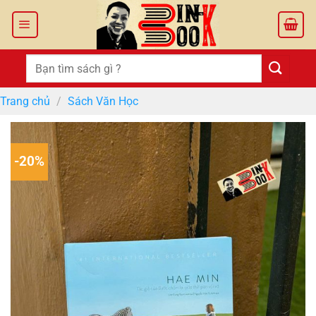
Bỏ
qua
nội
dung
Tìm
kiếm:
Trang chủ
/
Sách Văn Học
-20%