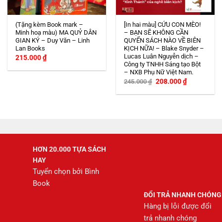
(Tặng kèm Book mark –
[In hai màu] CỨU CON MÈO!
Minh hoạ màu) MA QUỶ DÂN
– BẠN SẼ KHÔNG CẦN
GIAN KÝ – Duy Văn – Linh
QUYỂN SÁCH NÀO VỀ BIÊN
Lan Books
KỊCH NỮA! – Blake Snyder –
Lucas Luân Nguyễn dịch –
215.000
₫
Công ty TNHH Sáng tạo Bột
– NXB Phụ Nữ Việt Nam.
Giá
Giá
208.000
₫
245.000
₫
gốc
hiện
là:
tại
245.000 ₫.
là:
208.000 ₫.
HƠN 20.000 TỰA SÁCH
HAY
Tuyển chọn bởi Bình
Book
ĐỔI TRẢ NHANH CHÓNG
Hàng bị lỗi được đổi
trả nhanh chóng