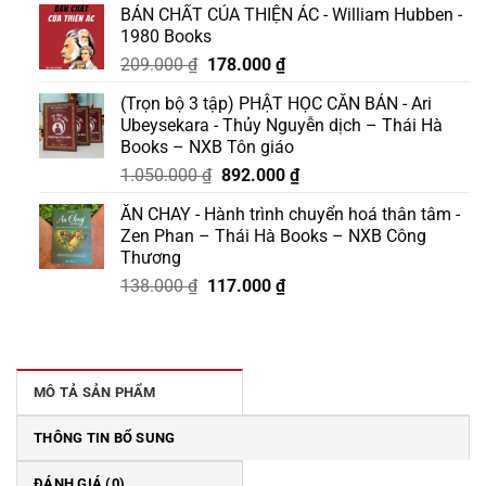
BẢN CHẤT CỦA THIỆN ÁC - William Hubben -
1980 Books
Giá
Giá
209.000
₫
178.000
₫
gốc
hiện
(Trọn bộ 3 tập) PHẬT HỌC CĂN BẢN - Ari
là:
tại
Ubeysekara - Thủy Nguyễn dịch – Thái Hà
209.000 ₫.
là:
Books – NXB Tôn giáo
178.000 ₫.
Giá
Giá
1.050.000
₫
892.000
₫
gốc
hiện
ĂN CHAY - Hành trình chuyển hoá thân tâm -
là:
tại
Zen Phan – Thái Hà Books – NXB Công
1.050.000 ₫.
là:
Thương
892.000 ₫.
Giá
Giá
138.000
₫
117.000
₫
gốc
hiện
là:
tại
138.000 ₫.
là:
117.000 ₫.
MÔ TẢ SẢN PHẨM
THÔNG TIN BỔ SUNG
ĐÁNH GIÁ (0)