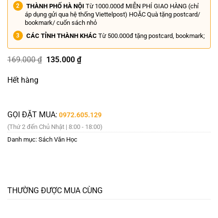
THÀNH PHỐ HÀ NỘI
Từ 1000.000đ MIỄN PHÍ GIAO HÀNG (chỉ
áp dụng gửi qua hệ thống Viettelpost) HOẶC Quà tặng postcard/
bookmark/ cuốn sách nhỏ
CÁC TỈNH THÀNH KHÁC
Từ 500.000đ tặng postcard, bookmark;
Giá
Giá
169.000
₫
135.000
₫
gốc
hiện
là:
tại
Hết hàng
169.000 ₫.
là:
135.000 ₫.
GỌI ĐẶT MUA:
0972.605.129
(Thứ 2 đến Chủ Nhật | 8:00 - 18:00)
Danh mục:
Sách Văn Học
THƯỜNG ĐƯỢC MUA CÙNG