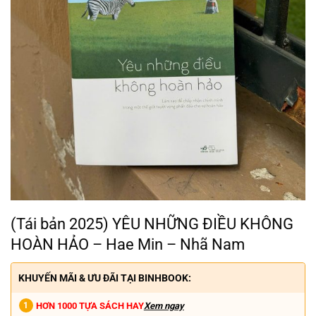
(Tái bản 2025) YÊU NHỮNG ĐIỀU KHÔNG
HOÀN HẢO – Hae Min – Nhã Nam
KHUYẾN MÃI & ƯU ĐÃI TẠI BINHBOOK:
HƠN 1000 TỰA SÁCH HAY
Xem ngay