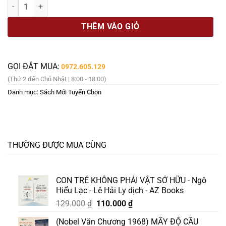
[SÁCH QUỐC GIA 2025] Bộ LỊCH SỬ VĂN MINH THẾ GIỚI - THE STORY OF
THÊM VÀO GIỎ
GỌI ĐẶT MUA:
0972.605.129
(Thứ 2 đến Chủ Nhật | 8:00 - 18:00)
Danh mục:
Sách Mới Tuyển Chọn
THƯỜNG ĐƯỢC MUA CÙNG
CON TRẺ KHÔNG PHẢI VẬT SỞ HỮU - Ngô
Hiểu Lạc - Lê Hải Ly dịch - AZ Books
Giá
Giá
129.000
₫
110.000
₫
gốc
hiện
(Nobel Văn Chương 1968) MẤY ĐỘ CẦU
là:
tại