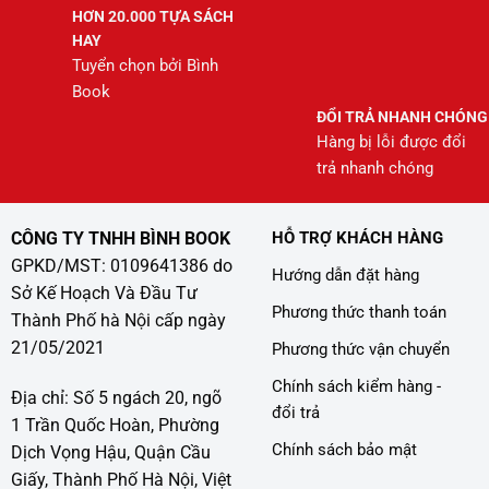
HƠN 20.000 TỰA SÁCH
HAY
Tuyển chọn bởi Bình
Book
ĐỔI TRẢ NHANH CHÓNG
Hàng bị lỗi được đổi
trả nhanh chóng
CÔNG TY TNHH BÌNH BOOK
HỖ TRỢ KHÁCH HÀNG
GPKD/MST: 0109641386 do
Hướng dẫn đặt hàng
Sở Kế Hoạch Và Đầu Tư
Phương thức thanh toán
Thành Phố hà Nội cấp ngày
21/05/2021
Phương thức vận chuyển
Chính sách kiểm hàng -
Địa chỉ: Số 5 ngách 20, ngõ
đổi trả
1 Trần Quốc Hoàn, Phường
Chính sách bảo mật
Dịch Vọng Hậu, Quận Cầu
Giấy, Thành Phố Hà Nội, Việt