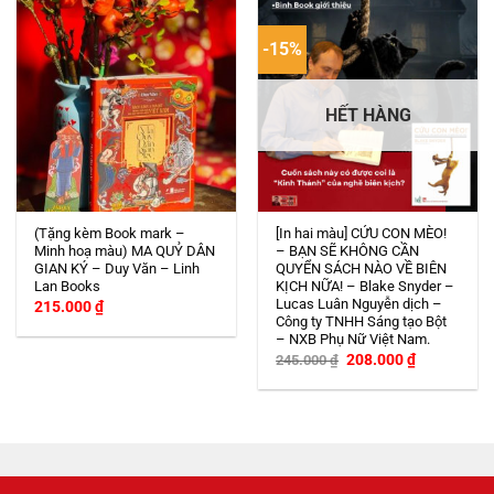
-15%
HẾT HÀNG
(Tặng kèm Book mark –
[In hai màu] CỨU CON MÈO!
Minh hoạ màu) MA QUỶ DÂN
– BẠN SẼ KHÔNG CẦN
GIAN KÝ – Duy Văn – Linh
QUYỂN SÁCH NÀO VỀ BIÊN
Lan Books
KỊCH NỮA! – Blake Snyder –
Lucas Luân Nguyễn dịch –
215.000
₫
Công ty TNHH Sáng tạo Bột
– NXB Phụ Nữ Việt Nam.
Giá
Giá
208.000
₫
245.000
₫
gốc
hiện
là:
tại
245.000 ₫.
là:
208.000 ₫.