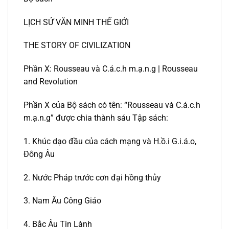
LỊCH SỬ VĂN MINH THẾ GIỚI
THE STORY OF CIVILIZATION
Phần X: Rousseau và C.á.c.h m.ạ.n.g | Rousseau
and Revolution
Phần X của Bộ sách có tên: “Rousseau và C.á.c.h
m.ạ.n.g” được chia thành sáu Tập sách:
1. Khúc dạo đầu của cách mạng và H.ồ.i G.i.á.o,
Đông Âu
2. Nước Pháp trước cơn đại hồng thủy
3. Nam Âu Công Giáo
4. Bắc Âu Tin Lành