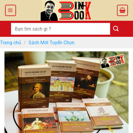
Bỏ
qua
nội
dung
Tìm
kiếm:
Trang chủ
/
Sách Mới Tuyển Chọn