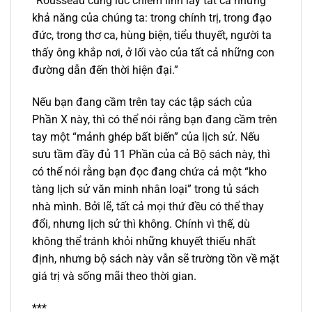
“Rousseau cùng lúc chiếm lĩnh lấy tất cả những
khả năng của chúng ta: trong chính trị, trong đạo
đức, trong thơ ca, hùng biện, tiểu thuyết, người ta
thấy ông khắp nơi, ở lối vào của tất cả những con
đường dẫn đến thời hiện đại.”
Nếu bạn đang cầm trên tay các tập sách của
Phần X này, thì có thể nói rằng bạn đang cầm trên
tay một “mảnh ghép bất biến” của lịch sử. Nếu
sưu tầm đầy đủ 11 Phần của cả Bộ sách này, thì
có thể nói rằng bạn đọc đang chứa cả một “kho
tàng lịch sử văn minh nhân loại” trong tủ sách
nhà mình. Bởi lẽ, tất cả mọi thứ đều có thể thay
đổi, nhưng lịch sử thì không. Chính vì thế, dù
không thể tránh khỏi những khuyết thiếu nhất
định, nhưng bộ sách này vẫn sẽ trường tồn về mặt
giá trị và sống mãi theo thời gian.
***