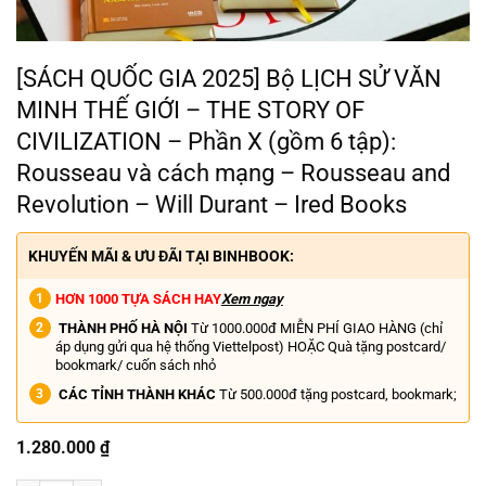
[SÁCH QUỐC GIA 2025] Bộ LỊCH SỬ VĂN
MINH THẾ GIỚI – THE STORY OF
CIVILIZATION – Phần X (gồm 6 tập):
Rousseau và cách mạng – Rousseau and
Revolution – Will Durant – Ired Books
KHUYẾN MÃI & ƯU ĐÃI TẠI BINHBOOK:
HƠN 1000 TỰA SÁCH HAY
Xem ngay
THÀNH PHỐ HÀ NỘI
Từ 1000.000đ MIỄN PHÍ GIAO HÀNG (chỉ
áp dụng gửi qua hệ thống Viettelpost) HOẶC Quà tặng postcard/
bookmark/ cuốn sách nhỏ
CÁC TỈNH THÀNH KHÁC
Từ 500.000đ tặng postcard, bookmark;
1.280.000
₫