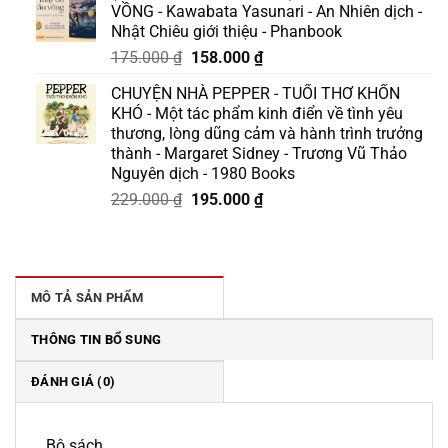
VỒNG - Kawabata Yasunari - An Nhiên dịch -
129.000 ₫.
là:
Nhật Chiêu giới thiệu - Phanbook
110.000 ₫.
Giá
Giá
175.000
₫
158.000
₫
gốc
hiện
CHUYỆN NHÀ PEPPER - TUỔI THƠ KHỐN
là:
tại
KHÓ - Một tác phẩm kinh điển về tình yêu
175.000 ₫.
là:
thương, lòng dũng cảm và hành trình trưởng
158.000 ₫.
thành - Margaret Sidney - Trương Vũ Thảo
Nguyên dịch - 1980 Books
Giá
Giá
229.000
₫
195.000
₫
gốc
hiện
là:
tại
229.000 ₫.
là:
195.000 ₫.
MÔ TẢ SẢN PHẨM
THÔNG TIN BỔ SUNG
ĐÁNH GIÁ (0)
Bộ sách