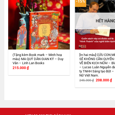
-15%
HẾT HÀN
(Tặng kèm Book mark – Minh hoạ
[In hai màu] CỨU CON M
màu) MA QUỶ DÂN GIAN KÝ – Duy
SẼ KHÔNG CẦN QUYỂN
Văn – Linh Lan Books
VỀ BIÊN KỊCH NỮA! – Bl
– Lucas Luân Nguyễn dị
215.000
₫
ty TNHH Sáng tạo Bột –
Nữ Việt Nam.
Giá
G
208.000
₫
245.000
₫
gốc
h
là:
tạ
245.000 ₫.
là
2