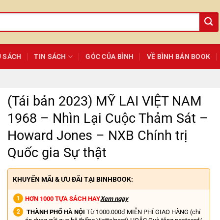
Ủ SÁCH
TIN SÁCH
GÓC CỦA BÌNH
VỀ BÌNH BÁN BOOK
(Tái bản 2023) MỸ LAI VIỆT NAM
1968 – Nhìn Lại Cuộc Thảm Sát –
Howard Jones – NXB Chính trị
Quốc gia Sự thật
KHUYẾN MÃI & ƯU ĐÃI TẠI BINHBOOK:
HƠN 1000 TỰA SÁCH HAY
Xem ngay
THÀNH PHỐ HÀ NỘI
Từ 1000.000đ MIỄN PHÍ GIAO HÀNG (chỉ