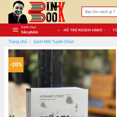
Bỏ
qua
Tìm
kiếm:
nội
dung
Danh mục
HỖ TRỢ KHÁCH HÀNG
T
Sản phẩm
Trang chủ
/
Sách Mới Tuyển Chọn
-20%