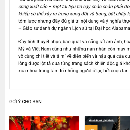
cùng xuất sắc – một tài liệu tin cậy chắc chắn phải 
khiếp có thể xảy ra trong xung đột vũ trang, bất chấp l
tóm lược nhưng đầy đủ giá trị nội dung và ý nghĩa thực
– Giáo sư danh dự ngành Lịch sử tại Đại học Alabam
Đầy tính thuyết phục, bao quát và cũng rất ám ảnh, ho
Mỹ và Việt Nam cũng như những nạn nhân còn may mắn
vô cùng chi tiết và tỉ mỉ về diễn biến và hậu quả của
lòng được lột tả qua từng trang sách khiến độc giả 
xóa nhòa trong tâm trí những người ở lại, bởi cuộc tà
GỢI Ý CHO BẠN