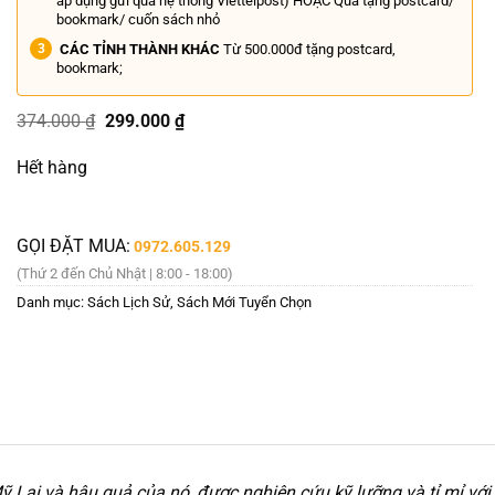
áp dụng gửi qua hệ thống Viettelpost) HOẶC Quà tặng postcard/
bookmark/ cuốn sách nhỏ
CÁC TỈNH THÀNH KHÁC
Từ 500.000đ tặng postcard,
bookmark;
Giá
Giá
374.000
₫
299.000
₫
gốc
hiện
là:
tại
Hết hàng
374.000 ₫.
là:
299.000 ₫.
GỌI ĐẶT MUA:
0972.605.129
(Thứ 2 đến Chủ Nhật | 8:00 - 18:00)
Danh mục:
Sách Lịch Sử
,
Sách Mới Tuyển Chọn
 Lai và hậu quả của nó, được nghiên cứu kỹ lưỡng và tỉ mỉ với