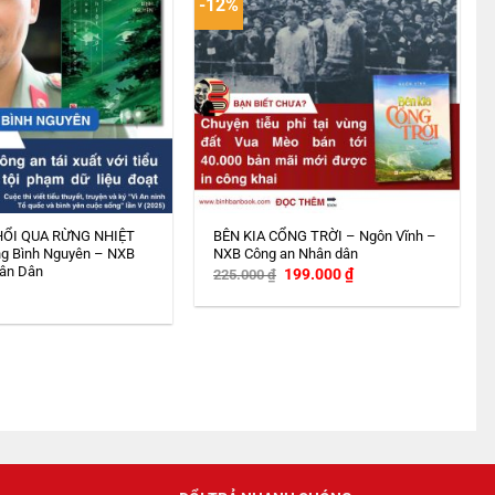
-12%
HỔI QUA RỪNG NHIỆT
BÊN KIA CỔNG TRỜI – Ngôn Vĩnh –
g Bình Nguyên – NXB
NXB Công an Nhân dân
ân Dân
Giá
Giá
199.000
₫
225.000
₫
gốc
hiện
là:
tại
225.000 ₫.
là:
199.000 ₫.