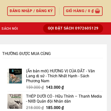
ĐĂNG NHẬP / ĐĂNG KÝ
GIỎ HÀNG /
0
₫
GỌI ĐẶT SÁCH 0972605129
SÁCH NÓI
THƯỜNG ĐƯỢC MUA CÙNG
(Ấn bản mới) HƯƠNG VỊ CỦA ĐẤT - Văn
Lang dị sử - Thích Nhất Hạnh - Sách
Phương Nam
Giá
Giá
159.000
₫
143.000
₫
gốc
hiện
THÉP DƯỚI CỎ - Hữu Thỉnh – Thanh Media
là:
tại
- NXB Quân đội Nhân dân
159.000 ₫.
là:
Giá
Giá
218.000
₫
185.000
₫
143.000 ₫.