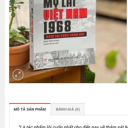
MÔ TẢ SẢN PHẨM
ĐÁNH GIÁ (0)
“Là tác phẩm lôi cuốn nhất cho đến nay về thảm sát Mỹ