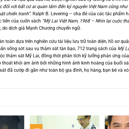
đọc đối với bất cứ ai quan tâm đến kỷ nguyên Việt Nam cũng nh
uật chiến tranh”.
Ralph B. Levering – cha đẻ của các tác phẩm h
 tiễn của cuốn sách
“Mỹ Lai Việt Nam, 1968 – Nhìn lại cuộc th
a; do dịch giả Mạnh Chương chuyển ngữ.
àn toàn dựa trên nghiên cứu tài liệu lưu trữ toàn diện, hồ sơ 
 sống sót sau vụ thảm sát tàn bạo, 712 trang sách của
Mỹ La
 cuộc thảm sát Mỹ Lai, đồng thời phân tích kỹ lưỡng phản ứng củ
khó thoát khỏi ám ảnh bởi những hình ảnh kinh hoàng của buổi
n sát đã cướp đi gần như toàn bộ gia đình, họ hàng, bạn bè và x