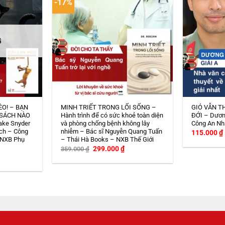
-17%
G
ÈO! – BẠN
MINH TRIẾT TRONG LỐI SỐNG –
GIÓ VẪN T
 SÁCH NÀO
Hành trình để có sức khoẻ toàn diện
ĐỚI – Dươn
ake Snyder
và phòng chống bệnh không lây
Công An Nh
ch – Công
nhiễm – Bác sĩ Nguyễn Quang Tuấn
115.000
₫
 NXB Phụ
– Thái Hà Books – NXB Thế Giới
Giá
Giá
299.000
₫
359.000
₫
gốc
hiện
iá
là:
tại
iện
359.000 ₫.
là:
i
299.000 ₫.
:
08.000 ₫.