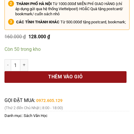
THÀNH PHỐ HÀ NỘI
Từ 1000.000đ MIỄN PHÍ GIAO HÀNG (chỉ
áp dụng gửi qua hệ thống Viettelpost) HOẶC Quà tặng postcard/
bookmark/ cuốn sách nhỏ
CÁC TỈNH THÀNH KHÁC
Từ 500.000đ tặng postcard, bookmark;
Giá
Giá
160.000
₫
128.000
₫
gốc
hiện
là:
tại
Còn 50 trong kho
160.000 ₫.
là:
128.000 ₫.
SĂN CÁ – Sử Mại – Hồng Hạnh dịch – Nhã Nam – NXB Hội nhà văn s
THÊM VÀO GIỎ
GỌI ĐẶT MUA:
0972.605.129
(Thứ 2 đến Chủ Nhật | 8:00 - 18:00)
Danh mục:
Sách Văn Học