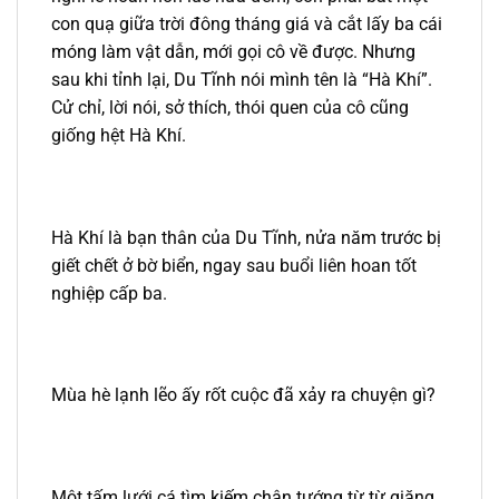
con quạ giữa trời đông tháng giá và cắt lấy ba cái
móng làm vật dẫn, mới gọi cô về được. Nhưng
sau khi tỉnh lại, Du Tĩnh nói mình tên là “Hà Khí”.
Cử chỉ, lời nói, sở thích, thói quen của cô cũng
giống hệt Hà Khí.
Hà Khí là bạn thân của Du Tĩnh, nửa năm trước bị
giết chết ở bờ biển, ngay sau buổi liên hoan tốt
nghiệp cấp ba.
Mùa hè lạnh lẽo ấy rốt cuộc đã xảy ra chuyện gì?
Một tấm lưới cá tìm kiếm chân tướng từ từ giăng