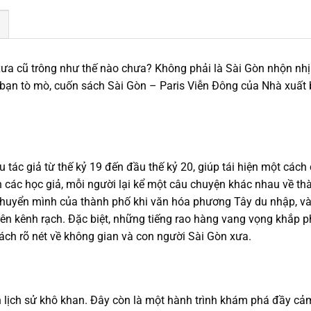
ưa cũ trông như thế nào chưa? Không phải là Sài Gòn nhộn nhị
bạn tò mò, cuốn sách Sài Gòn – Paris Viễn Đông của Nhà xuất 
 tác giả từ thế kỷ 19 đến đầu thế kỷ 20, giúp tái hiện một các
 các học giả, mỗi người lại kể một câu chuyện khác nhau về th
 chuyển mình của thành phố khi văn hóa phương Tây du nhập, 
ên kênh rạch. Đặc biệt, những tiếng rao hàng vang vọng khắp 
ách rõ nét về không gian và con người Sài Gòn xưa.
 lịch sử khô khan. Đây còn là một hành trình khám phá đầy cảm