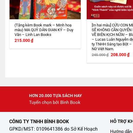
(Tặng kèm Book mark – Minh hoạ
[In hai màu] CỨU CON M
màu) MA QUỶ DÂN GIAN KÝ – Duy
SẼ KHÔNG CẦN QUYỂN
Văn – Linh Lan Books
VỀ BIÊN KỊCH NỮA! – Bl
– Lucas Luân Nguyễn dị
215.000
₫
ty TNHH Sáng tạo Bột –
Nữ Việt Nam.
Giá
G
208.000
₫
245.000
₫
gốc
h
là:
tạ
245.000 ₫.
là
2
HƠN 20.000 TỰA SÁCH HAY
Tuyển chọn bởi Bình Book
CÔNG TY TNHH BÌNH BOOK
HỖ TRỢ K
GPKD/MST: 0109641386 do Sở Kế Hoạch
Hướng dẫn 