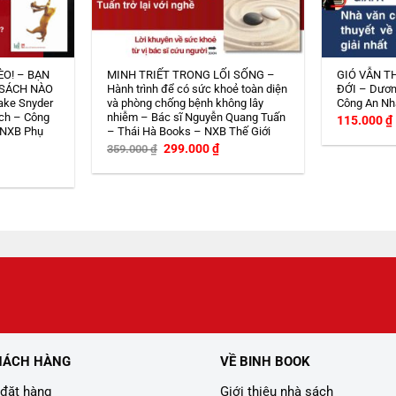
ÈO! – BẠN
MINH TRIẾT TRONG LỐI SỐNG –
GIÓ VẪN T
 SÁCH NÀO
Hành trình để có sức khoẻ toàn diện
ĐỚI – Dươn
ake Snyder
và phòng chống bệnh không lây
Công An Nh
ch – Công
nhiễm – Bác sĩ Nguyễn Quang Tuấn
115.000
₫
 NXB Phụ
– Thái Hà Books – NXB Thế Giới
Giá
Giá
299.000
₫
359.000
₫
gốc
hiện
iá
là:
tại
iện
359.000 ₫.
là:
i
299.000 ₫.
:
08.000 ₫.
HÁCH HÀNG
VỀ BINH BOOK
đặt hàng
Giới thiệu nhà sách