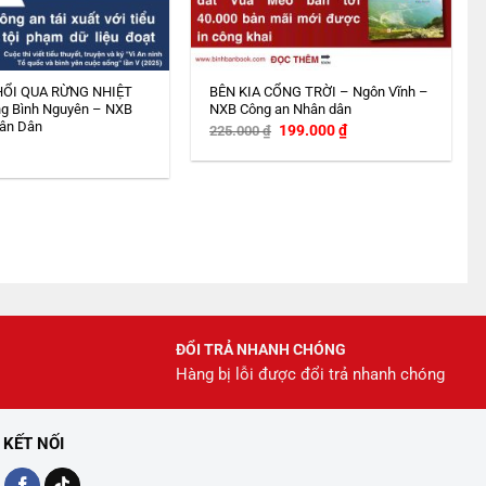
HỔI QUA RỪNG NHIỆT
BÊN KIA CỔNG TRỜI – Ngôn Vĩnh –
g Bình Nguyên – NXB
NXB Công an Nhân dân
ân Dân
Giá
Giá
199.000
₫
225.000
₫
gốc
hiện
là:
tại
225.000 ₫.
là:
199.000 ₫.
ĐỔI TRẢ NHANH CHÓNG
Hàng bị lỗi được đổi trả nhanh chóng
KẾT NỐI