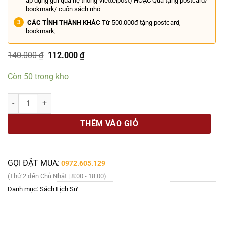
áp dụng gửi qua hệ thống Viettelpost) HOẶC Quà tặng postcard/
bookmark/ cuốn sách nhỏ
CÁC TỈNH THÀNH KHÁC
Từ 500.000đ tặng postcard,
bookmark;
Giá
Giá
140.000
₫
112.000
₫
gốc
hiện
là:
tại
Còn 50 trong kho
140.000 ₫.
là:
112.000 ₫.
SÀI GÒN - PARIS VIỄN ĐÔNG – Nhiều tác giả - Nguyễn Quang Diệu và
THÊM VÀO GIỎ
GỌI ĐẶT MUA:
0972.605.129
(Thứ 2 đến Chủ Nhật | 8:00 - 18:00)
Danh mục:
Sách Lịch Sử