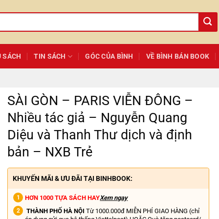
Ủ SÁCH
TIN SÁCH
GÓC CỦA BÌNH
VỀ BÌNH BÁN BOOK
SÀI GÒN – PARIS VIỄN ĐÔNG –
Nhiều tác giả – Nguyễn Quang
Diệu và Thanh Thư dịch và định
bản – NXB Trẻ
KHUYẾN MÃI & ƯU ĐÃI TẠI BINHBOOK:
HƠN 1000 TỰA SÁCH HAY
Xem ngay
THÀNH PHỐ HÀ NỘI
Từ 1000.000đ MIỄN PHÍ GIAO HÀNG (chỉ