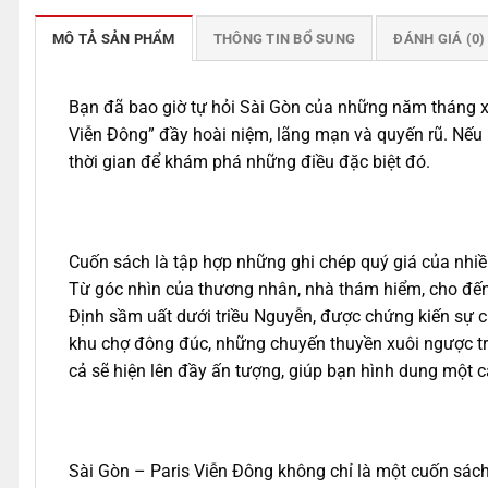
MÔ TẢ SẢN PHẨM
THÔNG TIN BỔ SUNG
ĐÁNH GIÁ (0)
Bạn đã bao giờ tự hỏi Sài Gòn của những năm tháng x
Viễn Đông” đầy hoài niệm, lãng mạn và quyến rũ. Nếu 
thời gian để khám phá những điều đặc biệt đó.
Cuốn sách là tập hợp những ghi chép quý giá của nhiều
Từ góc nhìn của thương nhân, nhà thám hiểm, cho đến
Định sầm uất dưới triều Nguyễn, được chứng kiến sự
khu chợ đông đúc, những chuyến thuyền xuôi ngược tr
cả sẽ hiện lên đầy ấn tượng, giúp bạn hình dung một c
Sài Gòn – Paris Viễn Đông không chỉ là một cuốn sách