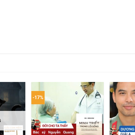
-17%
G