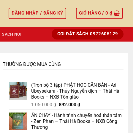
ĐĂNG NHẬP / ĐĂNG KÝ
GIỎ HÀNG /
0
₫
GỌI ĐẶT SÁCH 0972605129
SÁCH NÓI
THƯỜNG ĐƯỢC MUA CÙNG
(Trọn bộ 3 tập) PHẬT HỌC CĂN BẢN - Ari
Ubeysekara - Thủy Nguyễn dịch – Thái Hà
Books – NXB Tôn giáo
Giá
Giá
1.050.000
₫
892.000
₫
gốc
hiện
ĂN CHAY - Hành trình chuyển hoá thân tâm
là:
tại
- Zen Phan – Thái Hà Books – NXB Công
1.050.000 ₫.
là:
Thương
892.000 ₫.