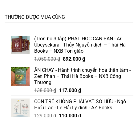
THƯỜNG ĐƯỢC MUA CÙNG
(Trọn bộ 3 tập) PHẬT HỌC CĂN BẢN - Ari
Ubeysekara - Thủy Nguyễn dịch – Thái Hà
Books – NXB Tôn giáo
Giá
Giá
1.050.000
₫
892.000
₫
gốc
hiện
ĂN CHAY - Hành trình chuyển hoá thân tâm -
là:
tại
Zen Phan – Thái Hà Books – NXB Công
1.050.000 ₫.
là:
Thương
892.000 ₫.
Giá
Giá
138.000
₫
117.000
₫
gốc
hiện
CON TRẺ KHÔNG PHẢI VẬT SỞ HỮU - Ngô
là:
tại
Hiểu Lạc - Lê Hải Ly dịch - AZ Books
138.000 ₫.
là:
Giá
Giá
129.000
₫
110.000
₫
117.000 ₫.
gốc
hiện
là:
tại
129.000 ₫.
là: