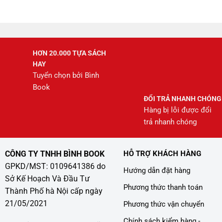
245.000 ₫.
là:
208.000 ₫.
HƠN 20.000 TỰA SÁCH
HAY
Tuyển chọn bởi Bình
Book
ĐỔI TRẢ NHANH CHÓNG
Hàng bị lỗi được đổi
trả nhanh chóng
CÔNG TY TNHH BÌNH BOOK
HỖ TRỢ KHÁCH HÀNG
GPKD/MST: 0109641386 do
Hướng dẫn đặt hàng
Sở Kế Hoạch Và Đầu Tư
Phương thức thanh toán
Thành Phố hà Nội cấp ngày
21/05/2021
Phương thức vận chuyển
Chính sách kiểm hàng -