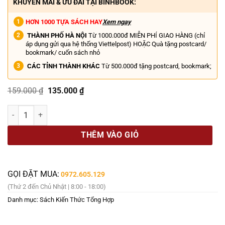
KHUYẾN MÃI & ƯU ĐÃI TẠI BINHBOOK:
HƠN 1000 TỰA SÁCH HAY
Xem ngay
THÀNH PHỐ HÀ NỘI
Từ 1000.000đ MIỄN PHÍ GIAO HÀNG (chỉ
áp dụng gửi qua hệ thống Viettelpost) HOẶC Quà tặng postcard/
bookmark/ cuốn sách nhỏ
CÁC TỈNH THÀNH KHÁC
Từ 500.000đ tặng postcard, bookmark;
Giá
Giá
159.000
₫
135.000
₫
gốc
hiện
là:
tại
(Sách Song Ngữ) KHÁM PHÁ VIỆT NAM XANH: HÀNH TINH BIỂN - Khám
159.000 ₫.
là:
135.000 ₫.
THÊM VÀO GIỎ
GỌI ĐẶT MUA:
0972.605.129
(Thứ 2 đến Chủ Nhật | 8:00 - 18:00)
Danh mục:
Sách Kiến Thức Tổng Hợp