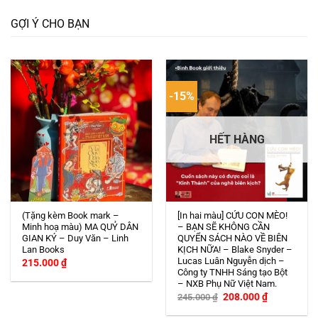
GỢI Ý CHO BẠN
-15%
HẾT HÀNG
(Tặng kèm Book mark –
[In hai màu] CỨU CON MÈO!
Minh hoạ màu) MA QUỶ DÂN
– BẠN SẼ KHÔNG CẦN
GIAN KÝ – Duy Văn – Linh
QUYỂN SÁCH NÀO VỀ BIÊN
Lan Books
KỊCH NỮA! – Blake Snyder –
Lucas Luân Nguyễn dịch –
215.000
₫
Công ty TNHH Sáng tạo Bột
– NXB Phụ Nữ Việt Nam.
Giá
Giá
208.000
₫
245.000
₫
gốc
hiện
là:
tại