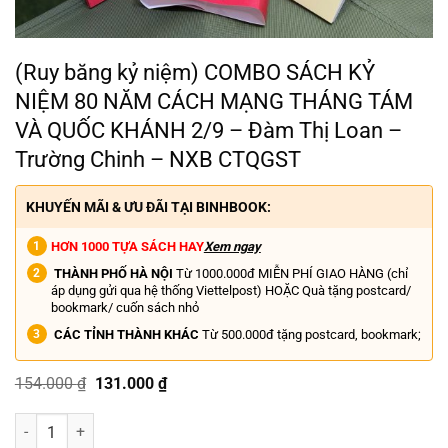
(Ruy băng kỷ niệm) COMBO SÁCH KỶ
NIỆM 80 NĂM CÁCH MẠNG THÁNG TÁM
VÀ QUỐC KHÁNH 2/9 – Đàm Thị Loan –
Trường Chinh – NXB CTQGST
KHUYẾN MÃI & ƯU ĐÃI TẠI BINHBOOK:
HƠN 1000 TỰA SÁCH HAY
Xem ngay
THÀNH PHỐ HÀ NỘI
Từ 1000.000đ MIỄN PHÍ GIAO HÀNG (chỉ
áp dụng gửi qua hệ thống Viettelpost) HOẶC Quà tặng postcard/
bookmark/ cuốn sách nhỏ
CÁC TỈNH THÀNH KHÁC
Từ 500.000đ tặng postcard, bookmark;
Giá
Giá
154.000
₫
131.000
₫
gốc
hiện
là:
tại
(Ruy băng kỷ niệm) COMBO SÁCH KỶ NIỆM 80 NĂM CÁCH MẠNG THÁ
154.000 ₫.
là:
131.000 ₫.