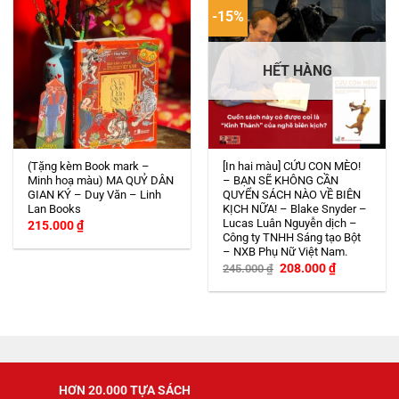
-15%
HẾT HÀNG
(Tặng kèm Book mark –
[In hai màu] CỨU CON MÈO!
Minh hoạ màu) MA QUỶ DÂN
– BẠN SẼ KHÔNG CẦN
GIAN KÝ – Duy Văn – Linh
QUYỂN SÁCH NÀO VỀ BIÊN
Lan Books
KỊCH NỮA! – Blake Snyder –
Lucas Luân Nguyễn dịch –
215.000
₫
Công ty TNHH Sáng tạo Bột
– NXB Phụ Nữ Việt Nam.
Giá
Giá
208.000
₫
245.000
₫
gốc
hiện
là:
tại
245.000 ₫.
là:
208.000 ₫.
HƠN 20.000 TỰA SÁCH