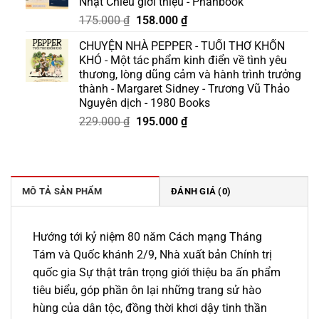
Nhật Chiêu giới thiệu - Phanbook
110.000 ₫.
Giá
Giá
175.000
₫
158.000
₫
gốc
hiện
CHUYỆN NHÀ PEPPER - TUỔI THƠ KHỐN
là:
tại
KHÓ - Một tác phẩm kinh điển về tình yêu
175.000 ₫.
là:
thương, lòng dũng cảm và hành trình trưởng
158.000 ₫.
thành - Margaret Sidney - Trương Vũ Thảo
Nguyên dịch - 1980 Books
Giá
Giá
229.000
₫
195.000
₫
gốc
hiện
là:
tại
229.000 ₫.
là:
195.000 ₫.
MÔ TẢ SẢN PHẨM
ĐÁNH GIÁ (0)
Hướng tới kỷ niệm 80 năm Cách mạng Tháng
Tám và Quốc khánh 2/9, Nhà xuất bản Chính trị
quốc gia Sự thật trân trọng giới thiệu ba ấn phẩm
tiêu biểu, góp phần ôn lại những trang sử hào
hùng của dân tộc, đồng thời khơi dậy tinh thần