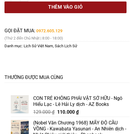
THÊM VÀO GIỎ
GỌI ĐẶT MUA:
0972.605.129
(Thứ 2 đến Chủ Nhật | 8:00 - 18:00)
Danh mục:
Lịch Sử Việt Nam
,
Sách Lịch Sử
THƯỜNG ĐƯỢC MUA CÙNG
CON TRẺ KHÔNG PHẢI VẬT SỞ HỮU - Ngô
Hiểu Lạc - Lê Hải Ly dịch - AZ Books
Giá
Giá
129.000
₫
110.000
₫
gốc
hiện
(Nobel Văn Chương 1968) MẤY ĐỘ CẦU
là:
tại
VỒNG - Kawabata Yasunari - An Nhiên dịch -
129.000 ₫.
là: