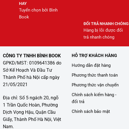
HAY
Tuyển chọn bởi Bình
Book
ĐỔI TRẢ NHANH CHÓNG
Hàng bị lỗi được đổi
trả nhanh chóng
CÔNG TY TNHH BÌNH BOOK
HỖ TRỢ KHÁCH HÀNG
GPKD/MST: 0109641386 do
Hướng dẫn đặt hàng
Sở Kế Hoạch Và Đầu Tư
Phương thức thanh toán
Thành Phố hà Nội cấp ngày
21/05/2021
Phương thức vận chuyển
Chính sách kiểm hàng -
Địa chỉ: Số 5 ngách 20, ngõ
đổi trả
1 Trần Quốc Hoàn, Phường
Chính sách bảo mật
Dịch Vọng Hậu, Quận Cầu
Giấy, Thành Phố Hà Nội, Việt
Nam.