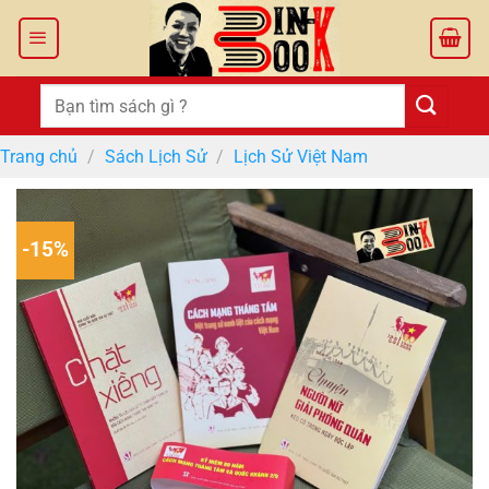
Bỏ
qua
nội
dung
Tìm
kiếm:
Trang chủ
/
Sách Lịch Sử
/
Lịch Sử Việt Nam
-15%