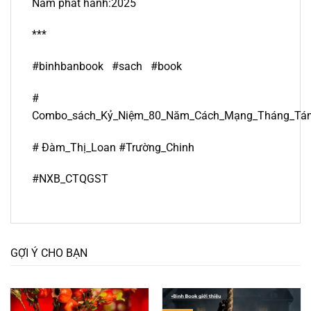
Năm phát hành:2025
***
#binhbanbook #sach #book
#
Combo_sách_Kỷ_Niệm_80_Năm_Cách_Mạng_Tháng_Tá
# Đàm_Thị_Loan #Trường_Chinh
#NXB_CTQGST
GỢI Ý CHO BẠN