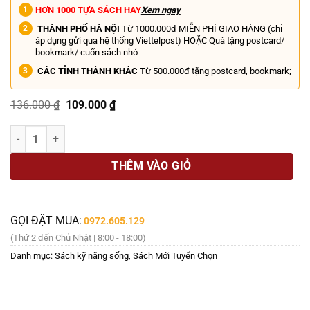
HƠN 1000 TỰA SÁCH HAY
Xem ngay
THÀNH PHỐ HÀ NỘI
Từ 1000.000đ MIỄN PHÍ GIAO HÀNG (chỉ
áp dụng gửi qua hệ thống Viettelpost) HOẶC Quà tặng postcard/
bookmark/ cuốn sách nhỏ
CÁC TỈNH THÀNH KHÁC
Từ 500.000đ tặng postcard, bookmark;
Giá
Giá
136.000
₫
109.000
₫
gốc
hiện
là:
tại
QUẤY RỐI TINH THẦN – Bạo Lực Đồi Bại Trong Cuộc Sống Hằng Ngày 
136.000 ₫.
là:
109.000 ₫.
THÊM VÀO GIỎ
GỌI ĐẶT MUA:
0972.605.129
(Thứ 2 đến Chủ Nhật | 8:00 - 18:00)
Danh mục:
Sách kỹ năng sống
,
Sách Mới Tuyển Chọn