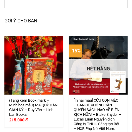
GỢI Ý CHO BẠN
-15%
HẾT HÀNG
(Tặng kèm Book mark –
[In hai màu] CỨU CON MÈO!
Minh hoạ màu) MA QUỶ DÂN
– BẠN SẼ KHÔNG CẦN
GIAN KÝ – Duy Văn – Linh
QUYỂN SÁCH NÀO VỀ BIÊN
Lan Books
KỊCH NỮA! – Blake Snyder –
Lucas Luân Nguyễn dịch –
215.000
₫
Công ty TNHH Sáng tạo Bột
– NXB Phụ Nữ Việt Nam.