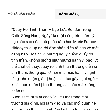
199.000 ₫.
là:
169.000 ₫.
MÔ TẢ SẢN PHẨM
ĐÁNH GIÁ (0)
“Quấy Rối Tinh Thần – Bạo Lực Đồi Bại Trong
Cuộc Sống Hàng Ngày” là một công trình tâm lý
học sắc sảo của nhà phân tâm học Marie-France
Hirigoyen, giúp người đọc nhận diện rõ hơn về một
dạng bạo lực tinh vi nhưng nguy hiểm: quấy rối
tinh thần. Không giống như những hành vi bạo lực
thể chất dễ thấy, quấy rối tinh thần thường diễn ra
âm thầm, thông qua lời nói mỉa mai, hành vi lạnh
lùng, phủ nhận giá trị hoặc liên tục gây nghi ngờ –
khiến nạn nhân bị tổn thương sâu sắc mà không
nhận ra.
Cuốn sách đưa ra các ví dụ cụ thể trong môi
trường gia đình, nơi làm việc và các mối quan hệ
xã hội, cho thấy cách những kẻ thao túng sử dụng