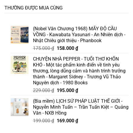
THƯỜNG ĐƯỢC MUA CÙNG
(Nobel Văn Chương 1968) MẤY ĐỘ CẦU
VỒNG - Kawabata Yasunari - An Nhiên dịch -
Nhật Chiêu giới thiệu - Phanbook
Giá
Giá
175.000
₫
158.000
₫
gốc
hiện
CHUYỆN NHÀ PEPPER - TUỔI THƠ KHỐN
là:
tại
KHÓ - Một tác phẩm kinh điển về tình yêu
175.000 ₫.
là:
thương, lòng dũng cảm và hành trình trưởng
158.000 ₫.
thành - Margaret Sidney - Trương Vũ Thảo
Nguyên dịch - 1980 Books
Giá
Giá
229.000
₫
195.000
₫
gốc
hiện
(Bìa mềm) LỊCH SỬ PHÁP LUẬT THẾ GIỚI -
là:
tại
Nguyễn Minh Tuấn – Trần Tuấn Kiệt – Quảng
229.000 ₫.
là:
Văn - NXB Hồng
195.000 ₫.
Giá
Giá
199.000
₫
169.000
₫
gốc
hiện
là:
tại