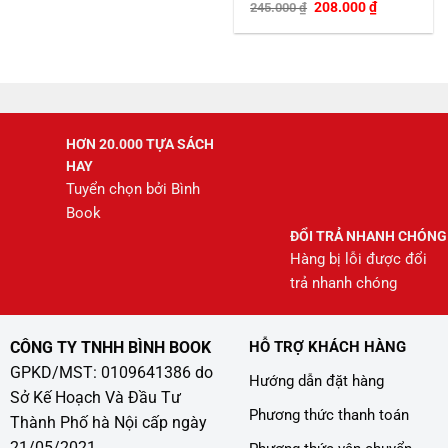
Giá
Giá
208.000
₫
245.000
₫
gốc
hiện
là:
tại
245.000 ₫.
là:
208.000 ₫.
HƠN 20.000 TỰA SÁCH
HAY
Tuyển chọn bởi Bình
Book
ĐỔI TRẢ NHANH CHÓNG
Hàng bị lỗi được đổi
trả nhanh chóng
CÔNG TY TNHH BÌNH BOOK
HỖ TRỢ KHÁCH HÀNG
GPKD/MST: 0109641386 do
Hướng dẫn đặt hàng
Sở Kế Hoạch Và Đầu Tư
Phương thức thanh toán
Thành Phố hà Nội cấp ngày
21/05/2021