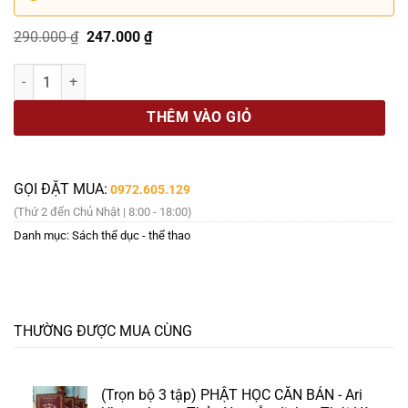
Giá
Giá
290.000
₫
247.000
₫
gốc
hiện
là:
tại
PHƯỢNG HOÀNG LỬA HỒI SINH TỪ TRO TÀN – Cuốn sách toàn diện nhấ
290.000 ₫.
là:
247.000 ₫.
THÊM VÀO GIỎ
GỌI ĐẶT MUA:
0972.605.129
(Thứ 2 đến Chủ Nhật | 8:00 - 18:00)
Danh mục:
Sách thể dục - thể thao
THƯỜNG ĐƯỢC MUA CÙNG
(Trọn bộ 3 tập) PHẬT HỌC CĂN BẢN - Ari