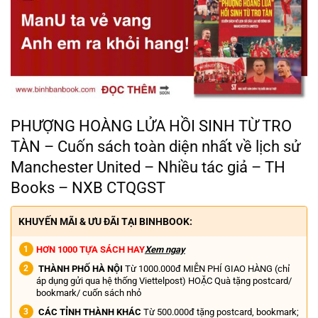
PHƯỢNG HOÀNG LỬA HỒI SINH TỪ TRO
TÀN – Cuốn sách toàn diện nhất về lịch sử
Manchester United – Nhiều tác giả – TH
Books – NXB CTQGST
KHUYẾN MÃI & ƯU ĐÃI TẠI BINHBOOK:
HƠN 1000 TỰA SÁCH HAY
Xem ngay
THÀNH PHỐ HÀ NỘI
Từ 1000.000đ MIỄN PHÍ GIAO HÀNG (chỉ
áp dụng gửi qua hệ thống Viettelpost) HOẶC Quà tặng postcard/
bookmark/ cuốn sách nhỏ
CÁC TỈNH THÀNH KHÁC
Từ 500.000đ tặng postcard, bookmark;