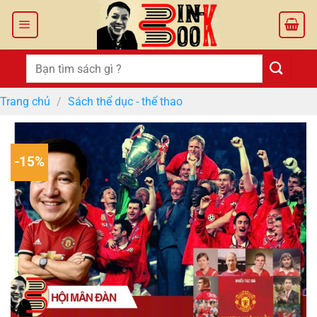
Bỏ
qua
nội
dung
Tìm
kiếm:
Trang chủ
/
Sách thể dục - thể thao
-15%