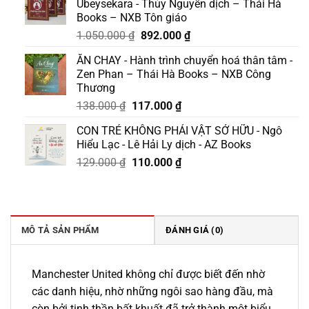
Ubeysekara - Thủy Nguyễn dịch – Thái Hà
Books – NXB Tôn giáo
Giá
Giá
1.050.000
₫
892.000
₫
gốc
hiện
ĂN CHAY - Hành trình chuyển hoá thân tâm -
là:
tại
Zen Phan – Thái Hà Books – NXB Công
1.050.000 ₫.
là:
Thương
892.000 ₫.
Giá
Giá
138.000
₫
117.000
₫
gốc
hiện
CON TRẺ KHÔNG PHẢI VẬT SỞ HỮU - Ngô
là:
tại
Hiểu Lạc - Lê Hải Ly dịch - AZ Books
138.000 ₫.
là:
Giá
Giá
129.000
₫
110.000
₫
117.000 ₫.
gốc
hiện
là:
tại
129.000 ₫.
là:
110.000 ₫.
MÔ TẢ SẢN PHẨM
ĐÁNH GIÁ (0)
Manchester United không chỉ được biết đến nhờ
các danh hiệu, nhờ những ngôi sao hàng đầu, mà
còn bởi tinh thần bất khuất đã trở thành một biểu