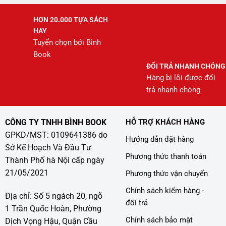
HƠN 20.000 TỰA SÁCH
HAY
Tuyển chọn bởi Bình
Book
ĐỔI TRẢ NHANH CHÓNG
Hàng bị lỗi được đổi
trả nhanh chóng
CÔNG TY TNHH BÌNH BOOK
HỖ TRỢ KHÁCH HÀNG
GPKD/MST: 0109641386 do
Hướng dẫn đặt hàng
Sở Kế Hoạch Và Đầu Tư
Phương thức thanh toán
Thành Phố hà Nội cấp ngày
21/05/2021
Phương thức vận chuyển
Chính sách kiểm hàng -
Địa chỉ: Số 5 ngách 20, ngõ
đổi trả
1 Trần Quốc Hoàn, Phường
Chính sách bảo mật
Dịch Vọng Hậu, Quận Cầu