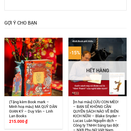
GỢI Ý CHO BẠN
-15%
HẾT HÀNG
(Tặng kèm Book mark –
[In hai màu] CỨU CON MÈO!
Minh hoạ màu) MA QUỶ DÂN
– BẠN SẼ KHÔNG CẦN
GIAN KÝ – Duy Văn – Linh
QUYỂN SÁCH NÀO VỀ BIÊN
Lan Books
KỊCH NỮA! – Blake Snyder –
Lucas Luân Nguyễn dịch –
215.000
₫
Công ty TNHH Sáng tạo Bột
– NXB Phụ Nữ Việt Nam.