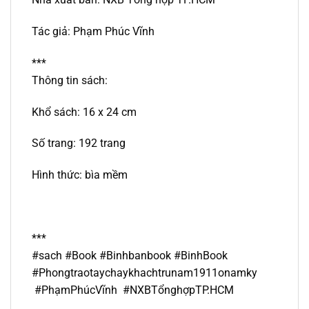
Tác giả: Phạm Phúc Vĩnh
***
Thông tin sách:
Khổ sách: 16 x 24 cm
Số trang: 192 trang
Hình thức: bìa mềm
***
#sach #Book #Binhbanbook #BinhBook
#Phongtraotaychaykhachtrunam1911onamky
#PhạmPhúcVĩnh #NXBTổnghợpTP.HCM