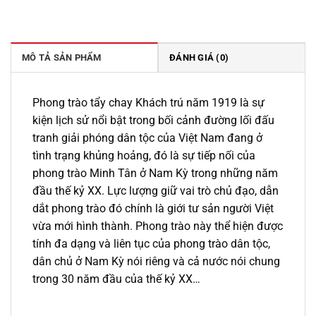
gốc
hiện
là:
tại
229.000 ₫.
là:
195.000 ₫.
MÔ TẢ SẢN PHẨM
ĐÁNH GIÁ (0)
Phong trào tẩy chay Khách trú năm 1919
là sự
kiện lịch sử nổi bật trong bối cảnh đường lối đấu
tranh giải phóng dân tộc của Việt Nam đang ở
tình trạng khủng hoảng, đó là sự tiếp nối của
phong trào Minh Tân ở Nam Kỳ trong những năm
đầu thế kỷ XX. Lực lượng giữ vai trò chủ đạo, dẫn
dắt phong trào đó chính là giới tư sản người Việt
vừa mới hình thành. Phong trào này thể hiện được
tính đa dạng và liên tục của phong trào dân tộc,
dân chủ ở Nam Kỳ nói riêng và cả nước nói chung
trong 30 năm đầu của thế kỷ XX…