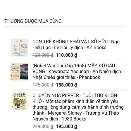
THƯỜNG ĐƯỢC MUA CÙNG
CON TRẺ KHÔNG PHẢI VẬT SỞ HỮU - Ngô
Hiểu Lạc - Lê Hải Ly dịch - AZ Books
Giá
Giá
129.000
₫
110.000
₫
gốc
hiện
(Nobel Văn Chương 1968) MẤY ĐỘ CẦU
là:
tại
VỒNG - Kawabata Yasunari - An Nhiên dịch -
129.000 ₫.
là:
Nhật Chiêu giới thiệu - Phanbook
110.000 ₫.
Giá
Giá
175.000
₫
158.000
₫
gốc
hiện
CHUYỆN NHÀ PEPPER - TUỔI THƠ KHỐN
là:
tại
KHÓ - Một tác phẩm kinh điển về tình yêu
175.000 ₫.
là:
thương, lòng dũng cảm và hành trình trưởng
158.000 ₫.
thành - Margaret Sidney - Trương Vũ Thảo
Nguyên dịch - 1980 Books
Giá
Giá
229.000
₫
195.000
₫