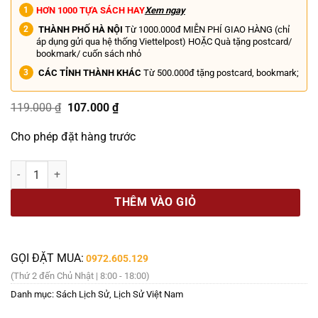
HƠN 1000 TỰA SÁCH HAY
Xem ngay
THÀNH PHỐ HÀ NỘI
Từ 1000.000đ MIỄN PHÍ GIAO HÀNG (chỉ
áp dụng gửi qua hệ thống Viettelpost) HOẶC Quà tặng postcard/
bookmark/ cuốn sách nhỏ
CÁC TỈNH THÀNH KHÁC
Từ 500.000đ tặng postcard, bookmark;
Giá
Giá
119.000
₫
107.000
₫
gốc
hiện
là:
tại
Cho phép đặt hàng trước
119.000 ₫.
là:
107.000 ₫.
PHONG TRÀO TẨY CHAY KHÁCH TRÚ NĂM 1919 Ở NAM KỲ - Phạm Phú
THÊM VÀO GIỎ
GỌI ĐẶT MUA:
0972.605.129
(Thứ 2 đến Chủ Nhật | 8:00 - 18:00)
Danh mục:
Sách Lịch Sử
,
Lịch Sử Việt Nam