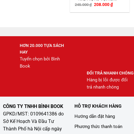
Giá
Giá
208.000
₫
245.000
₫
gốc
hiện
là:
tại
245.000 ₫.
là:
208.000 ₫.
HƠN 20.000 TỰA SÁCH
HAY
Tuyển chọn bởi Bình
Book
ĐỔI TRẢ NHANH CHÓNG
Hàng bị lỗi được đổi
trả nhanh chóng
CÔNG TY TNHH BÌNH BOOK
HỖ TRỢ KHÁCH HÀNG
GPKD/MST: 0109641386 do
Hướng dẫn đặt hàng
Sở Kế Hoạch Và Đầu Tư
Phương thức thanh toán
Thành Phố hà Nội cấp ngày