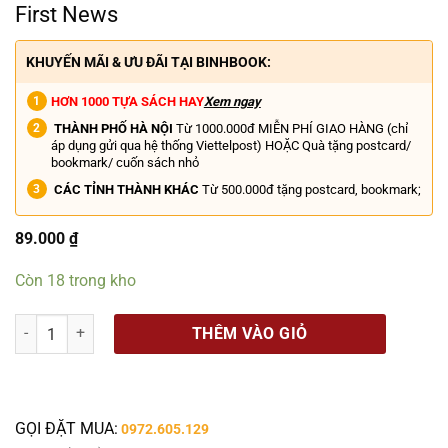
First News
KHUYẾN MÃI & ƯU ĐÃI TẠI BINHBOOK:
HƠN 1000 TỰA SÁCH HAY
Xem ngay
THÀNH PHỐ HÀ NỘI
Từ 1000.000đ MIỄN PHÍ GIAO HÀNG (chỉ
áp dụng gửi qua hệ thống Viettelpost) HOẶC Quà tặng postcard/
bookmark/ cuốn sách nhỏ
CÁC TỈNH THÀNH KHÁC
Từ 500.000đ tặng postcard, bookmark;
89.000
₫
Còn 18 trong kho
[Phiên bản đặc biệt bìa cứng] (Bản dịch được bạn đọc Việt Nam yêu 
THÊM VÀO GIỎ
GỌI ĐẶT MUA:
0972.605.129