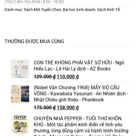
(Thứ 2 đến Chủ Nhật | 8:00 - 18:00)
Danh mục:
Sách Mới Tuyển Chọn
,
Bài học kinh doanh
,
Sách Kinh Tế
THƯỜNG ĐƯỢC MUA CÙNG
CON TRẺ KHÔNG PHẢI VẬT SỞ HỮU - Ngô
Hiểu Lạc - Lê Hải Ly dịch - AZ Books
Giá
Giá
129.000
₫
110.000
₫
gốc
hiện
(Nobel Văn Chương 1968) MẤY ĐỘ CẦU
là:
tại
VỒNG - Kawabata Yasunari - An Nhiên dịch -
129.000 ₫.
là:
Nhật Chiêu giới thiệu - Phanbook
110.000 ₫.
Giá
Giá
175.000
₫
158.000
₫
gốc
hiện
CHUYỆN NHÀ PEPPER - TUỔI THƠ KHỐN
là:
tại
KHÓ - Một tác phẩm kinh điển về tình yêu
175.000 ₫.
là:
thương, lòng dũng cảm và hành trình trưởng
158.000 ₫.