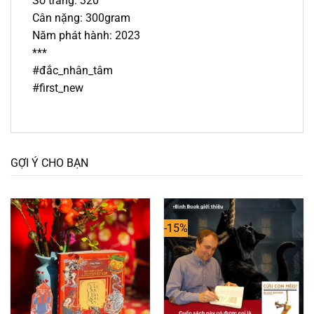
Số trang: 320
Cân nặng: 300gram
Năm phát hành: 2023
***
#đắc_nhân_tâm
#first_new
GỢI Ý CHO BẠN
-15%