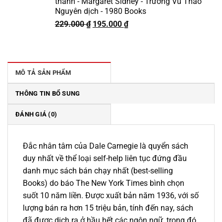
thành - Margaret Sidney - Trương Vũ Thảo
Nguyên dịch - 1980 Books
Giá
Giá
229.000
₫
195.000
₫
gốc
hiện
là:
tại
229.000 ₫.
là:
195.000 ₫.
MÔ TẢ SẢN PHẨM
THÔNG TIN BỔ SUNG
ĐÁNH GIÁ (0)
Đắc nhân tâm của Dale Carnegie là quyển sách
duy nhất về thể loại self-help liên tục đứng đầu
danh mục sách bán chạy nhất (best-selling
Books) do báo The New York Times bình chọn
suốt 10 năm liền. Được xuất bản năm 1936, với số
lượng bán ra hơn 15 triệu bản, tính đến nay, sách
đã được dịch ra ở hầu hết các ngôn ngữ, trong đó