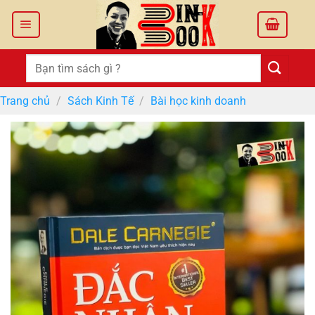
Bỏ
qua
nội
dung
Tìm
kiếm:
Trang chủ
/
Sách Kinh Tế
/
Bài học kinh doanh