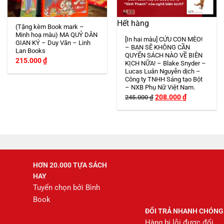
Hết hàng
(Tặng kèm Book mark –
Minh hoạ màu) MA QUỶ DÂN
[In hai màu] CỨU CON MÈO!
GIAN KÝ – Duy Văn – Linh
– BẠN SẼ KHÔNG CẦN
Lan Books
QUYỂN SÁCH NÀO VỀ BIÊN
215.000
₫
KỊCH NỮA! – Blake Snyder –
Lucas Luân Nguyễn dịch –
Công ty TNHH Sáng tạo Bột
– NXB Phụ Nữ Việt Nam.
Giá
Giá
208.000
₫
245.000
₫
gốc
hiện
là:
tại
245.000 ₫.
là:
208.000 ₫.
HƠN 20.000 TỰA SÁCH
HAY
Tuyển chọn bởi Bình
Book
ĐỔI TRẢ NHANH CHÓNG
Hàng bị lỗi được đổi