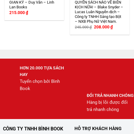
GIAN KÝ – Duy Văn – Linh
QUYỂN SÁCH NÀO VỀ BIÊN
Lan Books
KỊCH NỮA! – Blake Snyder –
Lucas Luân Nguyễn dịch –
215.000
₫
Công ty TNHH Sáng tạo Bột
– NXB Phụ Nữ Việt Nam.
Giá
Giá
208.000
₫
245.000
₫
gốc
hiện
là:
tại
245.000 ₫.
là:
208.000 ₫.
HƠN 20.000 TỰA SÁCH
HAY
Tuyển chọn bởi Bình
Book
ĐỔI TRẢ NHANH CHÓNG
Hàng bị lỗi được đổi
trả nhanh chóng
CÔNG TY TNHH BÌNH BOOK
HỖ TRỢ KHÁCH HÀNG