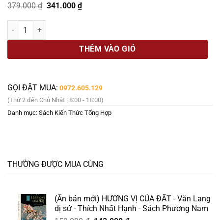
Giá
Giá
379.000
₫
341.000
₫
gốc
hiện
là:
tại
Ở NHÀ: LƯỢC SỬ ĐỜI SỐNG RIÊNG TƯ - Bill Bryson - Hà Vũ Trọng dịc
379.000 ₫.
là:
341.000 ₫.
THÊM VÀO GIỎ
GỌI ĐẶT MUA:
0972.605.129
(Thứ 2 đến Chủ Nhật | 8:00 - 18:00)
Danh mục:
Sách Kiến Thức Tổng Hợp
THƯỜNG ĐƯỢC MUA CÙNG
(Ấn bản mới) HƯƠNG VỊ CỦA ĐẤT - Văn Lang
dị sử - Thích Nhất Hạnh - Sách Phương Nam