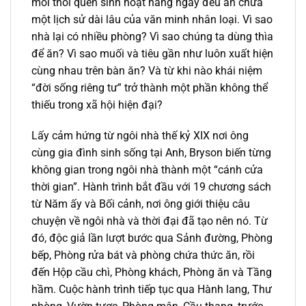
mỗi thói quen sinh hoạt hằng ngày đều ẩn chứa
một lịch sử dài lâu của văn minh nhân loại. Vì sao
nhà lại có nhiều phòng? Vì sao chúng ta dùng thìa
để ăn? Vì sao muối và tiêu gần như luôn xuất hiện
cùng nhau trên bàn ăn? Và từ khi nào khái niệm
“đời sống riêng tư” trở thành một phần không thể
thiếu trong xã hội hiện đại?
Lấy cảm hứng từ ngôi nhà thế kỷ XIX nơi ông
cùng gia đình sinh sống tại Anh, Bryson biến từng
không gian trong ngôi nhà thành một “cánh cửa
thời gian”. Hành trình bắt đầu với 19 chương sách
từ Năm ấy và Bối cảnh, nơi ông giới thiệu câu
chuyện về ngôi nhà và thời đại đã tạo nên nó. Từ
đó, độc giả lần lượt bước qua Sảnh đường, Phòng
bếp, Phòng rửa bát và phòng chứa thức ăn, rồi
đến Hộp cầu chì, Phòng khách, Phòng ăn và Tầng
hầm. Cuộc hành trình tiếp tục qua Hành lang, Thư