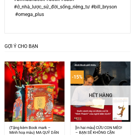
#ở_nhà_lược_sử_đời_sống_riêng_tư #bill_bryson
#omega_plus
GỢI Ý CHO BẠN
-15%
HẾT HÀNG
(Tặng kèm Book mark –
[In hai màu] CỨU CON MÈO!
Minh hoạ màu) MA QUỶ DÂN
– BẠN SẼ KHÔNG CẦN