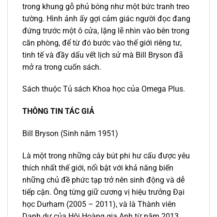
trong khung gỗ phủ bóng như một bức tranh treo
tường. Hình ảnh ấy gợi cảm giác người đọc đang
đứng trước một ô cửa, lặng lẽ nhìn vào bên trong
căn phòng, để từ đó bước vào thế giới riêng tư,
tinh tế và đầy dấu vết lịch sử mà Bill Bryson đã
mở ra trong cuốn sách.
Sách thuộc Tủ sách Khoa học của Omega Plus.
THÔNG TIN TÁC GIẢ
Bill Bryson (Sinh năm 1951)
Là một trong những cây bút phi hư cấu được yêu
thích nhất thế giới, nổi bật với khả năng biến
những chủ đề phức tạp trở nên sinh động và dễ
tiếp cận. Ông từng giữ cương vị hiệu trưởng Đại
học Durham (2005 – 2011), và là Thành viên
Danh dự của Hội Hoàng gia Anh từ năm 2013.