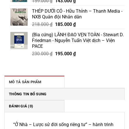
Giá
Giá
159.000
₫
143.000
₫
gốc
hiện
THÉP DƯỚI CỎ - Hữu Thỉnh – Thanh Media -
là:
tại
NXB Quân đội Nhân dân
159.000 ₫.
là:
Giá
Giá
218.000
₫
185.000
₫
143.000 ₫.
gốc
hiện
(Bìa cứng) LÃNH ĐẠO VẸN TOÀN - Stewart D.
là:
tại
Friedman - Nguyễn Tuấn Việt dịch – Viện
218.000 ₫.
là:
PACE
185.000 ₫.
Giá
Giá
230.000
₫
195.000
₫
gốc
hiện
là:
tại
230.000 ₫.
là:
195.000 ₫.
MÔ TẢ SẢN PHẨM
THÔNG TIN BỔ SUNG
ĐÁNH GIÁ (0)
“Ở Nhà – Lược sử đời sống riêng tư” – hành trình