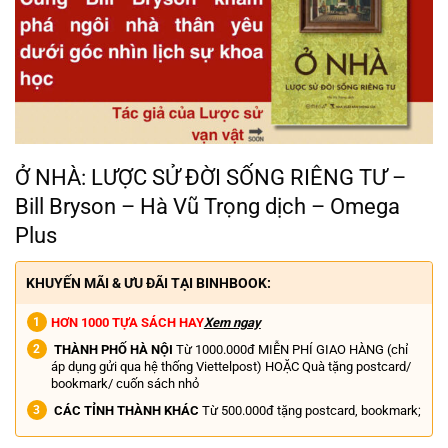
Ở NHÀ: LƯỢC SỬ ĐỜI SỐNG RIÊNG TƯ –
Bill Bryson – Hà Vũ Trọng dịch – Omega
Plus
KHUYẾN MÃI & ƯU ĐÃI TẠI BINHBOOK:
HƠN 1000 TỰA SÁCH HAY
Xem ngay
THÀNH PHỐ HÀ NỘI
Từ 1000.000đ MIỄN PHÍ GIAO HÀNG (chỉ
áp dụng gửi qua hệ thống Viettelpost) HOẶC Quà tặng postcard/
bookmark/ cuốn sách nhỏ
CÁC TỈNH THÀNH KHÁC
Từ 500.000đ tặng postcard, bookmark;