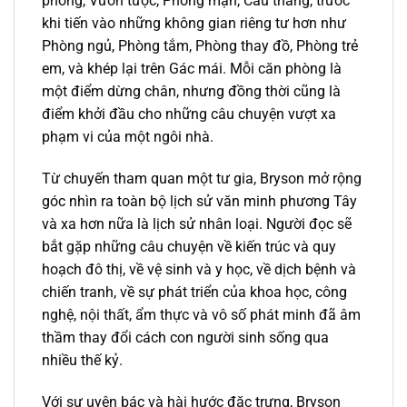
phòng, Vườn tược, Phòng mận, Cầu thang, trước
khi tiến vào những không gian riêng tư hơn như
Phòng ngủ, Phòng tắm, Phòng thay đồ, Phòng trẻ
em, và khép lại trên Gác mái. Mỗi căn phòng là
một điểm dừng chân, nhưng đồng thời cũng là
điểm khởi đầu cho những câu chuyện vượt xa
phạm vi của một ngôi nhà.
Từ chuyến tham quan một tư gia, Bryson mở rộng
góc nhìn ra toàn bộ lịch sử văn minh phương Tây
và xa hơn nữa là lịch sử nhân loại. Người đọc sẽ
bắt gặp những câu chuyện về kiến trúc và quy
hoạch đô thị, về vệ sinh và y học, về dịch bệnh và
chiến tranh, về sự phát triển của khoa học, công
nghệ, nội thất, ẩm thực và vô số phát minh đã âm
thầm thay đổi cách con người sinh sống qua
nhiều thế kỷ.
Với sự uyên bác và hài hước đặc trưng, Bryson