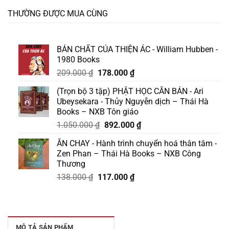
THƯỜNG ĐƯỢC MUA CÙNG
BẢN CHẤT CỦA THIỆN ÁC - William Hubben -
1980 Books
Giá
Giá
209.000
₫
178.000
₫
gốc
hiện
(Trọn bộ 3 tập) PHẬT HỌC CĂN BẢN - Ari
là:
tại
Ubeysekara - Thủy Nguyễn dịch – Thái Hà
209.000 ₫.
là:
Books – NXB Tôn giáo
178.000 ₫.
Giá
Giá
1.050.000
₫
892.000
₫
gốc
hiện
ĂN CHAY - Hành trình chuyển hoá thân tâm -
là:
tại
Zen Phan – Thái Hà Books – NXB Công
1.050.000 ₫.
là:
Thương
892.000 ₫.
Giá
Giá
138.000
₫
117.000
₫
gốc
hiện
là:
tại
138.000 ₫.
là:
117.000 ₫.
MÔ TẢ SẢN PHẨM