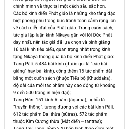
chính mình và thực tại một cách sâu sắc hơn.
Các bộ kinh điển Phật giáo là những kho tàng đặc
biệt phong phú trong bức tranh toàn cảnh rộng lớn
về cách diễn đạt của Phật giáo. Trong cuốn sách,
tác giả lập luận kinh Nikaya gần với lời Đức Phật
dạy nhất, nên tác giả đã lựa chọn và bình giảng
16 bài kinh tiêu biểu, quan trọng nhất trong kinh
tạng Nikaya thông qua ba bộ kinh điển Phật giáo:
Tạng Pāli: 5.434 bài kinh (được gọi là “các bài
giảng” hay bài kinh), cộng thêm 15 tác phẩm dài
bằng một cuốn sách (thuộc Tiểu bộ (Khuddaka),
độ dài của mỗi tác phẩm này dao động từ khoảng
9 đến 500 trang in hiện đại);
Tạng Hán: 151 kinh A hàm (āgama), nghĩa là
“truyền thống”, tương đương với các bài kinh Pāli,
612 tác phẩm Đại thừa (sūtras), 572 tác phẩm
thuộc Kim Cương thừa (Mật điển ‒ tantras);
Tạng Tây Tạng: gồm 270 bản kinh (bao gồm một