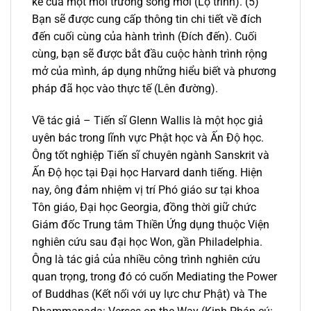
kế của một môi trường sống mới (Lộ trình). (5)
Bạn sẽ được cung cấp thông tin chi tiết về đích
đến cuối cùng của hành trình (Đích đến). Cuối
cùng, bạn sẽ được bắt đầu cuộc hành trình rộng
mở của mình, áp dụng những hiểu biết và phương
pháp đã học vào thực tế (Lên đường).
Về tác giả – Tiến sĩ Glenn Wallis là một học giả
uyên bác trong lĩnh vực Phật học và Ấn Độ học.
Ông tốt nghiệp Tiến sĩ chuyên ngành Sanskrit và
Ấn Độ học tại Đại học Harvard danh tiếng. Hiện
nay, ông đảm nhiệm vị trí Phó giáo sư tại khoa
Tôn giáo, Đại học Georgia, đồng thời giữ chức
Giám đốc Trung tâm Thiền Ứng dụng thuộc Viện
nghiên cứu sau đại học Won, gần Philadelphia.
Ông là tác giả của nhiều công trình nghiên cứu
quan trọng, trong đó có cuốn Mediating the Power
of Buddhas (Kết nối với uy lực chư Phật) và The