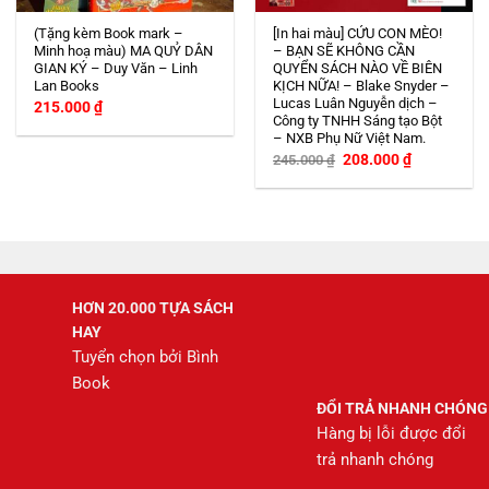
(Tặng kèm Book mark –
[In hai màu] CỨU CON MÈO!
Minh hoạ màu) MA QUỶ DÂN
– BẠN SẼ KHÔNG CẦN
GIAN KÝ – Duy Văn – Linh
QUYỂN SÁCH NÀO VỀ BIÊN
Lan Books
KỊCH NỮA! – Blake Snyder –
Lucas Luân Nguyễn dịch –
215.000
₫
Công ty TNHH Sáng tạo Bột
– NXB Phụ Nữ Việt Nam.
Giá
Giá
208.000
₫
245.000
₫
gốc
hiện
là:
tại
245.000 ₫.
là:
208.000 ₫.
HƠN 20.000 TỰA SÁCH
HAY
Tuyển chọn bởi Bình
Book
ĐỔI TRẢ NHANH CHÓNG
Hàng bị lỗi được đổi
trả nhanh chóng