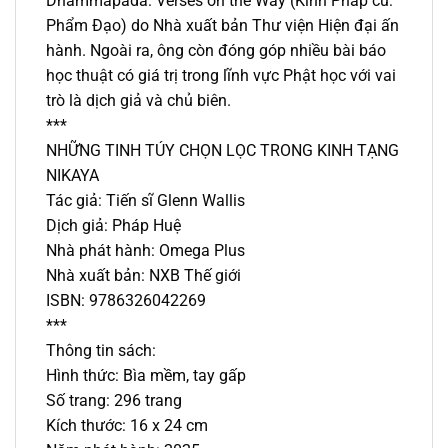
Dhammapada: Verses on the Way (Kinh Pháp cú:
Phẩm Đạo) do Nhà xuất bản Thư viện Hiện đại ấn
hành. Ngoài ra, ông còn đóng góp nhiều bài báo
học thuật có giá trị trong lĩnh vực Phật học với vai
trò là dịch giả và chủ biên.
***
NHỮNG TINH TÚY CHỌN LỌC TRONG KINH TẠNG
NIKAYA
Tác giả: Tiến sĩ Glenn Wallis
Dịch giả: Pháp Huệ
Nhà phát hành: Omega Plus
Nhà xuất bản: NXB Thế giới
ISBN: 9786326042269
***
Thông tin sách:
Hình thức: Bìa mềm, tay gấp
Số trang: 296 trang
Kích thước: 16 x 24 cm