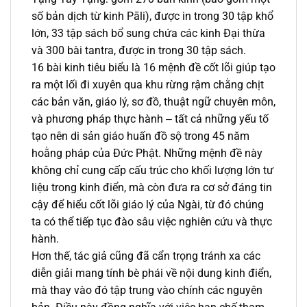
số bản dịch từ kinh Pāli), được in trong 30 tập khổ
lớn, 33 tập sách bổ sung chứa các kinh Đại thừa
và 300 bài tantra, được in trong 30 tập sách.
16 bài kinh tiêu biểu là 16 mệnh đề cốt lõi giúp tạo
ra một lối đi xuyên qua khu rừng rậm chằng chịt
các bản văn, giáo lý, sơ đồ, thuật ngữ chuyên môn,
và phương pháp thực hành ‒ tất cả những yếu tố
tạo nên di sản giáo huấn đồ sộ trong 45 năm
hoằng pháp của Đức Phật. Những mệnh đề này
không chỉ cung cấp cấu trúc cho khối lượng lớn tư
liệu trong kinh điển, mà còn đưa ra cơ sở đáng tin
cậy để hiểu cốt lõi giáo lý của Ngài, từ đó chúng
ta có thể tiếp tục đào sâu việc nghiên cứu và thực
hành.
Hơn thế, tác giả cũng đã cẩn trọng tránh xa các
diễn giải mang tính bè phái về nội dung kinh điển,
mà thay vào đó tập trung vào chính các nguyên