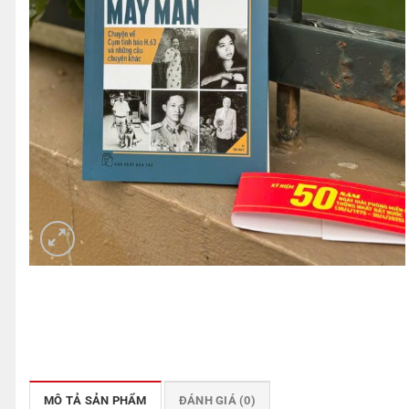
MÔ TẢ SẢN PHẨM
ĐÁNH GIÁ (0)