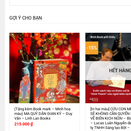
GỢI Ý CHO BẠN
-15%
HẾT HÀN
(Tặng kèm Book mark – Minh hoạ
[In hai màu] CỨU CON M
màu) MA QUỶ DÂN GIAN KÝ – Duy
SẼ KHÔNG CẦN QUYỂN
Văn – Linh Lan Books
VỀ BIÊN KỊCH NỮA! – Bl
– Lucas Luân Nguyễn dị
215.000
₫
ty TNHH Sáng tạo Bột –