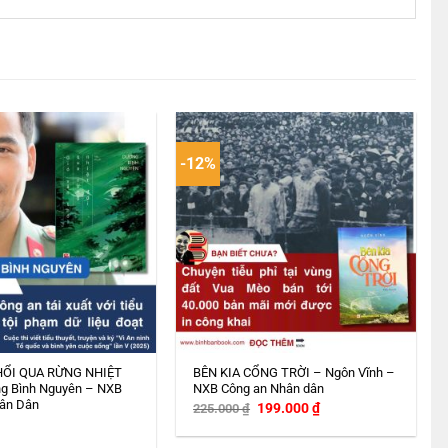
-12%
HỔI QUA RỪNG NHIỆT
BÊN KIA CỔNG TRỜI – Ngôn Vĩnh –
g Bình Nguyên – NXB
NXB Công an Nhân dân
ân Dân
Giá
Giá
199.000
₫
225.000
₫
gốc
hiện
là:
tại