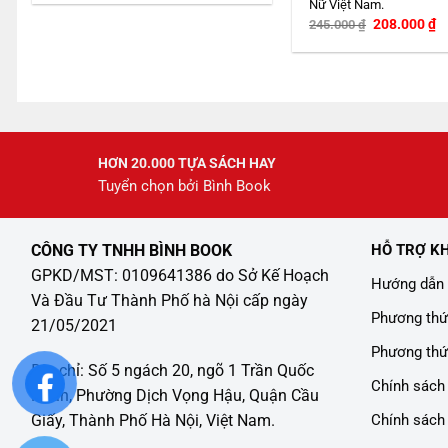
Nữ Việt Nam.
Giá
G
208.000
₫
245.000
₫
gốc
h
là:
tạ
245.000 ₫.
là
2
HƠN 20.000 TỰA SÁCH HAY
Tuyển chọn bởi Bình Book
CÔNG TY TNHH BÌNH BOOK
HỖ TRỢ K
GPKD/MST: 0109641386 do Sở Kế Hoạch
Hướng dẫn 
Và Đầu Tư Thành Phố hà Nội cấp ngày
Phương thứ
21/05/2021
Phương thứ
Địa chỉ: Số 5 ngách 20, ngõ 1 Trần Quốc
Chính sách 
Hoàn, Phường Dịch Vọng Hậu, Quận Cầu
Chính sách
Giấy, Thành Phố Hà Nội, Việt Nam.