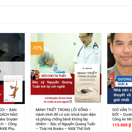
-17%
G
ÈO! – BẠN
MINH TRIẾT TRONG LỐI SỐNG –
GIÓ VẪN T
 SÁCH NÀO
Hành trình để có sức khoẻ toàn diện
ĐỚI – Dươn
ake Snyder
và phòng chống bệnh không lây
Công An Nh
ch – Công
nhiễm – Bác sĩ Nguyễn Quang Tuấn
115.000
₫
 NXB Phụ
– Thái Hà Books – NXB Thế Giới