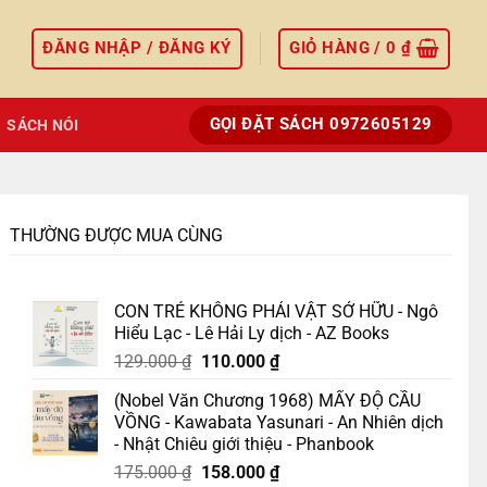
ĐĂNG NHẬP / ĐĂNG KÝ
GIỎ HÀNG /
0
₫
GỌI ĐẶT SÁCH 0972605129
SÁCH NÓI
THƯỜNG ĐƯỢC MUA CÙNG
CON TRẺ KHÔNG PHẢI VẬT SỞ HỮU - Ngô
Hiểu Lạc - Lê Hải Ly dịch - AZ Books
Giá
Giá
129.000
₫
110.000
₫
gốc
hiện
(Nobel Văn Chương 1968) MẤY ĐỘ CẦU
là:
tại
VỒNG - Kawabata Yasunari - An Nhiên dịch
129.000 ₫.
là:
- Nhật Chiêu giới thiệu - Phanbook
110.000 ₫.
Giá
Giá
175.000
₫
158.000
₫