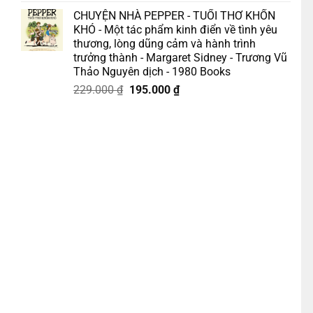
gốc
hiện
CHUYỆN NHÀ PEPPER - TUỔI THƠ KHỐN
là:
tại
KHÓ - Một tác phẩm kinh điển về tình yêu
175.000 ₫.
là:
thương, lòng dũng cảm và hành trình
158.000 ₫.
trưởng thành - Margaret Sidney - Trương Vũ
Thảo Nguyên dịch - 1980 Books
Giá
Giá
229.000
₫
195.000
₫
gốc
hiện
 Câu Chuyện Khác - Nguyễn Văn Tàu - NXB Trẻ số lượng
là:
tại
229.000 ₫.
là:
195.000 ₫.