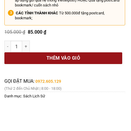
áp dụng gửi qua hệ thống Viettelpost) HOẶC Quà tặng postcard/
bookmark/ cuốn sách nhỏ
CÁC TỈNH THÀNH KHÁC
Từ 500.000đ tặng postcard,
bookmark;
Giá
Giá
105.000
₫
85.000
₫
gốc
hiện
là:
tại
NHỮNG ĐIỆP VIÊN MAY MẮN: Chuyện Về Cụm Tình Báo H63 Và Những
105.000 ₫.
là:
85.000 ₫.
THÊM VÀO GIỎ
GỌI ĐẶT MUA:
0972.605.129
(Thứ 2 đến Chủ Nhật | 8:00 - 18:00)
Danh mục:
Sách Lịch Sử