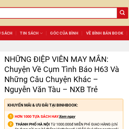
Ủ SÁCH
TIN SÁCH
GÓC CỦA BÌNH
VỀ BÌNH BÁN BOOK
NHỮNG ĐIỆP VIÊN MAY MẮN:
Chuyện Về Cụm Tình Báo H63 Và
Những Câu Chuyện Khác –
Nguyễn Văn Tàu – NXB Trẻ
KHUYẾN MÃI & ƯU ĐÃI TẠI BINHBOOK:
HƠN 1000 TỰA SÁCH HAY
Xem ngay
THÀNH PHỐ HÀ NỘI
Từ 1000.000đ MIỄN PHÍ GIAO HÀNG (chỉ