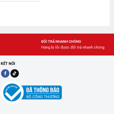
225.000 ₫.
là:
199.000 ₫.
ĐỔI TRẢ NHANH CHÓNG
Hàng bị lỗi được đổi trả nhanh chóng
KẾT NỐI