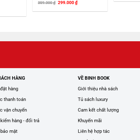
Giá
Giá
299.000
₫
359.000
₫
gốc
hiện
iá
là:
tại
iện
359.000 ₫.
là:
i
299.000 ₫.
:
08.000 ₫.
HÁCH HÀNG
VỀ BINH BOOK
đặt hàng
Giới thiệu nhà sách
c thanh toán
Tủ sách luxury
c vận chuyển
Cam kết chất lượng
kiểm hàng - đổi trả
Khuyến mãi
 bảo mật
Liên hệ hợp tác