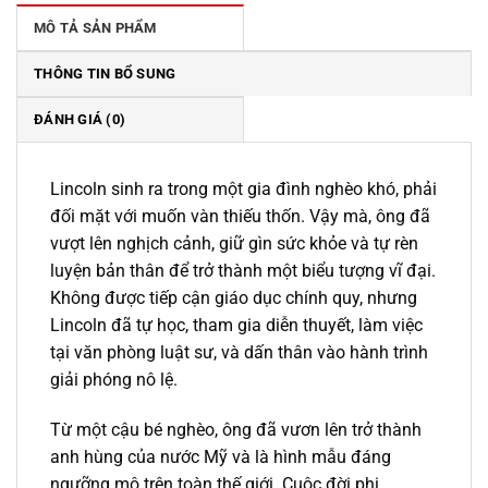
117.000 ₫.
MÔ TẢ SẢN PHẨM
THÔNG TIN BỔ SUNG
ĐÁNH GIÁ (0)
Lincoln sinh ra trong một gia đình nghèo khó, phải
đối mặt với muốn vàn thiếu thốn. Vậy mà, ông đã
vượt lên nghịch cảnh, giữ gìn sức khỏe và tự rèn
luyện bản thân để trở thành một biểu tượng vĩ đại.
Không được tiếp cận giáo dục chính quy, nhưng
Lincoln đã tự học, tham gia diễn thuyết, làm việc
tại văn phòng luật sư, và dấn thân vào hành trình
giải phóng nô lệ.
Từ một cậu bé nghèo, ông đã vươn lên trở thành
anh hùng của nước Mỹ và là hình mẫu đáng
ngưỡng mộ trên toàn thế giới. Cuộc đời phi