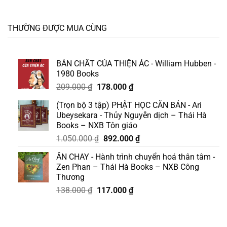
THƯỜNG ĐƯỢC MUA CÙNG
BẢN CHẤT CỦA THIỆN ÁC - William Hubben -
1980 Books
Giá
Giá
209.000
₫
178.000
₫
gốc
hiện
(Trọn bộ 3 tập) PHẬT HỌC CĂN BẢN - Ari
là:
tại
Ubeysekara - Thủy Nguyễn dịch – Thái Hà
209.000 ₫.
là:
Books – NXB Tôn giáo
178.000 ₫.
Giá
Giá
1.050.000
₫
892.000
₫
gốc
hiện
ĂN CHAY - Hành trình chuyển hoá thân tâm -
là:
tại
Zen Phan – Thái Hà Books – NXB Công
1.050.000 ₫.
là:
Thương
892.000 ₫.
Giá
Giá
138.000
₫
117.000
₫
gốc
hiện
là:
tại
138.000 ₫.
là: