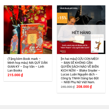
-15%
HẾT HÀNG
(Tặng kèm Book mark –
[In hai màu] CỨU CON MÈO!
Minh hoạ màu) MA QUỶ DÂN
– BẠN SẼ KHÔNG CẦN
GIAN KÝ – Duy Văn – Linh
QUYỂN SÁCH NÀO VỀ BIÊN
Lan Books
KỊCH NỮA! – Blake Snyder –
Lucas Luân Nguyễn dịch –
215.000
₫
Công ty TNHH Sáng tạo Bột
– NXB Phụ Nữ Việt Nam.
Giá
Giá
208.000
₫
245.000
₫
gốc
hiện
là:
tại
245.000 ₫.
là:
208.000 ₫.