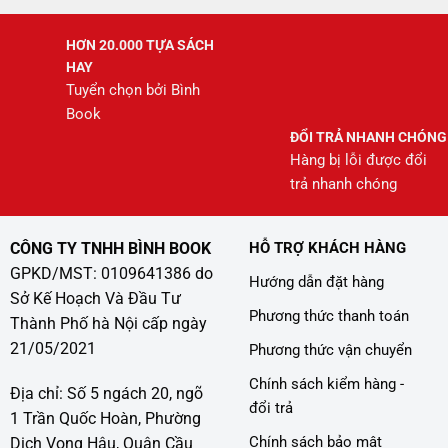
HƠN 20.000 TỰA SÁCH
HAY
Tuyển chọn bởi Bình
Book
ĐỔI TRẢ NHANH CHÓNG
Hàng bị lỗi được đổi
trả nhanh chóng
CÔNG TY TNHH BÌNH BOOK
HỖ TRỢ KHÁCH HÀNG
GPKD/MST: 0109641386 do
Hướng dẫn đặt hàng
Sở Kế Hoạch Và Đầu Tư
Phương thức thanh toán
Thành Phố hà Nội cấp ngày
21/05/2021
Phương thức vận chuyển
Chính sách kiểm hàng -
Địa chỉ: Số 5 ngách 20, ngõ
đổi trả
1 Trần Quốc Hoàn, Phường
Chính sách bảo mật
Dịch Vọng Hậu, Quận Cầu