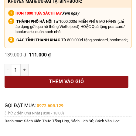
KHUYẾN MÃI & ƯU ĐÃI TẠI BINHBOOK:
HƠN 1000 TỰA SÁCH HAY
Xem ngay
THÀNH PHỐ HÀ NỘI
Từ 1000.000đ MIỄN PHÍ GIAO HÀNG (chỉ
áp dụng gửi qua hệ thống Viettelpost) HOẶC Quà tặng postcard/
bookmark/ cuốn sách nhỏ
CÁC TỈNH THÀNH KHÁC
Từ 500.000đ tặng postcard, bookmark;
Giá
Giá
139.000
₫
111.000
₫
gốc
hiện
là:
tại
NHỮNG CON NGƯỜI VĨ ĐẠI - Đường Tới Thành Công Của Các Nhân Vật N
139.000 ₫.
là:
111.000 ₫.
THÊM VÀO GIỎ
GỌI ĐẶT MUA:
0972.605.129
(Thứ 2 đến Chủ Nhật | 8:00 - 18:00)
Danh mục:
Sách Kiến Thức Tổng Hợp
,
Sách Lịch Sử
,
Sách Văn Học