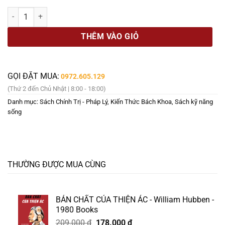
NHẬN DIỆN CÁC HÌNH THỨC LỪA ĐẢO TRÊN KHÔNG GIAN MẠNG TẠI VIỆ
THÊM VÀO GIỎ
GỌI ĐẶT MUA:
0972.605.129
(Thứ 2 đến Chủ Nhật | 8:00 - 18:00)
Danh mục:
Sách Chính Trị - Pháp Lý
,
Kiến Thức Bách Khoa
,
Sách kỹ năng
sống
THƯỜNG ĐƯỢC MUA CÙNG
BẢN CHẤT CỦA THIỆN ÁC - William Hubben -
1980 Books
Giá
Giá
209.000
₫
178.000
₫