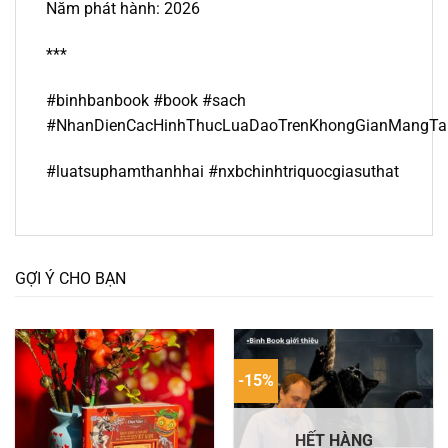
Năm phát hành: 2026
***
#binhbanbook #book #sach
#NhanDienCacHinhThucLuaDaoTrenKhongGianMangTa
#
luatsuphamthanhhai
#nxbchinhtriquocgiasuthat
GỢI Ý CHO BẠN
-15%
HẾT HÀNG