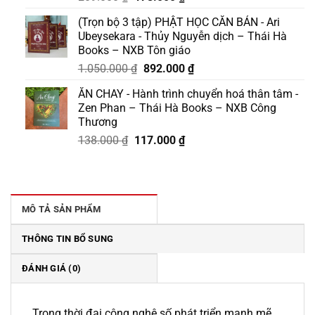
gốc
hiện
(Trọn bộ 3 tập) PHẬT HỌC CĂN BẢN - Ari
là:
tại
Ubeysekara - Thủy Nguyễn dịch – Thái Hà
209.000 ₫.
là:
Books – NXB Tôn giáo
178.000 ₫.
Giá
Giá
1.050.000
₫
892.000
₫
gốc
hiện
ĂN CHAY - Hành trình chuyển hoá thân tâm -
là:
tại
Zen Phan – Thái Hà Books – NXB Công
1.050.000 ₫.
là:
Thương
892.000 ₫.
Giá
Giá
138.000
₫
117.000
₫
gốc
hiện
là:
tại
138.000 ₫.
là:
117.000 ₫.
MÔ TẢ SẢN PHẨM
THÔNG TIN BỔ SUNG
ĐÁNH GIÁ (0)
Trong thời đại công nghệ số phát triển mạnh mẽ,