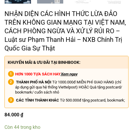
NHẬN DIỆN CÁC HÌNH THỨC LỪA ĐẢO
TRÊN KHÔNG GIAN MẠNG TẠI VIỆT NAM,
CÁCH PHÒNG NGỪA VÀ XỬ LÝ RỦI RO –
Luật sư Phạm Thanh Hải – NXB Chính Trị
Quốc Gia Sự Thật
KHUYẾN MÃI & ƯU ĐÃI TẠI BINHBOOK:
HƠN 1000 TỰA SÁCH HAY
Xem ngay
THÀNH PHỐ HÀ NỘI
Từ 1000.000đ MIỄN PHÍ GIAO HÀNG (chỉ
áp dụng gửi qua hệ thống Viettelpost) HOẶC Quà tặng postcard/
bookmark/ cuốn sách nhỏ
CÁC TỈNH THÀNH KHÁC
Từ 500.000đ tặng postcard, bookmark;
84.000
₫
Còn 44 trong kho