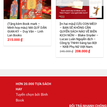
(Tặng kèm Book mark –
[In hai màu] CỨU CON MÈO!
Minh hoạ màu) MA QUỶ DÂN
– BẠN SẼ KHÔNG CẦN
GIAN KÝ – Duy Văn – Linh
QUYỂN SÁCH NÀO VỀ BIÊN
Lan Books
KỊCH NỮA! – Blake Snyder –
Lucas Luân Nguyễn dịch –
215.000
₫
Công ty TNHH Sáng tạo Bột
– NXB Phụ Nữ Việt Nam.
Giá
Giá
208.000
₫
245.000
₫
gốc
hiện
là:
tại
245.000 ₫.
là:
208.000 ₫.
HƠN 20.000 TỰA SÁCH
HAY
Tuyển chọn bởi Bình
Book
ĐỔI TRẢ NHANH CHÓNG