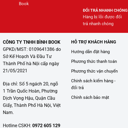
Book
ĐỔI TRẢ NHANH CHÓNG
Hàng bị lỗi được đổi
trả nhanh chóng
CÔNG TY TNHH BÌNH BOOK
HỖ TRỢ KHÁCH HÀNG
GPKD/MST: 0109641386 do
Hướng dẫn đặt hàng
Sở Kế Hoạch Và Đầu Tư
Phương thức thanh toán
Thành Phố hà Nội cấp ngày
21/05/2021
Phương thức vận chuyển
Chính sách kiểm hàng -
Địa chỉ: Số 5 ngách 20, ngõ
đổi trả
1 Trần Quốc Hoàn, Phường
Chính sách bảo mật
Dịch Vọng Hậu, Quận Cầu
Giấy, Thành Phố Hà Nội, Việt
Nam.
Hotline CSKH:
0972 605 129