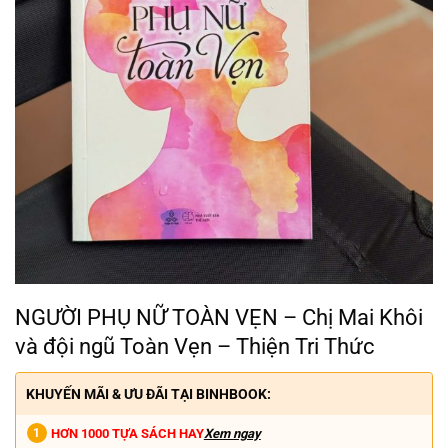
NGƯỜI PHỤ NỮ TOÀN VẸN – Chị Mai Khôi
và đội ngũ Toàn Vẹn – Thiện Tri Thức
KHUYẾN MÃI & ƯU ĐÃI TẠI BINHBOOK:
HƠN 1000 TỰA SÁCH HAY
Xem ngay