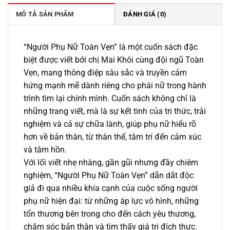
322.000 ₫.
MÔ TẢ SẢN PHẨM
ĐÁNH GIÁ (0)
“Người Phụ Nữ Toàn Vẹn” là một cuốn sách đặc
biệt được viết bởi chị Mai Khôi cùng đội ngũ Toàn
Vẹn, mang thông điệp sâu sắc và truyền cảm
hứng mạnh mẽ dành riêng cho phái nữ trong hành
trình tìm lại chính mình. Cuốn sách không chỉ là
những trang viết, mà là sự kết tinh của tri thức, trải
nghiệm và cả sự chữa lành, giúp phụ nữ hiểu rõ
hơn về bản thân, từ thân thể, tâm trí đến cảm xúc
và tâm hồn.
Với lối viết nhẹ nhàng, gần gũi nhưng đầy chiêm
nghiệm, “Người Phụ Nữ Toàn Vẹn” dẫn dắt độc
giả đi qua nhiều khía cạnh của cuộc sống người
phụ nữ hiện đại: từ những áp lực vô hình, những
tổn thương bên trong cho đến cách yêu thương,
chăm sóc bản thân và tìm thấy giá trị đích thực.