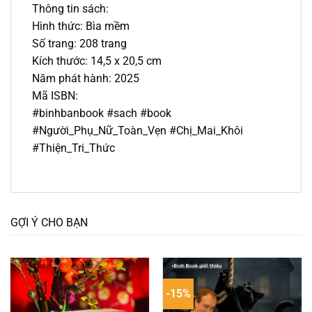
Thông tin sách:
Hình thức: Bìa mềm
Số trang: 208 trang
Kích thước: 14,5 x 20,5 cm
Năm phát hành: 2025
Mã ISBN:
#binhbanbook #sach #book
#Người_Phụ_Nữ_Toàn_Vẹn #Chị_Mai_Khôi
#Thiện_Tri_Thức
GỢI Ý CHO BẠN
-15%