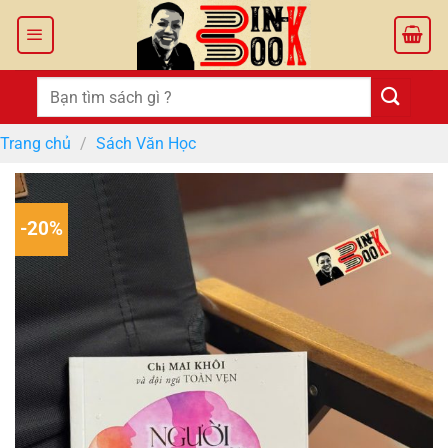
Bỏ
qua
nội
dung
Tìm
kiếm:
Trang chủ
/
Sách Văn Học
-20%