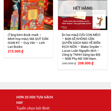
HẾT HÀNG
(Tặng kèm Book mark –
[In hai màu] CỨU CON MÈO!
Minh hoạ màu) MA QUỶ DÂN
– BẠN SẼ KHÔNG CẦN
GIAN KÝ – Duy Văn – Linh
QUYỂN SÁCH NÀO VỀ BIÊN
Lan Books
KỊCH NỮA! – Blake Snyder –
Lucas Luân Nguyễn dịch –
215.000
₫
Công ty TNHH Sáng tạo Bột
– NXB Phụ Nữ Việt Nam.
Giá
Giá
208.000
₫
245.000
₫
gốc
hiện
là:
tại
245.000 ₫.
là:
208.000 ₫.
HƠN 20.000 TỰA SÁCH
HAY
Tuyển chọn bởi Bình