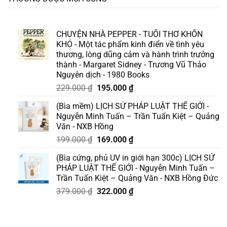
CHUYỆN NHÀ PEPPER - TUỔI THƠ KHỐN
KHÓ - Một tác phẩm kinh điển về tình yêu
thương, lòng dũng cảm và hành trình trưởng
thành - Margaret Sidney - Trương Vũ Thảo
Nguyên dịch - 1980 Books
Giá
Giá
229.000
₫
195.000
₫
gốc
hiện
(Bìa mềm) LỊCH SỬ PHÁP LUẬT THẾ GIỚI -
là:
tại
Nguyễn Minh Tuấn – Trần Tuấn Kiệt – Quảng
229.000 ₫.
là:
Văn - NXB Hồng
195.000 ₫.
Giá
Giá
199.000
₫
169.000
₫
gốc
hiện
(Bìa cứng, phủ UV in giới hạn 300c) LỊCH SỬ
là:
tại
PHÁP LUẬT THẾ GIỚI - Nguyễn Minh Tuấn –
199.000 ₫.
là:
Trần Tuấn Kiệt – Quảng Văn - NXB Hồng Đức
169.000 ₫.
Giá
Giá
379.000
₫
322.000
₫
gốc
hiện
là:
tại
379.000 ₫.
là: